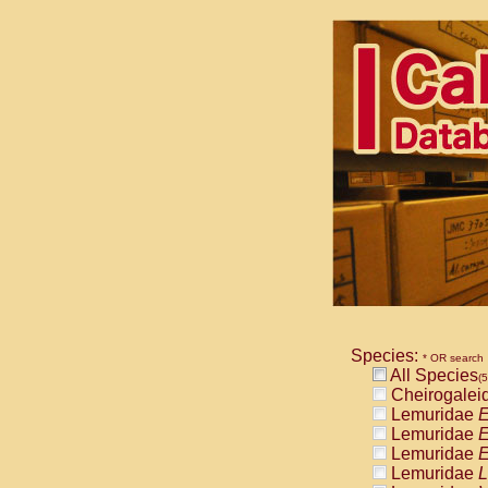
Species:
* OR search
All Species
(5
Cheirogalei
Lemuridae
E
Lemuridae
E
Lemuridae
E
Lemuridae
L