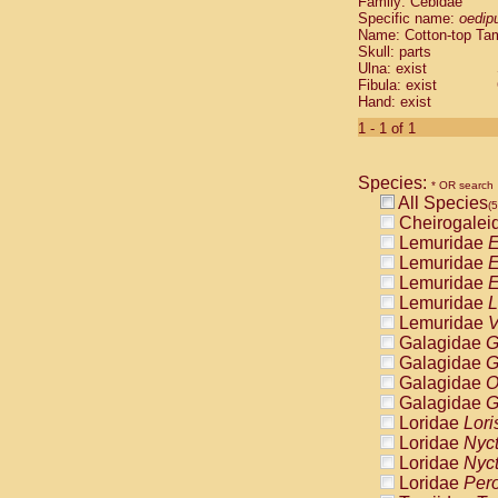
Family: Cebidae
Cebidae
Sa
Specific name:
oedip
Cebidae
Sa
Name: Cotton-top Ta
Cebidae
Sag
Skull: parts
Cebidae
Sa
Ulna: exist
Fibula: exist
Cebidae
Sag
Hand: exist
Cebidae
Sa
Cebidae
Aot
1 - 1 of 1
Cebidae
Ceb
Cebidae
Ceb
Species:
Cebidae
Ce
* OR search
All Species
Cebidae
Ceb
(5
Cheirogalei
Cebidae
Ce
Lemuridae
E
Cebidae
Sai
Lemuridae
E
Cebidae
Sai
Lemuridae
E
Atelidae
Alo
Lemuridae
L
Atelidae
Alo
Lemuridae
V
Atelidae
Alo
Galagidae
G
Atelidae
Alo
Galagidae
G
Atelidae
Ate
Galagidae
O
Atelidae
Ate
Galagidae
G
Atelidae
Ate
Loridae
Lori
Atelidae
Ate
Loridae
Nyc
Atelidae
Lag
Loridae
Nyc
Atelidae
Lag
Loridae
Pero
Pitheciidae