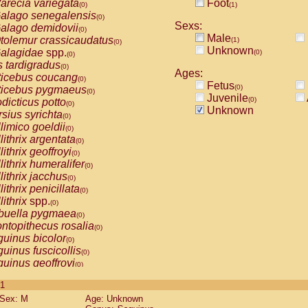
arecia variegata
Foot
(0)
(1)
alago senegalensis
(0)
Sexs:
alago demidovii
(0)
Male
tolemur crassicaudatus
(1)
(0)
Unknown
alagidae
spp.
(0)
(0)
s tardigradus
(0)
Ages:
ticebus coucang
(0)
Fetus
(0)
ticebus pygmaeus
(0)
Juvenile
(0)
dicticus potto
(0)
Unknown
rsius syrichta
(0)
limico goeldii
(0)
lithrix argentata
(0)
lithrix geoffroyi
(0)
lithrix humeralifer
(0)
lithrix jacchus
(0)
lithrix penicillata
(0)
lithrix
spp.
(0)
buella pygmaea
(0)
ntopithecus rosalia
(0)
uinus bicolor
(0)
uinus fuscicollis
(0)
uinus geoffroyi
(0)
uinus imperator
(0)
 1
uinus labiatus
(0)
Sex: M
Age: Unknown
guinus leucopus
(0)