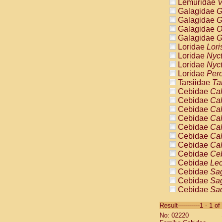
Lemuridae
V
Galagidae
G
Galagidae
G
Galagidae
O
Galagidae
G
Loridae
Lori
Loridae
Nyc
Loridae
Nyc
Loridae
Pero
Tarsiidae
Ta
Cebidae
Cal
Cebidae
Cal
Cebidae
Cal
Cebidae
Cal
Cebidae
Cal
Cebidae
Cal
Cebidae
Cal
Cebidae
Ce
Cebidae
Leo
Cebidae
Sag
Cebidae
Sag
Cebidae
Sag
Cebidae
Sag
Result-----------1 - 1 of
Cebidae
Sag
No: 02220
Cebidae
Sa