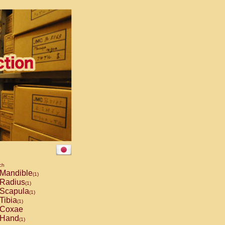
ch
Mandible
(1)
Radius
(1)
Scapula
(1)
Tibia
(1)
Coxae
Hand
(1)