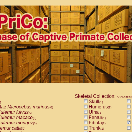
Skeletal Collection:
* AND sear
Skull
)
(1)
dae
Microcebus murinus
Humerus
(0)
(1)
ulemur fulvus
Ulna
(0)
(1)
ulemur macaco
Femur
(0)
(1)
ulemur mongoz
Fibula
(0)
(1)
emur catta
Trunk
(0)
(1)