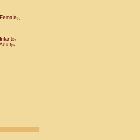
Female
(0)
Infant
(0)
Adult
(0)