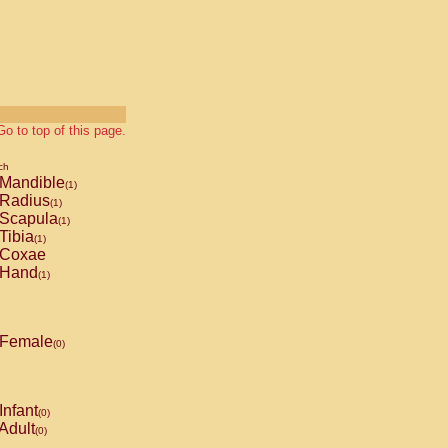
Go to top of this page.
ch
Mandible
(1)
Radius
(1)
Scapula
(1)
Tibia
(1)
Coxae
Hand
(1)
Female
(0)
Infant
(0)
Adult
(0)