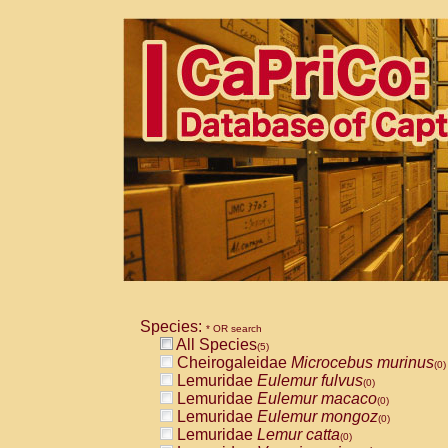
Species:
* OR search
All Species
(5)
Cheirogaleidae
Microcebus murinus
(0)
Lemuridae
Eulemur fulvus
(0)
Lemuridae
Eulemur macaco
(0)
Lemuridae
Eulemur mongoz
(0)
Lemuridae
Lemur catta
(0)