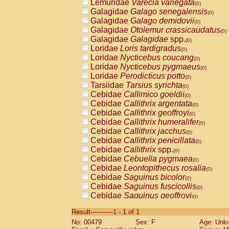
Lemuridae
Varecia variegata
(0)
Galagidae
Galago senegalensis
(0)
Galagidae
Galago demidovii
(0)
Galagidae
Otolemur crassicaudatus
(0)
Galagidae
Galagidae
spp.
(0)
Loridae
Loris tardigradus
(0)
Loridae
Nycticebus coucang
(0)
Loridae
Nycticebus pygmaeus
(0)
Loridae
Perodicticus potto
(0)
Tarsiidae
Tarsius syrichta
(0)
Cebidae
Callimico goeldii
(0)
Cebidae
Callithrix argentata
(0)
Cebidae
Callithrix geoffroyi
(0)
Cebidae
Callithrix humeralifer
(0)
Cebidae
Callithrix jacchus
(0)
Cebidae
Callithrix penicillata
(0)
Cebidae
Callithrix
spp.
(0)
Cebidae
Cebuella pygmaea
(0)
Cebidae
Leontopithecus rosalia
(0)
Cebidae
Saguinus bicolor
(0)
Cebidae
Saguinus fuscicollis
(0)
Cebidae
Saguinus geoffroyi
(0)
Cebidae
Saguinus imperator
(0)
Result-----------1 - 1 of 1
Cebidae
Saguinus labiatus
(0)
No: 00479
Sex: F
Age: Unk
Cebidae
Saguinus leucopus
(0)