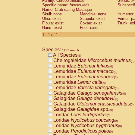
Family: Cercopithecidae
Genus:
M
Cebidae
Saguinus midas
(0)
Specific name:
fascicularis
Subspecif
Cebidae
Saguinus mystax
(0)
Name: Crab-eating Macaque
Cebidae
Saguinus nigricollis
Skull: none
Mandible: none
(1)
Humerus: 
Cebidae
Saguinus oedipus
Ulna: exist
Scapula: exist
Femur: pa
(1)
Fibula: exist
Coxae: exist
Trunk: exi
Cebidae
Saguinus weddelli
(0)
Hand: exist
Foot: exist
Cebidae
Saguinus
spp.
(0)
Cebidae
Aotus trivirgatus
1 - 1 of 1
(0)
Cebidae
Cebus albifrons
(0)
Cebidae
Cebus apella
(0)
Species:
Cebidae
Cebus capucinus
* OR search
(0)
All Species
Cebidae
Cebus nigrivittatus
(5)
(0)
Cheirogaleidae
Microcebus murinus
Cebidae
Cebus
spp.
(0)
(0)
Lemuridae
Eulemur fulvus
Cebidae
Saimiri boliviensis
(0)
(0)
Lemuridae
Eulemur macaco
Cebidae
Saimiri sciureus
(0)
(0)
Lemuridae
Eulemur mongoz
Atelidae
Alouatta caraya
(0)
(0)
Lemuridae
Lemur catta
Atelidae
Alouatta fusca
(0)
(0)
Lemuridae
Varecia variegata
Atelidae
Alouatta seniculus
(0)
(0)
Galagidae
Galago senegalensis
Atelidae
Alouatta
spp.
(0)
(0)
Galagidae
Galago demidovii
Atelidae
Ateles belzebuth
(0)
(0)
Galagidae
Otolemur crassicaudatus
Atelidae
Ateles geoffroyi
(0)
(0)
Galagidae
Galagidae
spp.
Atelidae
Ateles paniscus
(0)
(0)
Loridae
Loris tardigradus
Atelidae
Ateles
spp.
(0)
(0)
Loridae
Nycticebus coucang
Atelidae
Lagothrix lagothricha
(0)
(0)
Loridae
Nycticebus pygmaeus
Atelidae
Lagothrix lagothricha cana
(0)
(0)
Loridae
Perodicticus potto
Pitheciidae
Cacajao calvus rubicundu
(0)