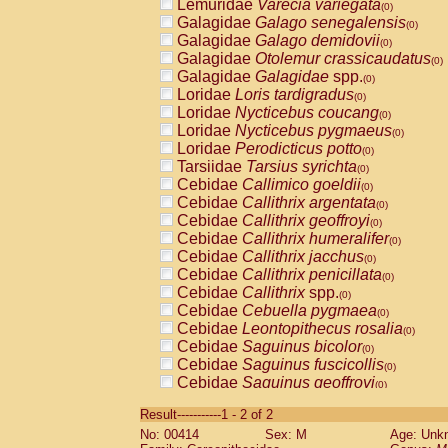
Lemuridae
Varecia variegata
(0)
Galagidae
Galago senegalensis
(0)
Galagidae
Galago demidovii
(0)
Galagidae
Otolemur crassicaudatus
(0)
Galagidae
Galagidae
spp.
(0)
Loridae
Loris tardigradus
(0)
Loridae
Nycticebus coucang
(0)
Loridae
Nycticebus pygmaeus
(0)
Loridae
Perodicticus potto
(0)
Tarsiidae
Tarsius syrichta
(0)
Cebidae
Callimico goeldii
(0)
Cebidae
Callithrix argentata
(0)
Cebidae
Callithrix geoffroyi
(0)
Cebidae
Callithrix humeralifer
(0)
Cebidae
Callithrix jacchus
(0)
Cebidae
Callithrix penicillata
(0)
Cebidae
Callithrix
spp.
(0)
Cebidae
Cebuella pygmaea
(0)
Cebidae
Leontopithecus rosalia
(0)
Cebidae
Saguinus bicolor
(0)
Cebidae
Saguinus fuscicollis
(0)
Cebidae
Saguinus geoffroyi
(0)
Cebidae
Saguinus imperator
(0)
Result-----------1 - 2 of 2
Cebidae
Saguinus labiatus
(0)
No: 00414
Sex: M
Age: Unk
Cebidae
Saguinus leucopus
(0)