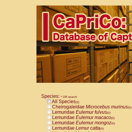
Species:
* OR search
All Species
(3)
Cheirogaleidae
Microcebus murinus
(0)
Lemuridae
Eulemur fulvus
(0)
Lemuridae
Eulemur macaco
(0)
Lemuridae
Eulemur mongoz
(0)
Lemuridae
Lemur catta
(0)