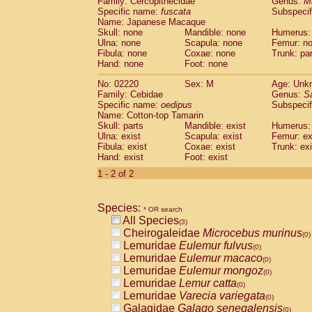
Family: Cercopithecidae
Genus:
M
Cebidae
Saguinus midas
(0)
Specific name:
fuscata
Subspeci
Cebidae
Saguinus mystax
(0)
Name: Japanese Macaque
Cebidae
Saguinus nigricollis
Skull: none
Mandible: none
(0)
Humerus:
Cebidae
Saguinus oedipus
Ulna: none
Scapula: none
Femur: n
(1)
Fibula: none
Coxae: none
Trunk: pa
Cebidae
Saguinus weddelli
(0)
Hand: none
Foot: none
Cebidae
Saguinus
spp.
(0)
Cebidae
Aotus trivirgatus
(0)
No: 02220
Sex: M
Age: Unk
Cebidae
Cebus albifrons
Family: Cebidae
Genus:
S
(0)
Cebidae
Cebus apella
Specific name:
oedipus
Subspecif
(0)
Name: Cotton-top Tamarin
Cebidae
Cebus capucinus
(0)
Skull: parts
Mandible: exist
Humerus: 
Cebidae
Cebus nigrivittatus
(0)
Ulna: exist
Scapula: exist
Femur: ex
Cebidae
Cebus
spp.
(0)
Fibula: exist
Coxae: exist
Trunk: exi
Cebidae
Saimiri boliviensis
Hand: exist
Foot: exist
(0)
Cebidae
Saimiri sciureus
(0)
1 - 2 of 2
Atelidae
Alouatta caraya
(0)
Atelidae
Alouatta fusca
(0)
Atelidae
Alouatta seniculus
Species:
(0)
* OR search
Atelidae
Alouatta
spp.
All Species
(0)
(3)
Atelidae
Ateles belzebuth
Cheirogaleidae
Microcebus murinus
(0)
(0)
Atelidae
Ateles geoffroyi
Lemuridae
Eulemur fulvus
(0)
(0)
Atelidae
Ateles paniscus
Lemuridae
Eulemur macaco
(0)
(0)
Atelidae
Ateles
spp.
Lemuridae
Eulemur mongoz
(0)
(0)
Atelidae
Lagothrix lagothricha
Lemuridae
Lemur catta
(0)
(0)
Atelidae
Lagothrix lagothricha cana
Lemuridae
Varecia variegata
(0)
(0)
Pitheciidae
Cacajao calvus rubicundu
Galagidae
Galago senegalensis
(0)