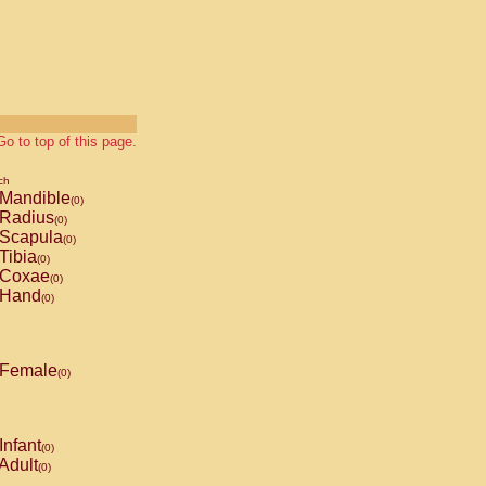
Go to top of this page.
ch
Mandible
(0)
Radius
(0)
Scapula
(0)
Tibia
(0)
Coxae
(0)
Hand
(0)
Female
(0)
Infant
(0)
Adult
(0)