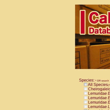
Species:
* OR search
All Species
(7
Cheirogalei
Lemuridae
E
Lemuridae
E
Lemuridae
E
Lemuridae
L