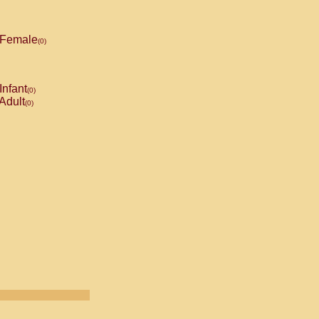
Female
(0)
Infant
(0)
Adult
(0)