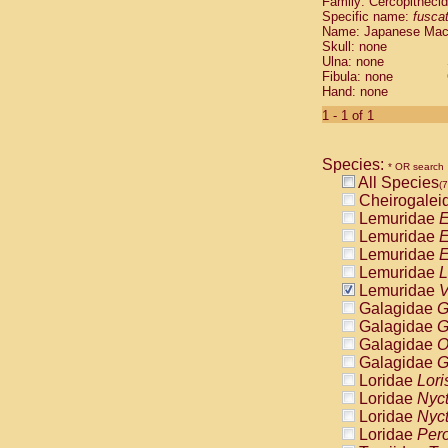
Family: Cercopitheci
Cebidae
Sa
Specific name:
fusca
Cebidae
Sa
Name: Japanese Ma
Cebidae
Sag
Skull: none
Cebidae
Sa
Ulna: none
Fibula: none
Cebidae
Sag
Hand: none
Cebidae
Sa
Cebidae
Aot
1 - 1 of 1
Cebidae
Ceb
Cebidae
Ceb
Species:
Cebidae
Ce
* OR search
All Species
Cebidae
Ceb
(7
Cheirogalei
Cebidae
Ce
Lemuridae
E
Cebidae
Sai
Lemuridae
E
Cebidae
Sai
Lemuridae
E
Atelidae
Alo
Lemuridae
L
Atelidae
Alo
Lemuridae
V
Atelidae
Alo
Galagidae
G
Atelidae
Alo
Galagidae
G
Atelidae
Ate
Galagidae
O
Atelidae
Ate
Galagidae
G
Atelidae
Ate
Loridae
Lori
Atelidae
Ate
Loridae
Nyc
Atelidae
Lag
Loridae
Nyc
Atelidae
Lag
Loridae
Pero
Pitheciidae