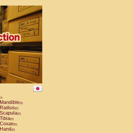
ch
Mandible
(0)
Radius
(0)
Scapula
(0)
Tibia
(0)
Coxae
(0)
Hand
(0)