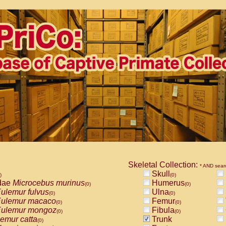
Skeletal Collection:
* AND sear
Skull
)
(0)
dae
Microcebus murinus
Humerus
(0)
(0)
ulemur fulvus
Ulna
(0)
(0)
ulemur macaco
Femur
(0)
(0)
ulemur mongoz
Fibula
(0)
(0)
emur catta
Trunk
(0)