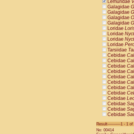
Lemuridae
V
Galagidae
G
Galagidae
G
Galagidae
O
Galagidae
G
Loridae
Lori
Loridae
Nyc
Loridae
Nyc
Loridae
Pero
Tarsiidae
Ta
Cebidae
Cal
Cebidae
Cal
Cebidae
Cal
Cebidae
Cal
Cebidae
Cal
Cebidae
Cal
Cebidae
Cal
Cebidae
Ce
Cebidae
Leo
Cebidae
Sag
Cebidae
Sag
Cebidae
Sag
Cebidae
Sag
Result-----------1 - 1 of
Cebidae
Sag
No: 00414
Cebidae
Sa