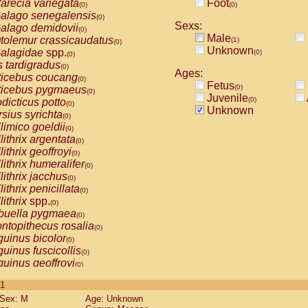
arecia variegata
Foot
(0)
(0)
alago senegalensis
(0)
Sexs:
alago demidovii
(0)
Male
tolemur crassicaudatus
(1)
(0)
Unknown
alagidae
spp.
(0)
(0)
s tardigradus
(0)
Ages:
ticebus coucang
(0)
Fetus
(0)
ticebus pygmaeus
(0)
Juvenile
(0)
dicticus potto
(0)
Unknown
rsius syrichta
(0)
limico goeldii
(0)
lithrix argentata
(0)
lithrix geoffroyi
(0)
lithrix humeralifer
(0)
lithrix jacchus
(0)
lithrix penicillata
(0)
lithrix
spp.
(0)
buella pygmaea
(0)
ntopithecus rosalia
(0)
uinus bicolor
(0)
uinus fuscicollis
(0)
uinus geoffroyi
(0)
uinus imperator
(0)
 1
uinus labiatus
(0)
Sex: M
Age: Unknown
guinus leucopus
(0)