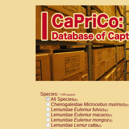
Species:
* OR search
All Species
(8)
Cheirogaleidae
Microcebus murinus
(0)
Lemuridae
Eulemur fulvus
(0)
Lemuridae
Eulemur macaco
(0)
Lemuridae
Eulemur mongoz
(0)
Lemuridae
Lemur catta
(0)