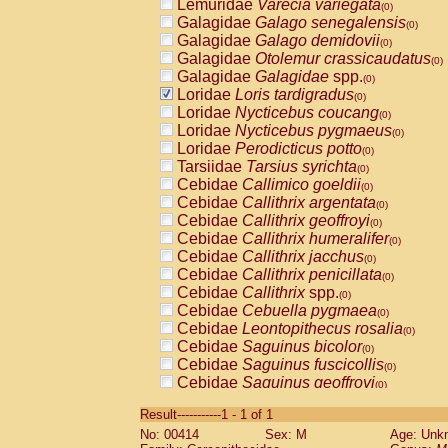
Lemuridae
Varecia variegata
(0)
Galagidae
Galago senegalensis
(0)
Galagidae
Galago demidovii
(0)
Galagidae
Otolemur crassicaudatus
(0)
Galagidae
Galagidae
spp.
(0)
Loridae
Loris tardigradus
(0)
Loridae
Nycticebus coucang
(0)
Loridae
Nycticebus pygmaeus
(0)
Loridae
Perodicticus potto
(0)
Tarsiidae
Tarsius syrichta
(0)
Cebidae
Callimico goeldii
(0)
Cebidae
Callithrix argentata
(0)
Cebidae
Callithrix geoffroyi
(0)
Cebidae
Callithrix humeralifer
(0)
Cebidae
Callithrix jacchus
(0)
Cebidae
Callithrix penicillata
(0)
Cebidae
Callithrix
spp.
(0)
Cebidae
Cebuella pygmaea
(0)
Cebidae
Leontopithecus rosalia
(0)
Cebidae
Saguinus bicolor
(0)
Cebidae
Saguinus fuscicollis
(0)
Cebidae
Saguinus geoffroyi
(0)
Cebidae
Saguinus imperator
(0)
Result-----------1 - 1 of 1
Cebidae
Saguinus labiatus
(0)
No: 00414
Sex: M
Age: Unk
Cebidae
Saguinus leucopus
(0)