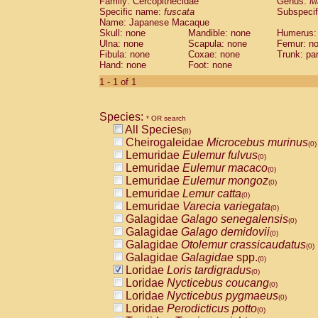
Family: Cercopithecidae
Genus:
M
Cebidae
Saguinus midas
(0)
Specific name:
fuscata
Subspeci
Cebidae
Saguinus mystax
(0)
Name: Japanese Macaque
Cebidae
Saguinus nigricollis
Skull: none
Mandible: none
(1)
Humerus:
Cebidae
Saguinus oedipus
Ulna: none
Scapula: none
Femur: n
(1)
Fibula: none
Coxae: none
Trunk: pa
Cebidae
Saguinus weddelli
(0)
Hand: none
Foot: none
Cebidae
Saguinus
spp.
(0)
Cebidae
Aotus trivirgatus
1 - 1 of 1
(0)
Cebidae
Cebus albifrons
(0)
Cebidae
Cebus apella
(0)
Species:
Cebidae
Cebus capucinus
* OR search
(0)
All Species
Cebidae
Cebus nigrivittatus
(8)
(0)
Cheirogaleidae
Microcebus murinus
Cebidae
Cebus
spp.
(0)
(0)
Lemuridae
Eulemur fulvus
Cebidae
Saimiri boliviensis
(0)
(0)
Lemuridae
Eulemur macaco
Cebidae
Saimiri sciureus
(0)
(0)
Lemuridae
Eulemur mongoz
Atelidae
Alouatta caraya
(0)
(0)
Lemuridae
Lemur catta
Atelidae
Alouatta fusca
(0)
(0)
Lemuridae
Varecia variegata
Atelidae
Alouatta seniculus
(0)
(0)
Galagidae
Galago senegalensis
Atelidae
Alouatta
spp.
(0)
(0)
Galagidae
Galago demidovii
Atelidae
Ateles belzebuth
(0)
(0)
Galagidae
Otolemur crassicaudatus
Atelidae
Ateles geoffroyi
(0)
(0)
Galagidae
Galagidae
spp.
Atelidae
Ateles paniscus
(0)
(0)
Loridae
Loris tardigradus
Atelidae
Ateles
spp.
(0)
(0)
Loridae
Nycticebus coucang
Atelidae
Lagothrix lagothricha
(0)
(0)
Loridae
Nycticebus pygmaeus
Atelidae
Lagothrix lagothricha cana
(0)
(0)
Loridae
Perodicticus potto
Pitheciidae
Cacajao calvus rubicundu
(0)