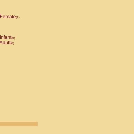
Female
(1)
Infant
(0)
Adult
(0)