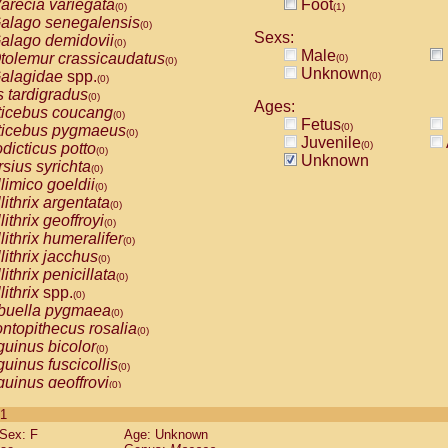
arecia variegata
Foot
(0)
(1)
alago senegalensis
(0)
Sexs:
alago demidovii
(0)
Male
tolemur crassicaudatus
(0)
(0)
Unknown
alagidae
spp.
(0)
(0)
s tardigradus
(0)
Ages:
ticebus coucang
(0)
Fetus
(0)
ticebus pygmaeus
(0)
Juvenile
(0)
dicticus potto
(0)
Unknown
rsius syrichta
(0)
limico goeldii
(0)
lithrix argentata
(0)
lithrix geoffroyi
(0)
lithrix humeralifer
(0)
lithrix jacchus
(0)
lithrix penicillata
(0)
lithrix
spp.
(0)
buella pygmaea
(0)
ntopithecus rosalia
(0)
uinus bicolor
(0)
uinus fuscicollis
(0)
uinus geoffroyi
(0)
uinus imperator
(0)
 1
uinus labiatus
(0)
Sex: F
Age: Unknown
guinus leucopus
(0)