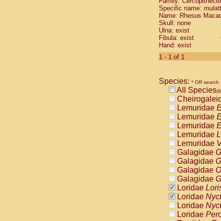
Family: Cercopitheci
Cebidae
Sa
Specific name:
mulat
Cebidae
Sa
Name: Rhesus Maca
Cebidae
Sag
Skull: none
Cebidae
Sa
Ulna: exist
Fibula: exist
Cebidae
Sag
Hand: exist
Cebidae
Sa
Cebidae
Aot
1 - 1 of 1
Cebidae
Ceb
Cebidae
Ceb
Species:
Cebidae
Ce
* OR search
All Species
Cebidae
Ceb
(8
Cheirogalei
Cebidae
Ce
Lemuridae
E
Cebidae
Sai
Lemuridae
E
Cebidae
Sai
Lemuridae
E
Atelidae
Alo
Lemuridae
L
Atelidae
Alo
Lemuridae
V
Atelidae
Alo
Galagidae
G
Atelidae
Alo
Galagidae
G
Atelidae
Ate
Galagidae
O
Atelidae
Ate
Galagidae
G
Atelidae
Ate
Loridae
Lori
Atelidae
Ate
Loridae
Nyc
Atelidae
Lag
Loridae
Nyc
Atelidae
Lag
Loridae
Pero
Pitheciidae