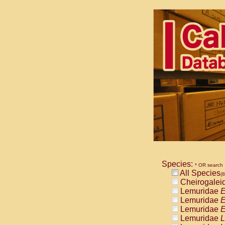
Species:
* OR search
All Species
(8
Cheirogalei
Lemuridae
E
Lemuridae
E
Lemuridae
E
Lemuridae
L