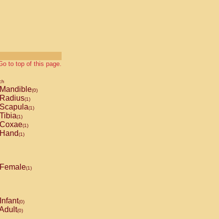
Go to top of this page.
ch
Mandible
(0)
Radius
(1)
Scapula
(1)
Tibia
(1)
Coxae
(1)
Hand
(1)
Female
(1)
Infant
(0)
Adult
(0)