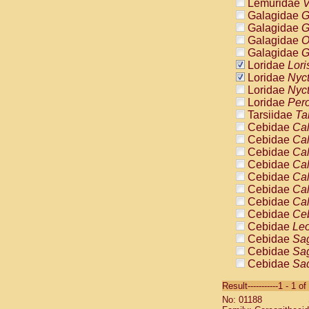
Lemuridae
V
Galagidae
G
Galagidae
G
Galagidae
O
Galagidae
G
Loridae
Lori
Loridae
Nyc
Loridae
Nyc
Loridae
Pero
Tarsiidae
Ta
Cebidae
Cal
Cebidae
Cal
Cebidae
Cal
Cebidae
Cal
Cebidae
Cal
Cebidae
Cal
Cebidae
Cal
Cebidae
Ce
Cebidae
Leo
Cebidae
Sag
Cebidae
Sag
Cebidae
Sag
Cebidae
Sag
Result-----------1 - 1 of
Cebidae
Sag
No: 01188
Cebidae
Sa