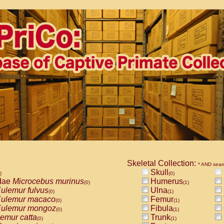
Skeletal Collection:
* AND sear
Skull
)
(0)
dae
Microcebus murinus
Humerus
(0)
(1)
ulemur fulvus
Ulna
(0)
(1)
ulemur macaco
Femur
(0)
(1)
ulemur mongoz
Fibula
(0)
(1)
emur catta
Trunk
(0)
(1)