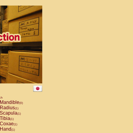
ch
Mandible
(0)
Radius
(1)
Scapula
(1)
Tibia
(1)
Coxae
(1)
Hand
(1)