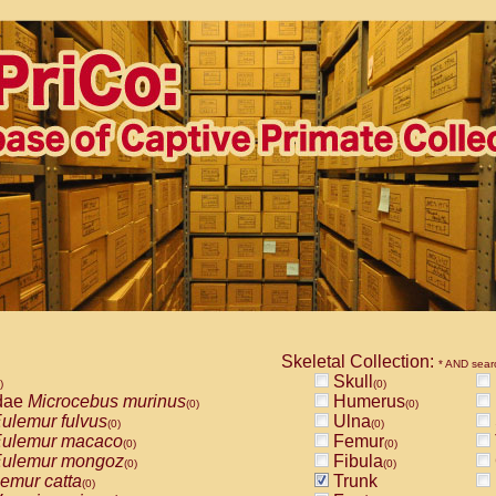
Skeletal Collection:
* AND sear
Skull
)
(0)
dae
Microcebus murinus
Humerus
(0)
(0)
ulemur fulvus
Ulna
(0)
(0)
ulemur macaco
Femur
(0)
(0)
ulemur mongoz
Fibula
(0)
(0)
emur catta
Trunk
(0)