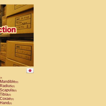
ch
Mandible
(0)
Radius
(0)
Scapula
(0)
Tibia
(0)
Coxae
(0)
Hand
(0)