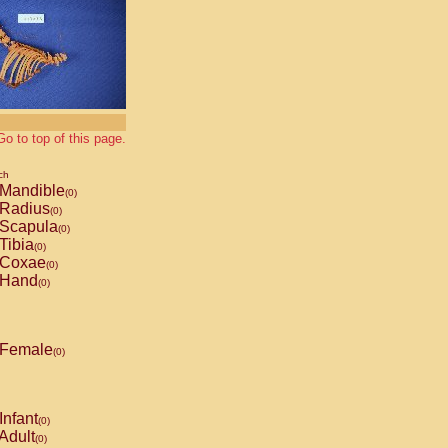
Go to top of this page.
ch
Mandible
(0)
Radius
(0)
Scapula
(0)
Tibia
(0)
Coxae
(0)
Hand
(0)
Female
(0)
Infant
(0)
Adult
(0)