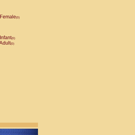
Female
(0)
Infant
(0)
Adult
(0)