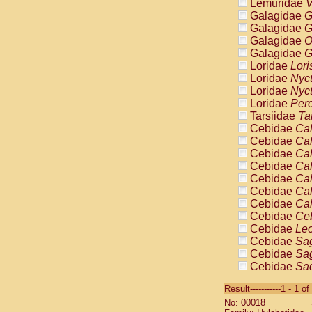
Lemuridae
V
Galagidae
G
Galagidae
G
Galagidae
O
Galagidae
G
Loridae
Lori
Loridae
Nyc
Loridae
Nyc
Loridae
Pero
Tarsiidae
Ta
Cebidae
Cal
Cebidae
Cal
Cebidae
Cal
Cebidae
Cal
Cebidae
Cal
Cebidae
Cal
Cebidae
Cal
Cebidae
Ce
Cebidae
Leo
Cebidae
Sag
Cebidae
Sag
Cebidae
Sag
Cebidae
Sag
Result-----------1 - 1 of
Cebidae
Sag
No: 00018
Cebidae
Sa