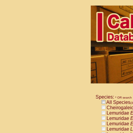
Species:
* OR search
All Species
(3
Cheirogalei
Lemuridae
E
Lemuridae
E
Lemuridae
E
Lemuridae
L