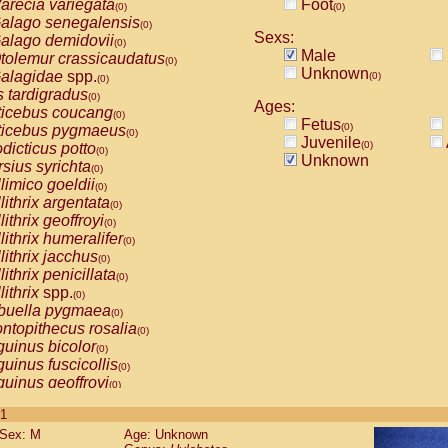
arecia variegata
Foot
(0)
(0)
alago senegalensis
(0)
Sexs:
alago demidovii
(0)
Male
tolemur crassicaudatus
(0)
Unknown
alagidae
spp.
(0)
(0)
s tardigradus
(0)
Ages:
ticebus coucang
(0)
Fetus
(0)
ticebus pygmaeus
(0)
Juvenile
(0)
dicticus potto
(0)
Unknown
rsius syrichta
(0)
limico goeldii
(0)
lithrix argentata
(0)
lithrix geoffroyi
(0)
lithrix humeralifer
(0)
lithrix jacchus
(0)
lithrix penicillata
(0)
lithrix
spp.
(0)
buella pygmaea
(0)
ntopithecus rosalia
(0)
uinus bicolor
(0)
uinus fuscicollis
(0)
uinus geoffroyi
(0)
uinus imperator
(0)
 1
uinus labiatus
(0)
Sex: M
Age: Unknown
guinus leucopus
(0)