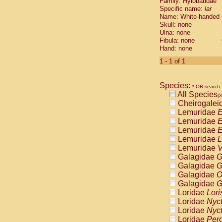
Family: Hylobatidae
Cebidae
Sa
Specific name:
lar
Cebidae
Sa
Name: White-handed
Cebidae
Sag
Skull: none
Cebidae
Sa
Ulna: none
Cebidae
Sag
Fibula: none
Cebidae
Sa
Hand: none
Cebidae
Aot
1 - 1 of 1
Cebidae
Ceb
Cebidae
Ceb
Cebidae
Ce
Species:
* OR search
Cebidae
Ceb
All Species
(3
Cebidae
Ce
Cheirogalei
Cebidae
Sai
Lemuridae
E
Cebidae
Sai
Lemuridae
E
Atelidae
Alo
Lemuridae
E
Atelidae
Alo
Lemuridae
L
Atelidae
Alo
Lemuridae
V
Atelidae
Alo
Galagidae
G
Atelidae
Ate
Galagidae
G
Atelidae
Ate
Galagidae
O
Atelidae
Ate
Galagidae
G
Atelidae
Ate
Loridae
Lori
Atelidae
Lag
Loridae
Nyc
Atelidae
Lag
Loridae
Nyc
Pitheciidae
Loridae
Pero