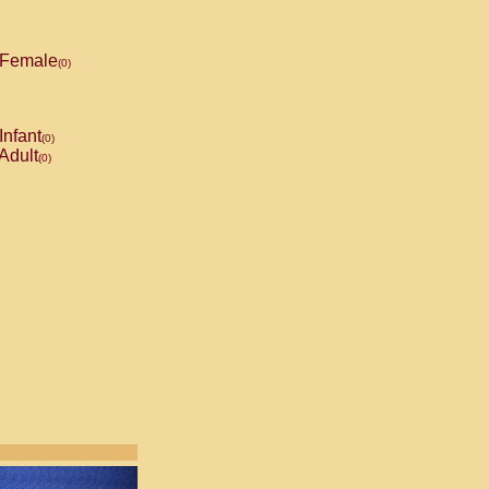
Female
(0)
Infant
(0)
Adult
(0)