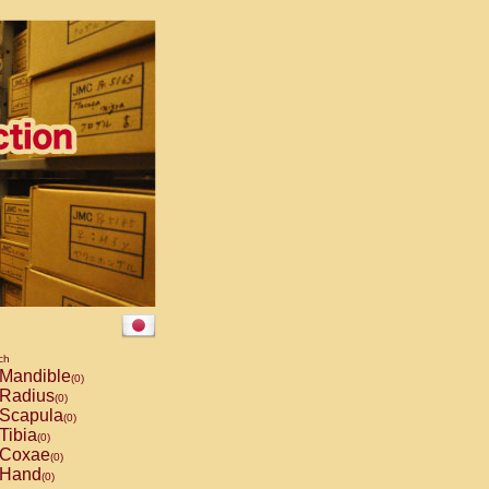
ch
Mandible
(0)
Radius
(0)
Scapula
(0)
Tibia
(0)
Coxae
(0)
Hand
(0)