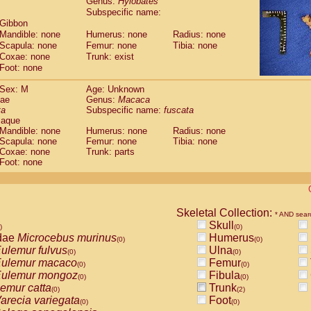
Genus:
Hylobates
guinus midas
(0)
Subspecific name:
guinus mystax
(0)
 Gibbon
uinus nigricollis
(0)
Mandible: none
Humerus: none
Radius: none
guinus oedipus
(1)
Scapula: none
Femur: none
Tibia: none
uinus weddelli
Coxae: none
Trunk: exist
(0)
guinus
spp.
Foot: none
(0)
us trivirgatus
(0)
Sex: M
Age: Unknown
us albifrons
(0)
dae
Genus:
Macaca
us apella
(0)
ta
Subspecific name:
fuscata
bus capucinus
(0)
caque
us nigrivittatus
Mandible: none
Humerus: none
Radius: none
(0)
bus
Scapula: none
spp.
Femur: none
Tibia: none
(0)
Coxae: none
Trunk: parts
miri boliviensis
(0)
Foot: none
miri sciureus
(0)
uatta caraya
(0)
uatta fusca
(0)
uatta seniculus
(0)
Skeletal Collection:
* AND sear
uatta
spp.
(0)
Skull
)
(0)
les belzebuth
(0)
dae
Microcebus murinus
Humerus
(0)
(0)
les geoffroyi
(0)
ulemur fulvus
Ulna
(0)
(0)
les paniscus
(0)
ulemur macaco
Femur
(0)
(0)
les
spp.
(0)
ulemur mongoz
Fibula
(0)
(0)
othrix lagothricha
(0)
emur catta
Trunk
(0)
(2)
othrix lagothricha cana
(0)
arecia variegata
Foot
(0)
(0)
Cacajao calvus rubicundus
(0)