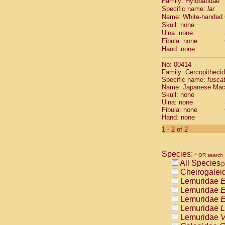
Family: Hylobatidae
Cebidae
Sa
Specific name:
lar
Cebidae
Sa
Name: White-handed
Cebidae
Sag
Skull: none
Cebidae
Sa
Ulna: none
Cebidae
Sag
Fibula: none
Cebidae
Sa
Hand: none
Cebidae
Aot
No: 00414
Cebidae
Ceb
Family: Cercopitheci
Cebidae
Ceb
Specific name:
fusca
Cebidae
Ce
Name: Japanese Ma
Cebidae
Ceb
Skull: none
Ulna: none
Cebidae
Ce
Fibula: none
Cebidae
Sai
Hand: none
Cebidae
Sai
1 - 2 of 2
Atelidae
Alo
Atelidae
Alo
Atelidae
Alo
Species:
* OR search
Atelidae
Alo
All Species
(3
Atelidae
Ate
Cheirogalei
Atelidae
Ate
Lemuridae
E
Atelidae
Ate
Lemuridae
E
Atelidae
Ate
Lemuridae
E
Atelidae
Lag
Lemuridae
L
Atelidae
Lag
Lemuridae
V
Pitheciidae