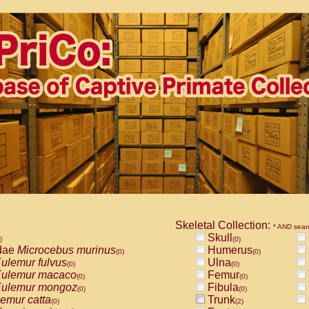
Skeletal Collection:
* AND sear
Skull
)
(0)
dae
Microcebus murinus
Humerus
(0)
(0)
ulemur fulvus
Ulna
(0)
(0)
ulemur macaco
Femur
(0)
(0)
ulemur mongoz
Fibula
(0)
(0)
emur catta
Trunk
(0)
(2)