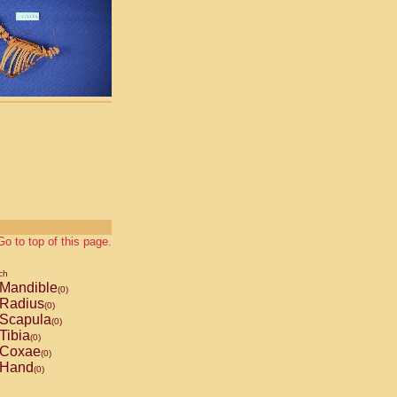
Go to top of this page.
ch
Mandible
(0)
Radius
(0)
Scapula
(0)
Tibia
(0)
Coxae
(0)
Hand
(0)