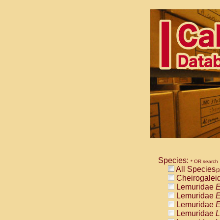
Species:
* OR search
All Species
(3
Cheirogalei
Lemuridae
E
Lemuridae
E
Lemuridae
E
Lemuridae
L