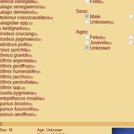
arecia variegata
Foot
(0)
(0)
alago senegalensis
(0)
Sexs:
alago demidovii
(0)
Male
tolemur crassicaudatus
(0)
Unknown
alagidae
spp.
(0)
(0)
s tardigradus
(0)
Ages:
ticebus coucang
(0)
Fetus
(0)
ticebus pygmaeus
(0)
Juvenile
(0)
dicticus potto
(0)
Unknown
rsius syrichta
(0)
limico goeldii
(0)
lithrix argentata
(0)
lithrix geoffroyi
(0)
lithrix humeralifer
(0)
lithrix jacchus
(0)
lithrix penicillata
(0)
lithrix
spp.
(0)
buella pygmaea
(0)
ntopithecus rosalia
(0)
uinus bicolor
(0)
uinus fuscicollis
(0)
uinus geoffroyi
(0)
uinus imperator
(0)
 2
uinus labiatus
(0)
Sex: M
Age: Unknown
guinus leucopus
(0)