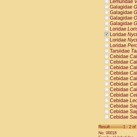
Lemuridae
V
Galagidae
G
Galagidae
G
Galagidae
O
Galagidae
G
Loridae
Lori
Loridae
Nyc
Loridae
Nyc
Loridae
Pero
Tarsiidae
Ta
Cebidae
Cal
Cebidae
Cal
Cebidae
Cal
Cebidae
Cal
Cebidae
Cal
Cebidae
Cal
Cebidae
Cal
Cebidae
Ce
Cebidae
Leo
Cebidae
Sag
Cebidae
Sag
Cebidae
Sag
Cebidae
Sag
Result-----------1 - 2 of
Cebidae
Sag
No: 00018
Cebidae
Sa