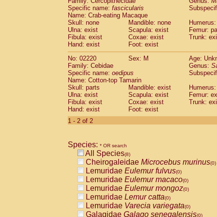
Family: Cercopithecidae
Genus:
M
Cebidae
Saguinus midas
(0)
Specific name:
fascicularis
Subspecif
Cebidae
Saguinus mystax
(0)
Name: Crab-eating Macaque
Cebidae
Saguinus nigricollis
Skull: none
Mandible: none
(1)
Humerus: 
Cebidae
Saguinus oedipus
Ulna: exist
Scapula: exist
Femur: pa
(1)
Fibula: exist
Coxae: exist
Trunk: exi
Cebidae
Saguinus weddelli
(0)
Hand: exist
Foot: exist
Cebidae
Saguinus
spp.
(0)
Cebidae
Aotus trivirgatus
(0)
No: 02220
Sex: M
Age: Unk
Cebidae
Cebus albifrons
Family: Cebidae
Genus:
S
(0)
Cebidae
Cebus apella
Specific name:
oedipus
Subspecif
(0)
Name: Cotton-top Tamarin
Cebidae
Cebus capucinus
(0)
Skull: parts
Mandible: exist
Humerus: 
Cebidae
Cebus nigrivittatus
(0)
Ulna: exist
Scapula: exist
Femur: ex
Cebidae
Cebus
spp.
(0)
Fibula: exist
Coxae: exist
Trunk: exi
Cebidae
Saimiri boliviensis
Hand: exist
Foot: exist
(0)
Cebidae
Saimiri sciureus
(0)
1 - 2 of 2
Atelidae
Alouatta caraya
(0)
Atelidae
Alouatta fusca
(0)
Atelidae
Alouatta seniculus
Species:
(0)
* OR search
Atelidae
Alouatta
spp.
All Species
(0)
(8)
Atelidae
Ateles belzebuth
Cheirogaleidae
Microcebus murinus
(0)
(0)
Atelidae
Ateles geoffroyi
Lemuridae
Eulemur fulvus
(0)
(0)
Atelidae
Ateles paniscus
Lemuridae
Eulemur macaco
(0)
(0)
Atelidae
Ateles
spp.
Lemuridae
Eulemur mongoz
(0)
(0)
Atelidae
Lagothrix lagothricha
Lemuridae
Lemur catta
(0)
(0)
Atelidae
Lagothrix lagothricha cana
Lemuridae
Varecia variegata
(0)
(0)
Pitheciidae
Cacajao calvus rubicundu
Galagidae
Galago senegalensis
(0)