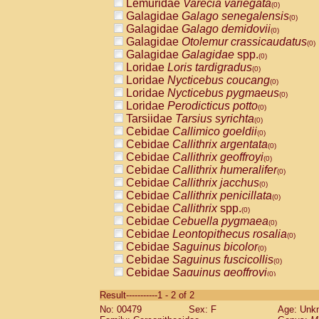
Lemuridae
Varecia variegata
(0)
Galagidae
Galago senegalensis
(0)
Galagidae
Galago demidovii
(0)
Galagidae
Otolemur crassicaudatus
(0)
Galagidae
Galagidae
spp.
(0)
Loridae
Loris tardigradus
(0)
Loridae
Nycticebus coucang
(0)
Loridae
Nycticebus pygmaeus
(0)
Loridae
Perodicticus potto
(0)
Tarsiidae
Tarsius syrichta
(0)
Cebidae
Callimico goeldii
(0)
Cebidae
Callithrix argentata
(0)
Cebidae
Callithrix geoffroyi
(0)
Cebidae
Callithrix humeralifer
(0)
Cebidae
Callithrix jacchus
(0)
Cebidae
Callithrix penicillata
(0)
Cebidae
Callithrix
spp.
(0)
Cebidae
Cebuella pygmaea
(0)
Cebidae
Leontopithecus rosalia
(0)
Cebidae
Saguinus bicolor
(0)
Cebidae
Saguinus fuscicollis
(0)
Cebidae
Saguinus geoffroyi
(0)
Cebidae
Saguinus imperator
(0)
Result-----------1 - 2 of 2
Cebidae
Saguinus labiatus
(0)
No: 00479
Sex: F
Age: Unk
Cebidae
Saguinus leucopus
(0)