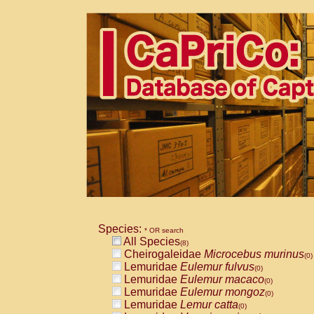
Species:
* OR search
All Species
(8)
Cheirogaleidae
Microcebus murinus
(0)
Lemuridae
Eulemur fulvus
(0)
Lemuridae
Eulemur macaco
(0)
Lemuridae
Eulemur mongoz
(0)
Lemuridae
Lemur catta
(0)