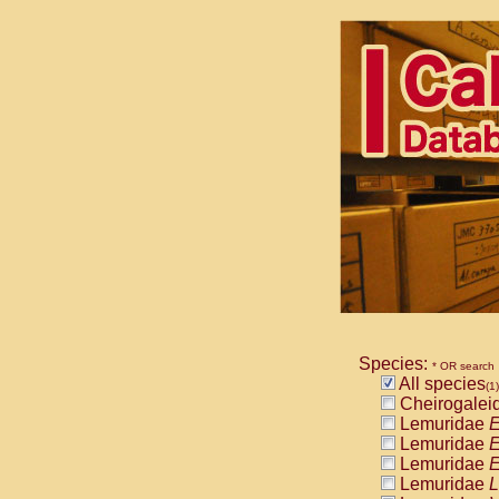
Species:
* OR search
All species
(1)
Cheirogalei
Lemuridae
E
Lemuridae
E
Lemuridae
E
Lemuridae
L