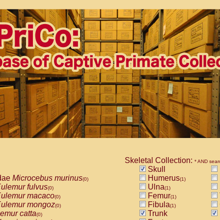
Skeletal Collection:
* AND sear
Skull
dae
Microcebus murinus
Humerus
(0)
(1)
ulemur fulvus
Ulna
(0)
(1)
ulemur macaco
Femur
(0)
(1)
ulemur mongoz
Fibula
(0)
(1)
emur catta
Trunk
(0)