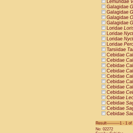
Lemuridae
V
Galagidae
G
Galagidae
G
Galagidae
O
Galagidae
G
Loridae
Lori
Loridae
Nyc
Loridae
Nyc
Loridae
Pero
Tarsiidae
Ta
Cebidae
Cal
Cebidae
Cal
Cebidae
Cal
Cebidae
Cal
Cebidae
Cal
Cebidae
Cal
Cebidae
Cal
Cebidae
Ce
Cebidae
Leo
Cebidae
Sag
Cebidae
Sag
Cebidae
Sag
Cebidae
Sag
Result-----------1 - 1 of
Cebidae
Sag
No: 02272
Cebidae
Sa