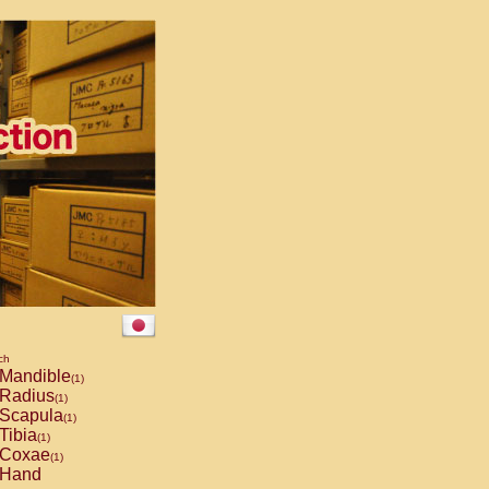
ch
Mandible
(1)
Radius
(1)
Scapula
(1)
Tibia
(1)
Coxae
(1)
Hand