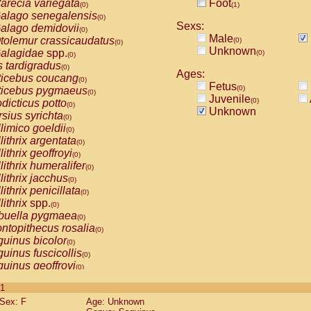
arecia variegata
Foot
(0)
(1)
alago senegalensis
(0)
Sexs:
alago demidovii
(0)
Male
tolemur crassicaudatus
(0)
(0)
Unknown
alagidae
spp.
(0)
(0)
s tardigradus
(0)
Ages:
ticebus coucang
(0)
Fetus
(0)
ticebus pygmaeus
(0)
Juvenile
(0)
dicticus potto
(0)
Unknown
rsius syrichta
(0)
limico goeldii
(0)
lithrix argentata
(0)
lithrix geoffroyi
(0)
lithrix humeralifer
(0)
lithrix jacchus
(0)
lithrix penicillata
(0)
lithrix
spp.
(0)
buella pygmaea
(0)
ntopithecus rosalia
(0)
uinus bicolor
(0)
uinus fuscicollis
(0)
uinus geoffroyi
(0)
uinus imperator
(0)
 1
uinus labiatus
(0)
Sex: F
Age: Unknown
guinus leucopus
(0)