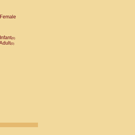
Female
Infant
(0)
Adult
(0)