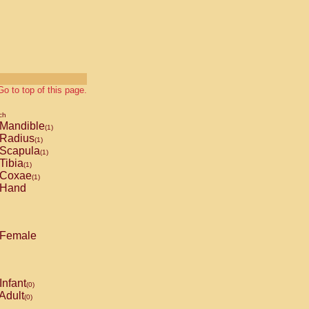
Go to top of this page.
ch
Mandible
(1)
Radius
(1)
Scapula
(1)
Tibia
(1)
Coxae
(1)
Hand
Female
Infant
(0)
Adult
(0)