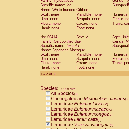
Family: Hylobatidae
Genus:
H
Cebidae
Saguinus midas
(0)
Specific name:
lar
Subspecif
Cebidae
Saguinus mystax
(0)
Name: White-handed Gibbon
Cebidae
Saguinus nigricollis
(1)
Skull: none
Mandible: none
Humerus:
Cebidae
Saguinus oedipus
(1)
Ulna: none
Scapula: none
Femur: n
Cebidae
Saguinus weddelli
Fibula: none
Coxae: none
Trunk: exi
(0)
Cebidae
Saguinus
spp.
Hand: none
Foot: none
(0)
Cebidae
Aotus trivirgatus
(0)
No: 00414
Sex: M
Age: Unk
Cebidae
Cebus albifrons
(0)
Family: Cercopithecidae
Genus:
M
Cebidae
Cebus apella
(0)
Specific name:
fuscata
Subspeci
Cebidae
Cebus capucinus
(0)
Name: Japanese Macaque
Cebidae
Cebus nigrivittatus
Skull: none
Mandible: none
Humerus:
(0)
Ulna: none
Cebidae
Cebus
Scapula: none
spp.
Femur: n
(0)
Fibula: none
Coxae: none
Trunk: pa
Cebidae
Saimiri boliviensis
(0)
Hand: none
Foot: none
Cebidae
Saimiri sciureus
(0)
1 - 2 of 2
Atelidae
Alouatta caraya
(0)
Atelidae
Alouatta fusca
(0)
Atelidae
Alouatta seniculus
(0)
Species:
* OR search
Atelidae
Alouatta
spp.
(0)
All Species
(8)
Atelidae
Ateles belzebuth
(0)
Cheirogaleidae
Microcebus murinus
(0)
Atelidae
Ateles geoffroyi
(0)
Lemuridae
Eulemur fulvus
(0)
Atelidae
Ateles paniscus
(0)
Lemuridae
Eulemur macaco
(0)
Atelidae
Ateles
spp.
(0)
Lemuridae
Eulemur mongoz
(0)
Atelidae
Lagothrix lagothricha
(0)
Lemuridae
Lemur catta
(0)
Atelidae
Lagothrix lagothricha cana
(0)
Lemuridae
Varecia variegata
(0)
Pitheciidae
Cacajao calvus rubicundu