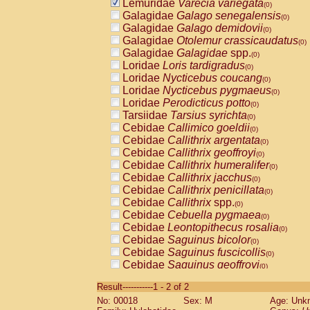
Lemuridae
Varecia variegata
(0)
Galagidae
Galago senegalensis
(0)
Galagidae
Galago demidovii
(0)
Galagidae
Otolemur crassicaudatus
(0)
Galagidae
Galagidae
spp.
(0)
Loridae
Loris tardigradus
(0)
Loridae
Nycticebus coucang
(0)
Loridae
Nycticebus pygmaeus
(0)
Loridae
Perodicticus potto
(0)
Tarsiidae
Tarsius syrichta
(0)
Cebidae
Callimico goeldii
(0)
Cebidae
Callithrix argentata
(0)
Cebidae
Callithrix geoffroyi
(0)
Cebidae
Callithrix humeralifer
(0)
Cebidae
Callithrix jacchus
(0)
Cebidae
Callithrix penicillata
(0)
Cebidae
Callithrix
spp.
(0)
Cebidae
Cebuella pygmaea
(0)
Cebidae
Leontopithecus rosalia
(0)
Cebidae
Saguinus bicolor
(0)
Cebidae
Saguinus fuscicollis
(0)
Cebidae
Saguinus geoffroyi
(0)
Cebidae
Saguinus imperator
(0)
Result-----------1 - 2 of 2
Cebidae
Saguinus labiatus
(0)
No: 00018
Sex: M
Age: Unk
Cebidae
Saguinus leucopus
(0)