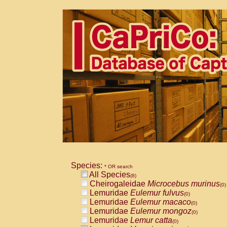
Species:
* OR search
All Species
(8)
Cheirogaleidae
Microcebus murinus
(0)
Lemuridae
Eulemur fulvus
(0)
Lemuridae
Eulemur macaco
(0)
Lemuridae
Eulemur mongoz
(0)
Lemuridae
Lemur catta
(0)