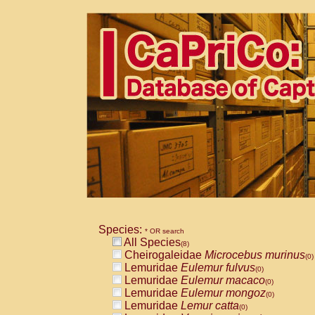
Species:
* OR search
All Species
(8)
Cheirogaleidae
Microcebus murinus
(0)
Lemuridae
Eulemur fulvus
(0)
Lemuridae
Eulemur macaco
(0)
Lemuridae
Eulemur mongoz
(0)
Lemuridae
Lemur catta
(0)