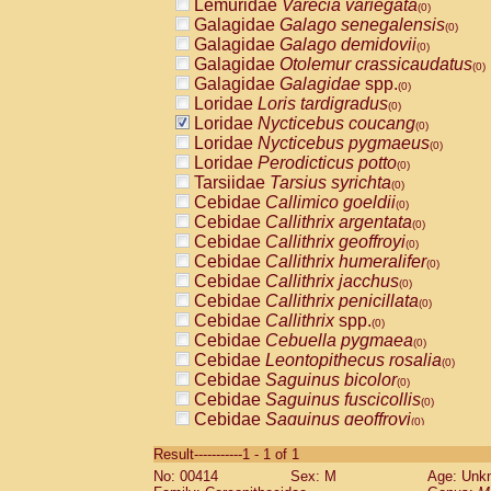
Lemuridae
Varecia variegata
(0)
Galagidae
Galago senegalensis
(0)
Galagidae
Galago demidovii
(0)
Galagidae
Otolemur crassicaudatus
(0)
Galagidae
Galagidae
spp.
(0)
Loridae
Loris tardigradus
(0)
Loridae
Nycticebus coucang
(0)
Loridae
Nycticebus pygmaeus
(0)
Loridae
Perodicticus potto
(0)
Tarsiidae
Tarsius syrichta
(0)
Cebidae
Callimico goeldii
(0)
Cebidae
Callithrix argentata
(0)
Cebidae
Callithrix geoffroyi
(0)
Cebidae
Callithrix humeralifer
(0)
Cebidae
Callithrix jacchus
(0)
Cebidae
Callithrix penicillata
(0)
Cebidae
Callithrix
spp.
(0)
Cebidae
Cebuella pygmaea
(0)
Cebidae
Leontopithecus rosalia
(0)
Cebidae
Saguinus bicolor
(0)
Cebidae
Saguinus fuscicollis
(0)
Cebidae
Saguinus geoffroyi
(0)
Cebidae
Saguinus imperator
(0)
Result-----------1 - 1 of 1
Cebidae
Saguinus labiatus
(0)
No: 00414
Sex: M
Age: Unk
Cebidae
Saguinus leucopus
(0)