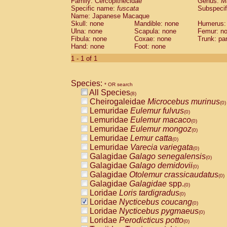
Family: Cercopithecidae
Genus:
M
Cebidae
Saguinus midas
(0)
Specific name:
fuscata
Subspeci
Cebidae
Saguinus mystax
(0)
Name: Japanese Macaque
Cebidae
Saguinus nigricollis
Skull: none
Mandible: none
(1)
Humerus:
Cebidae
Saguinus oedipus
Ulna: none
Scapula: none
Femur: n
(1)
Fibula: none
Coxae: none
Trunk: pa
Cebidae
Saguinus weddelli
(0)
Hand: none
Foot: none
Cebidae
Saguinus
spp.
(0)
Cebidae
Aotus trivirgatus
1 - 1 of 1
(0)
Cebidae
Cebus albifrons
(0)
Cebidae
Cebus apella
(0)
Species:
Cebidae
Cebus capucinus
* OR search
(0)
All Species
Cebidae
Cebus nigrivittatus
(8)
(0)
Cheirogaleidae
Microcebus murinus
Cebidae
Cebus
spp.
(0)
(0)
Lemuridae
Eulemur fulvus
Cebidae
Saimiri boliviensis
(0)
(0)
Lemuridae
Eulemur macaco
Cebidae
Saimiri sciureus
(0)
(0)
Lemuridae
Eulemur mongoz
Atelidae
Alouatta caraya
(0)
(0)
Lemuridae
Lemur catta
Atelidae
Alouatta fusca
(0)
(0)
Lemuridae
Varecia variegata
Atelidae
Alouatta seniculus
(0)
(0)
Galagidae
Galago senegalensis
Atelidae
Alouatta
spp.
(0)
(0)
Galagidae
Galago demidovii
Atelidae
Ateles belzebuth
(0)
(0)
Galagidae
Otolemur crassicaudatus
Atelidae
Ateles geoffroyi
(0)
(0)
Galagidae
Galagidae
spp.
Atelidae
Ateles paniscus
(0)
(0)
Loridae
Loris tardigradus
Atelidae
Ateles
spp.
(0)
(0)
Loridae
Nycticebus coucang
Atelidae
Lagothrix lagothricha
(0)
(0)
Loridae
Nycticebus pygmaeus
Atelidae
Lagothrix lagothricha cana
(0)
(0)
Loridae
Perodicticus potto
Pitheciidae
Cacajao calvus rubicundu
(0)