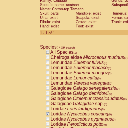
Family: Cebidae
Genus:
S
Cebidae
Saguinus midas
(0)
Specific name:
oedipus
Subspecif
Cebidae
Saguinus mystax
(0)
Name: Cotton-top Tamarin
Cebidae
Saguinus nigricollis
Skull: parts
Mandible: exist
(0)
Humerus: 
Cebidae
Saguinus oedipus
Ulna: exist
Scapula: exist
Femur: ex
(1)
Fibula: exist
Coxae: exist
Trunk: exi
Cebidae
Saguinus weddelli
(0)
Hand: exist
Foot: exist
Cebidae
Saguinus
spp.
(0)
Cebidae
Aotus trivirgatus
1 - 1 of 1
(0)
Cebidae
Cebus albifrons
(0)
Cebidae
Cebus apella
(0)
Species:
Cebidae
Cebus capucinus
* OR search
(0)
All Species
Cebidae
Cebus nigrivittatus
(1)
(0)
Cheirogaleidae
Microcebus murinus
Cebidae
Cebus
spp.
(0)
(0)
Lemuridae
Eulemur fulvus
Cebidae
Saimiri boliviensis
(0)
(0)
Lemuridae
Eulemur macaco
Cebidae
Saimiri sciureus
(0)
(0)
Lemuridae
Eulemur mongoz
Atelidae
Alouatta caraya
(0)
(0)
Lemuridae
Lemur catta
Atelidae
Alouatta fusca
(0)
(0)
Lemuridae
Varecia variegata
Atelidae
Alouatta seniculus
(0)
(0)
Galagidae
Galago senegalensis
Atelidae
Alouatta
spp.
(0)
(0)
Galagidae
Galago demidovii
Atelidae
Ateles belzebuth
(0)
(0)
Galagidae
Otolemur crassicaudatus
Atelidae
Ateles geoffroyi
(0)
(0)
Galagidae
Galagidae
spp.
Atelidae
Ateles paniscus
(0)
(0)
Loridae
Loris tardigradus
Atelidae
Ateles
spp.
(0)
(0)
Loridae
Nycticebus coucang
Atelidae
Lagothrix lagothricha
(0)
(0)
Loridae
Nycticebus pygmaeus
Atelidae
Lagothrix lagothricha cana
(0)
(0)
Loridae
Perodicticus potto
Pitheciidae
Cacajao calvus rubicundu
(0)