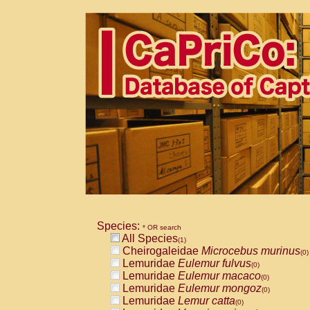
Species:
* OR search
All Species
(1)
Cheirogaleidae
Microcebus murinus
(0)
Lemuridae
Eulemur fulvus
(0)
Lemuridae
Eulemur macaco
(0)
Lemuridae
Eulemur mongoz
(0)
Lemuridae
Lemur catta
(0)