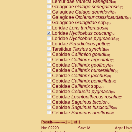
Lemuridae
Varecia variegata
(0)
Galagidae
Galago senegalensis
(0)
Galagidae
Galago demidovii
(0)
Galagidae
Otolemur crassicaudatus
(0)
Galagidae
Galagidae
spp.
(0)
Loridae
Loris tardigradus
(0)
Loridae
Nycticebus coucang
(0)
Loridae
Nycticebus pygmaeus
(0)
Loridae
Perodicticus potto
(0)
Tarsiidae
Tarsius syrichta
(0)
Cebidae
Callimico goeldii
(0)
Cebidae
Callithrix argentata
(0)
Cebidae
Callithrix geoffroyi
(0)
Cebidae
Callithrix humeralifer
(0)
Cebidae
Callithrix jacchus
(0)
Cebidae
Callithrix penicillata
(0)
Cebidae
Callithrix
spp.
(0)
Cebidae
Cebuella pygmaea
(0)
Cebidae
Leontopithecus rosalia
(0)
Cebidae
Saguinus bicolor
(0)
Cebidae
Saguinus fuscicollis
(0)
Cebidae
Saguinus geoffroyi
(0)
Cebidae
Saguinus imperator
(0)
Result-----------1 - 1 of 1
Cebidae
Saguinus labiatus
(0)
No: 02220
Sex: M
Age: Unk
Cebidae
Saguinus leucopus
(0)