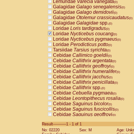
Lemuridae
Varecia variegata
(0)
Galagidae
Galago senegalensis
(0)
Galagidae
Galago demidovii
(0)
Galagidae
Otolemur crassicaudatus
(0)
Galagidae
Galagidae
spp.
(0)
Loridae
Loris tardigradus
(0)
Loridae
Nycticebus coucang
(0)
Loridae
Nycticebus pygmaeus
(0)
Loridae
Perodicticus potto
(0)
Tarsiidae
Tarsius syrichta
(0)
Cebidae
Callimico goeldii
(0)
Cebidae
Callithrix argentata
(0)
Cebidae
Callithrix geoffroyi
(0)
Cebidae
Callithrix humeralifer
(0)
Cebidae
Callithrix jacchus
(0)
Cebidae
Callithrix penicillata
(0)
Cebidae
Callithrix
spp.
(0)
Cebidae
Cebuella pygmaea
(0)
Cebidae
Leontopithecus rosalia
(0)
Cebidae
Saguinus bicolor
(0)
Cebidae
Saguinus fuscicollis
(0)
Cebidae
Saguinus geoffroyi
(0)
Cebidae
Saguinus imperator
(0)
Result-----------1 - 1 of 1
Cebidae
Saguinus labiatus
(0)
No: 02220
Sex: M
Age: Unk
Cebidae
Saguinus leucopus
(0)