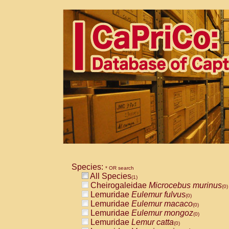
Species:
* OR search
All Species
(1)
Cheirogaleidae
Microcebus murinus
(0)
Lemuridae
Eulemur fulvus
(0)
Lemuridae
Eulemur macaco
(0)
Lemuridae
Eulemur mongoz
(0)
Lemuridae
Lemur catta
(0)