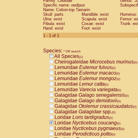
Family: Cebidae
Genus:
S
Cebidae
Saguinus midas
(0)
Specific name:
oedipus
Subspecif
Cebidae
Saguinus mystax
(0)
Name: Cotton-top Tamarin
Cebidae
Saguinus nigricollis
Skull: parts
Mandible: exist
(0)
Humerus: 
Cebidae
Saguinus oedipus
Ulna: exist
Scapula: exist
Femur: ex
(1)
Fibula: exist
Coxae: exist
Trunk: exi
Cebidae
Saguinus weddelli
(0)
Hand: exist
Foot: exist
Cebidae
Saguinus
spp.
(0)
Cebidae
Aotus trivirgatus
1 - 1 of 1
(0)
Cebidae
Cebus albifrons
(0)
Cebidae
Cebus apella
(0)
Species:
Cebidae
Cebus capucinus
* OR search
(0)
All Species
Cebidae
Cebus nigrivittatus
(1)
(0)
Cheirogaleidae
Microcebus murinus
Cebidae
Cebus
spp.
(0)
(0)
Lemuridae
Eulemur fulvus
Cebidae
Saimiri boliviensis
(0)
(0)
Lemuridae
Eulemur macaco
Cebidae
Saimiri sciureus
(0)
(0)
Lemuridae
Eulemur mongoz
Atelidae
Alouatta caraya
(0)
(0)
Lemuridae
Lemur catta
Atelidae
Alouatta fusca
(0)
(0)
Lemuridae
Varecia variegata
Atelidae
Alouatta seniculus
(0)
(0)
Galagidae
Galago senegalensis
Atelidae
Alouatta
spp.
(0)
(0)
Galagidae
Galago demidovii
Atelidae
Ateles belzebuth
(0)
(0)
Galagidae
Otolemur crassicaudatus
Atelidae
Ateles geoffroyi
(0)
(0)
Galagidae
Galagidae
spp.
Atelidae
Ateles paniscus
(0)
(0)
Loridae
Loris tardigradus
Atelidae
Ateles
spp.
(0)
(0)
Loridae
Nycticebus coucang
Atelidae
Lagothrix lagothricha
(0)
(0)
Loridae
Nycticebus pygmaeus
Atelidae
Lagothrix lagothricha cana
(0)
(0)
Loridae
Perodicticus potto
Pitheciidae
Cacajao calvus rubicundu
(0)