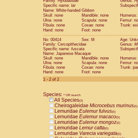
Family: Hylobatidae
Genus:
H
Cebidae
Saguinus midas
(0)
Specific name:
lar
Subspecif
Cebidae
Saguinus mystax
(0)
Name: White-handed Gibbon
Cebidae
Saguinus nigricollis
(0)
Skull: none
Mandible: none
Humerus:
Cebidae
Saguinus oedipus
(1)
Ulna: none
Scapula: none
Femur: n
Cebidae
Saguinus weddelli
Fibula: none
Coxae: none
Trunk: exi
(0)
Cebidae
Saguinus
spp.
Hand: none
Foot: none
(0)
Cebidae
Aotus trivirgatus
(0)
No: 00414
Sex: M
Age: Unk
Cebidae
Cebus albifrons
(0)
Family: Cercopithecidae
Genus:
M
Cebidae
Cebus apella
(0)
Specific name:
fuscata
Subspeci
Cebidae
Cebus capucinus
(0)
Name: Japanese Macaque
Cebidae
Cebus nigrivittatus
Skull: none
Mandible: none
Humerus:
(0)
Ulna: none
Cebidae
Cebus
Scapula: none
spp.
Femur: n
(0)
Fibula: none
Coxae: none
Trunk: pa
Cebidae
Saimiri boliviensis
(0)
Hand: none
Foot: none
Cebidae
Saimiri sciureus
(0)
1 - 2 of 2
Atelidae
Alouatta caraya
(0)
Atelidae
Alouatta fusca
(0)
Atelidae
Alouatta seniculus
(0)
Species:
* OR search
Atelidae
Alouatta
spp.
(0)
All Species
(3)
Atelidae
Ateles belzebuth
(0)
Cheirogaleidae
Microcebus murinus
(0)
Atelidae
Ateles geoffroyi
(0)
Lemuridae
Eulemur fulvus
(0)
Atelidae
Ateles paniscus
(0)
Lemuridae
Eulemur macaco
(0)
Atelidae
Ateles
spp.
(0)
Lemuridae
Eulemur mongoz
(0)
Atelidae
Lagothrix lagothricha
(0)
Lemuridae
Lemur catta
(0)
Atelidae
Lagothrix lagothricha cana
(0)
Lemuridae
Varecia variegata
(0)
Pitheciidae
Cacajao calvus rubicundu