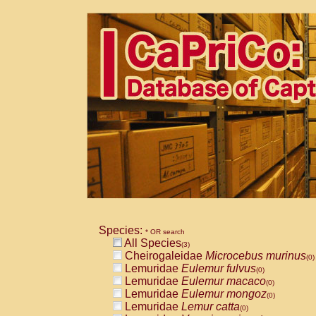
Species:
* OR search
All Species
(3)
Cheirogaleidae
Microcebus murinus
(0)
Lemuridae
Eulemur fulvus
(0)
Lemuridae
Eulemur macaco
(0)
Lemuridae
Eulemur mongoz
(0)
Lemuridae
Lemur catta
(0)