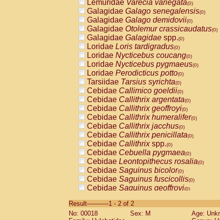
Lemuridae
Varecia variegata
(0)
Galagidae
Galago senegalensis
(0)
Galagidae
Galago demidovii
(0)
Galagidae
Otolemur crassicaudatus
(0)
Galagidae
Galagidae
spp.
(0)
Loridae
Loris tardigradus
(0)
Loridae
Nycticebus coucang
(0)
Loridae
Nycticebus pygmaeus
(0)
Loridae
Perodicticus potto
(0)
Tarsiidae
Tarsius syrichta
(0)
Cebidae
Callimico goeldii
(0)
Cebidae
Callithrix argentata
(0)
Cebidae
Callithrix geoffroyi
(0)
Cebidae
Callithrix humeralifer
(0)
Cebidae
Callithrix jacchus
(0)
Cebidae
Callithrix penicillata
(0)
Cebidae
Callithrix
spp.
(0)
Cebidae
Cebuella pygmaea
(0)
Cebidae
Leontopithecus rosalia
(0)
Cebidae
Saguinus bicolor
(0)
Cebidae
Saguinus fuscicollis
(0)
Cebidae
Saguinus geoffroyi
(0)
Cebidae
Saguinus imperator
(0)
Result-----------1 - 2 of 2
Cebidae
Saguinus labiatus
(0)
No: 00018
Sex: M
Age: Unk
Cebidae
Saguinus leucopus
(0)