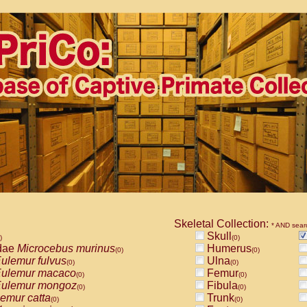
Skeletal Collection:
* AND sear
Skull
)
(0)
dae
Microcebus murinus
Humerus
(0)
(0)
ulemur fulvus
Ulna
(0)
(0)
ulemur macaco
Femur
(0)
(0)
ulemur mongoz
Fibula
(0)
(0)
emur catta
Trunk
(0)
(0)