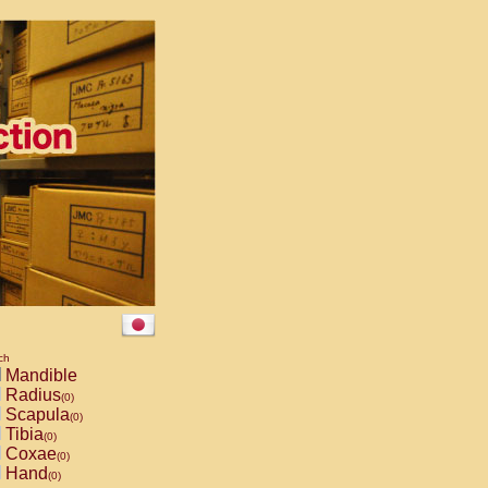
ch
Mandible
Radius
(0)
Scapula
(0)
Tibia
(0)
Coxae
(0)
Hand
(0)