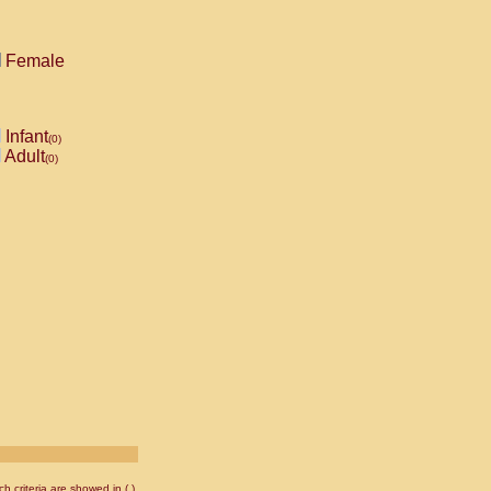
Female
Infant
(0)
Adult
(0)
 criteria are showed in ( ).