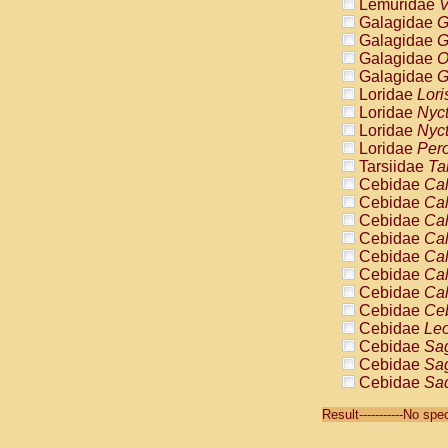
Lemuridae
V
Galagidae
G
Galagidae
G
Galagidae
O
Galagidae
G
Loridae
Lori
Loridae
Nyc
Loridae
Nyc
Loridae
Pero
Tarsiidae
Ta
Cebidae
Cal
Cebidae
Cal
Cebidae
Cal
Cebidae
Cal
Cebidae
Cal
Cebidae
Cal
Cebidae
Cal
Cebidae
Ce
Cebidae
Leo
Cebidae
Sag
Cebidae
Sag
Cebidae
Sag
Cebidae
Sag
Result-----------No sp
Cebidae
Sag
Cebidae
Sa