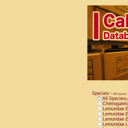
Species:
* OR search
All Species
(1
Cheirogalei
Lemuridae
E
Lemuridae
E
Lemuridae
E
Lemuridae
L