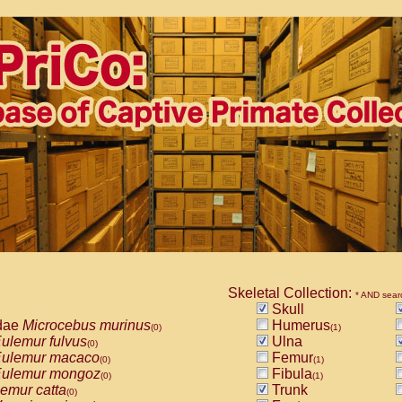
Skeletal Collection:
* AND sear
Skull
dae
Microcebus murinus
Humerus
(0)
(1)
ulemur fulvus
Ulna
(0)
ulemur macaco
Femur
(0)
(1)
ulemur mongoz
Fibula
(0)
(1)
emur catta
Trunk
(0)