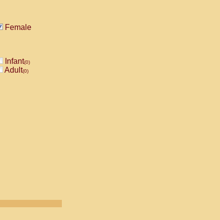
Female
Infant
(0)
Adult
(0)