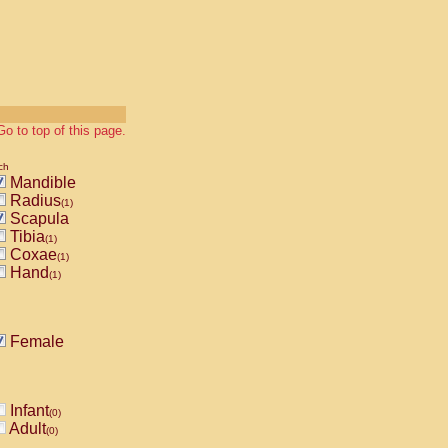
Go to top of this page.
ch
Mandible
Radius
(1)
Scapula
Tibia
(1)
Coxae
(1)
Hand
(1)
Female
Infant
(0)
Adult
(0)