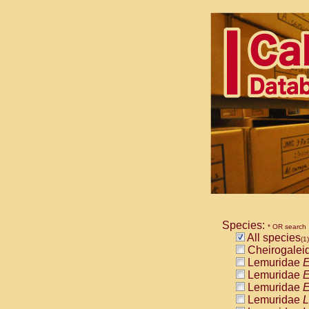
Species:
* OR search
All species
(1)
Cheirogalei
Lemuridae
E
Lemuridae
E
Lemuridae
E
Lemuridae
L