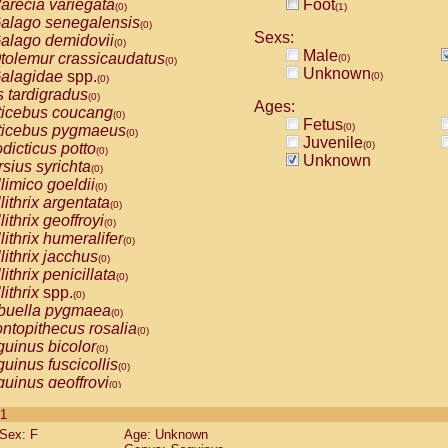
arecia variegata
Foot
(0)
(1)
alago senegalensis
(0)
Sexs:
alago demidovii
(0)
Male
tolemur crassicaudatus
(0)
(0)
Unknown
alagidae
spp.
(0)
(0)
s tardigradus
(0)
Ages:
ticebus coucang
(0)
Fetus
(0)
ticebus pygmaeus
(0)
Juvenile
(0)
dicticus potto
(0)
Unknown
rsius syrichta
(0)
limico goeldii
(0)
lithrix argentata
(0)
lithrix geoffroyi
(0)
lithrix humeralifer
(0)
lithrix jacchus
(0)
lithrix penicillata
(0)
lithrix
spp.
(0)
buella pygmaea
(0)
ntopithecus rosalia
(0)
uinus bicolor
(0)
uinus fuscicollis
(0)
uinus geoffroyi
(0)
uinus imperator
(0)
 1
uinus labiatus
(0)
Sex: F
Age: Unknown
guinus leucopus
(0)