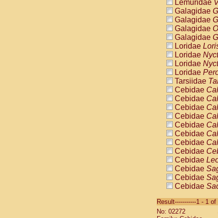
Lemuridae
V
Galagidae
G
Galagidae
G
Galagidae
O
Galagidae
G
Loridae
Lori
Loridae
Nyc
Loridae
Nyc
Loridae
Pero
Tarsiidae
Ta
Cebidae
Cal
Cebidae
Cal
Cebidae
Cal
Cebidae
Cal
Cebidae
Cal
Cebidae
Cal
Cebidae
Cal
Cebidae
Ce
Cebidae
Leo
Cebidae
Sag
Cebidae
Sag
Cebidae
Sag
Cebidae
Sag
Result-----------1 - 1 of
Cebidae
Sag
No: 02272
Cebidae
Sa