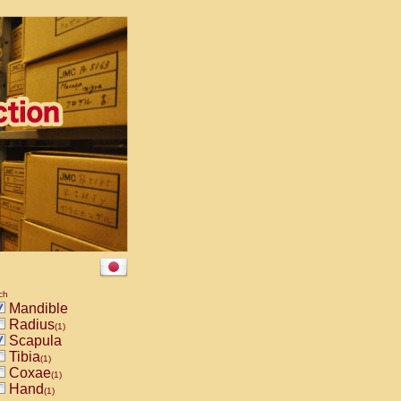
ch
Mandible
Radius
(1)
Scapula
Tibia
(1)
Coxae
(1)
Hand
(1)