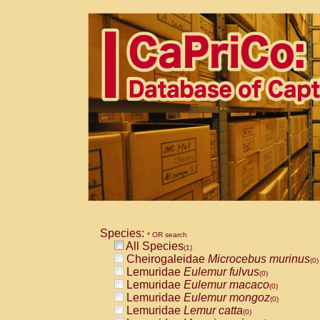
Species:
* OR search
All Species
(1)
Cheirogaleidae
Microcebus murinus
(0)
Lemuridae
Eulemur fulvus
(0)
Lemuridae
Eulemur macaco
(0)
Lemuridae
Eulemur mongoz
(0)
Lemuridae
Lemur catta
(0)