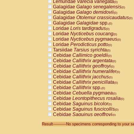
Lemuridae
Varecia variegata
(0)
Galagidae
Galago senegalensis
(0)
Galagidae
Galago demidovii
(0)
Galagidae
Otolemur crassicaudatus
(0)
Galagidae
Galagidae
spp.
(0)
Loridae
Loris tardigradus
(0)
Loridae
Nycticebus coucang
(0)
Loridae
Nycticebus pygmaeus
(0)
Loridae
Perodicticus potto
(0)
Tarsiidae
Tarsius syrichta
(0)
Cebidae
Callimico goeldii
(0)
Cebidae
Callithrix argentata
(0)
Cebidae
Callithrix geoffroyi
(0)
Cebidae
Callithrix humeralifer
(0)
Cebidae
Callithrix jacchus
(0)
Cebidae
Callithrix penicillata
(0)
Cebidae
Callithrix
spp.
(0)
Cebidae
Cebuella pygmaea
(0)
Cebidae
Leontopithecus rosalia
(0)
Cebidae
Saguinus bicolor
(0)
Cebidae
Saguinus fuscicollis
(0)
Cebidae
Saguinus geoffroyi
(0)
Cebidae
Saguinus imperator
(0)
Result-----------No specimens corresponding to your se
Cebidae
Saguinus labiatus
(0)
Cebidae
Saguinus leucopus
(0)