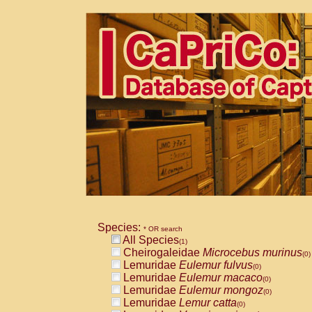
Species:
* OR search
All Species
(1)
Cheirogaleidae
Microcebus murinus
(0)
Lemuridae
Eulemur fulvus
(0)
Lemuridae
Eulemur macaco
(0)
Lemuridae
Eulemur mongoz
(0)
Lemuridae
Lemur catta
(0)