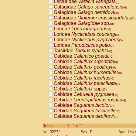
Lemuridae
Varecia variegata
(0)
Galagidae
Galago senegalensis
(0)
Galagidae
Galago demidovii
(0)
Galagidae
Otolemur crassicaudatus
(0)
Galagidae
Galagidae
spp.
(0)
Loridae
Loris tardigradus
(0)
Loridae
Nycticebus coucang
(0)
Loridae
Nycticebus pygmaeus
(0)
Loridae
Perodicticus potto
(0)
Tarsiidae
Tarsius syrichta
(0)
Cebidae
Callimico goeldii
(0)
Cebidae
Callithrix argentata
(0)
Cebidae
Callithrix geoffroyi
(0)
Cebidae
Callithrix humeralifer
(0)
Cebidae
Callithrix jacchus
(0)
Cebidae
Callithrix penicillata
(0)
Cebidae
Callithrix
spp.
(0)
Cebidae
Cebuella pygmaea
(0)
Cebidae
Leontopithecus rosalia
(0)
Cebidae
Saguinus bicolor
(0)
Cebidae
Saguinus fuscicollis
(0)
Cebidae
Saguinus geoffroyi
(0)
Cebidae
Saguinus imperator
(0)
Result-----------1 - 1 of 1
Cebidae
Saguinus labiatus
(0)
No: 02272
Sex: F
Age: Unk
Cebidae
Saguinus leucopus
(0)