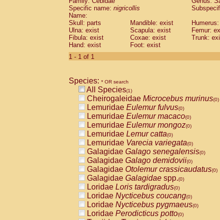
Family: Cebidae
Genus:
S
Cebidae
Saguinus midas
(0)
Specific name:
nigricollis
Subspecif
Cebidae
Saguinus mystax
(0)
Name:
Cebidae
Saguinus nigricollis
Skull: parts
Mandible: exist
(1)
Humerus: 
Cebidae
Saguinus oedipus
Ulna: exist
Scapula: exist
Femur: ex
(0)
Fibula: exist
Coxae: exist
Trunk: exi
Cebidae
Saguinus weddelli
(0)
Hand: exist
Foot: exist
Cebidae
Saguinus
spp.
(0)
Cebidae
Aotus trivirgatus
1 - 1 of 1
(0)
Cebidae
Cebus albifrons
(0)
Cebidae
Cebus apella
(0)
Species:
Cebidae
Cebus capucinus
* OR search
(0)
All Species
Cebidae
Cebus nigrivittatus
(1)
(0)
Cheirogaleidae
Microcebus murinus
Cebidae
Cebus
spp.
(0)
(0)
Lemuridae
Eulemur fulvus
Cebidae
Saimiri boliviensis
(0)
(0)
Lemuridae
Eulemur macaco
Cebidae
Saimiri sciureus
(0)
(0)
Lemuridae
Eulemur mongoz
Atelidae
Alouatta caraya
(0)
(0)
Lemuridae
Lemur catta
Atelidae
Alouatta fusca
(0)
(0)
Lemuridae
Varecia variegata
Atelidae
Alouatta seniculus
(0)
(0)
Galagidae
Galago senegalensis
Atelidae
Alouatta
spp.
(0)
(0)
Galagidae
Galago demidovii
Atelidae
Ateles belzebuth
(0)
(0)
Galagidae
Otolemur crassicaudatus
Atelidae
Ateles geoffroyi
(0)
(0)
Galagidae
Galagidae
spp.
Atelidae
Ateles paniscus
(0)
(0)
Loridae
Loris tardigradus
Atelidae
Ateles
spp.
(0)
(0)
Loridae
Nycticebus coucang
Atelidae
Lagothrix lagothricha
(0)
(0)
Loridae
Nycticebus pygmaeus
Atelidae
Lagothrix lagothricha cana
(0)
(0)
Loridae
Perodicticus potto
Pitheciidae
Cacajao calvus rubicundu
(0)