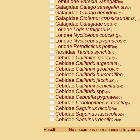
Lemuridae
Varecia variegata
(0)
Galagidae
Galago senegalensis
(0)
Galagidae
Galago demidovii
(0)
Galagidae
Otolemur crassicaudatus
(0)
Galagidae
Galagidae
spp.
(0)
Loridae
Loris tardigradus
(0)
Loridae
Nycticebus coucang
(0)
Loridae
Nycticebus pygmaeus
(0)
Loridae
Perodicticus potto
(0)
Tarsiidae
Tarsius syrichta
(0)
Cebidae
Callimico goeldii
(0)
Cebidae
Callithrix argentata
(0)
Cebidae
Callithrix geoffroyi
(0)
Cebidae
Callithrix humeralifer
(0)
Cebidae
Callithrix jacchus
(0)
Cebidae
Callithrix penicillata
(0)
Cebidae
Callithrix
spp.
(0)
Cebidae
Cebuella pygmaea
(0)
Cebidae
Leontopithecus rosalia
(0)
Cebidae
Saguinus bicolor
(0)
Cebidae
Saguinus fuscicollis
(0)
Cebidae
Saguinus geoffroyi
(0)
Cebidae
Saguinus imperator
(0)
Result-----------No specimens corresponding to your se
Cebidae
Saguinus labiatus
(0)
Cebidae
Saguinus leucopus
(0)