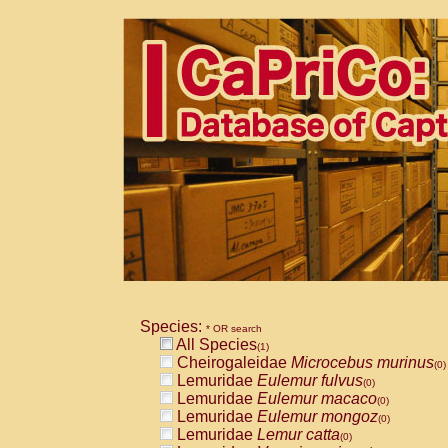
Species:
* OR search
All Species
(1)
Cheirogaleidae
Microcebus murinus
(0)
Lemuridae
Eulemur fulvus
(0)
Lemuridae
Eulemur macaco
(0)
Lemuridae
Eulemur mongoz
(0)
Lemuridae
Lemur catta
(0)