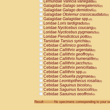
Lemuridae
Varecia variegata
(0)
Galagidae
Galago senegalensis
(0)
Galagidae
Galago demidovii
(0)
Galagidae
Otolemur crassicaudatus
(0)
Galagidae
Galagidae
spp.
(0)
Loridae
Loris tardigradus
(0)
Loridae
Nycticebus coucang
(0)
Loridae
Nycticebus pygmaeus
(0)
Loridae
Perodicticus potto
(0)
Tarsiidae
Tarsius syrichta
(0)
Cebidae
Callimico goeldii
(0)
Cebidae
Callithrix argentata
(0)
Cebidae
Callithrix geoffroyi
(0)
Cebidae
Callithrix humeralifer
(0)
Cebidae
Callithrix jacchus
(0)
Cebidae
Callithrix penicillata
(0)
Cebidae
Callithrix
spp.
(0)
Cebidae
Cebuella pygmaea
(0)
Cebidae
Leontopithecus rosalia
(0)
Cebidae
Saguinus bicolor
(0)
Cebidae
Saguinus fuscicollis
(0)
Cebidae
Saguinus geoffroyi
(0)
Cebidae
Saguinus imperator
(0)
Result-----------No specimens corresponding to your se
Cebidae
Saguinus labiatus
(0)
Cebidae
Saguinus leucopus
(0)