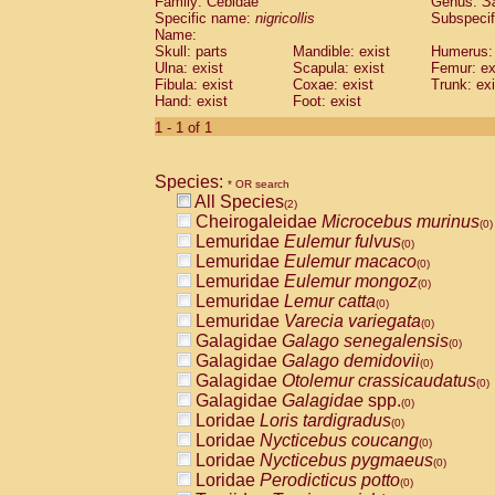
Family: Cebidae
Genus:
S
Cebidae
Saguinus midas
(0)
Specific name:
nigricollis
Subspecif
Cebidae
Saguinus mystax
(0)
Name:
Cebidae
Saguinus nigricollis
Skull: parts
Mandible: exist
(1)
Humerus: 
Cebidae
Saguinus oedipus
Ulna: exist
Scapula: exist
Femur: ex
(1)
Fibula: exist
Coxae: exist
Trunk: exi
Cebidae
Saguinus weddelli
(0)
Hand: exist
Foot: exist
Cebidae
Saguinus
spp.
(0)
Cebidae
Aotus trivirgatus
1 - 1 of 1
(0)
Cebidae
Cebus albifrons
(0)
Cebidae
Cebus apella
(0)
Species:
Cebidae
Cebus capucinus
* OR search
(0)
All Species
Cebidae
Cebus nigrivittatus
(2)
(0)
Cheirogaleidae
Microcebus murinus
Cebidae
Cebus
spp.
(0)
(0)
Lemuridae
Eulemur fulvus
Cebidae
Saimiri boliviensis
(0)
(0)
Lemuridae
Eulemur macaco
Cebidae
Saimiri sciureus
(0)
(0)
Lemuridae
Eulemur mongoz
Atelidae
Alouatta caraya
(0)
(0)
Lemuridae
Lemur catta
Atelidae
Alouatta fusca
(0)
(0)
Lemuridae
Varecia variegata
Atelidae
Alouatta seniculus
(0)
(0)
Galagidae
Galago senegalensis
Atelidae
Alouatta
spp.
(0)
(0)
Galagidae
Galago demidovii
Atelidae
Ateles belzebuth
(0)
(0)
Galagidae
Otolemur crassicaudatus
Atelidae
Ateles geoffroyi
(0)
(0)
Galagidae
Galagidae
spp.
Atelidae
Ateles paniscus
(0)
(0)
Loridae
Loris tardigradus
Atelidae
Ateles
spp.
(0)
(0)
Loridae
Nycticebus coucang
Atelidae
Lagothrix lagothricha
(0)
(0)
Loridae
Nycticebus pygmaeus
Atelidae
Lagothrix lagothricha cana
(0)
(0)
Loridae
Perodicticus potto
Pitheciidae
Cacajao calvus rubicundu
(0)