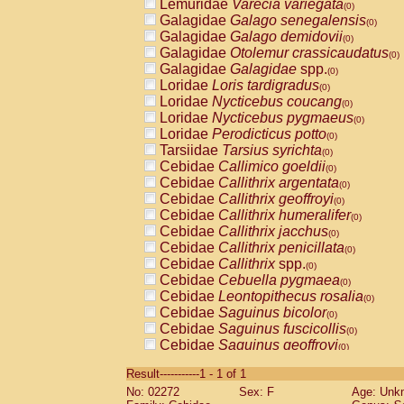
Lemuridae
Varecia variegata
(0)
Galagidae
Galago senegalensis
(0)
Galagidae
Galago demidovii
(0)
Galagidae
Otolemur crassicaudatus
(0)
Galagidae
Galagidae
spp.
(0)
Loridae
Loris tardigradus
(0)
Loridae
Nycticebus coucang
(0)
Loridae
Nycticebus pygmaeus
(0)
Loridae
Perodicticus potto
(0)
Tarsiidae
Tarsius syrichta
(0)
Cebidae
Callimico goeldii
(0)
Cebidae
Callithrix argentata
(0)
Cebidae
Callithrix geoffroyi
(0)
Cebidae
Callithrix humeralifer
(0)
Cebidae
Callithrix jacchus
(0)
Cebidae
Callithrix penicillata
(0)
Cebidae
Callithrix
spp.
(0)
Cebidae
Cebuella pygmaea
(0)
Cebidae
Leontopithecus rosalia
(0)
Cebidae
Saguinus bicolor
(0)
Cebidae
Saguinus fuscicollis
(0)
Cebidae
Saguinus geoffroyi
(0)
Cebidae
Saguinus imperator
(0)
Result-----------1 - 1 of 1
Cebidae
Saguinus labiatus
(0)
No: 02272
Sex: F
Age: Unk
Cebidae
Saguinus leucopus
(0)