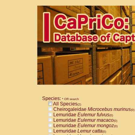
Species:
* OR search
All Species
(2)
Cheirogaleidae
Microcebus murinus
(0)
Lemuridae
Eulemur fulvus
(0)
Lemuridae
Eulemur macaco
(0)
Lemuridae
Eulemur mongoz
(0)
Lemuridae
Lemur catta
(0)