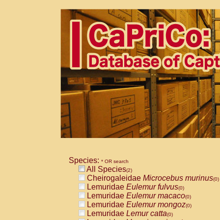
Species:
* OR search
All Species
(2)
Cheirogaleidae
Microcebus murinus
(0)
Lemuridae
Eulemur fulvus
(0)
Lemuridae
Eulemur macaco
(0)
Lemuridae
Eulemur mongoz
(0)
Lemuridae
Lemur catta
(0)