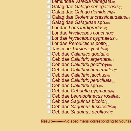
Lemuridae
Varecia variegata
(0)
Galagidae
Galago senegalensis
(0)
Galagidae
Galago demidovii
(0)
Galagidae
Otolemur crassicaudatus
(0)
Galagidae
Galagidae
spp.
(0)
Loridae
Loris tardigradus
(0)
Loridae
Nycticebus coucang
(0)
Loridae
Nycticebus pygmaeus
(0)
Loridae
Perodicticus potto
(0)
Tarsiidae
Tarsius syrichta
(0)
Cebidae
Callimico goeldii
(0)
Cebidae
Callithrix argentata
(0)
Cebidae
Callithrix geoffroyi
(0)
Cebidae
Callithrix humeralifer
(0)
Cebidae
Callithrix jacchus
(0)
Cebidae
Callithrix penicillata
(0)
Cebidae
Callithrix
spp.
(0)
Cebidae
Cebuella pygmaea
(0)
Cebidae
Leontopithecus rosalia
(0)
Cebidae
Saguinus bicolor
(0)
Cebidae
Saguinus fuscicollis
(0)
Cebidae
Saguinus geoffroyi
(0)
Cebidae
Saguinus imperator
(0)
Result-----------No specimens corresponding to your se
Cebidae
Saguinus labiatus
(0)
Cebidae
Saguinus leucopus
(0)