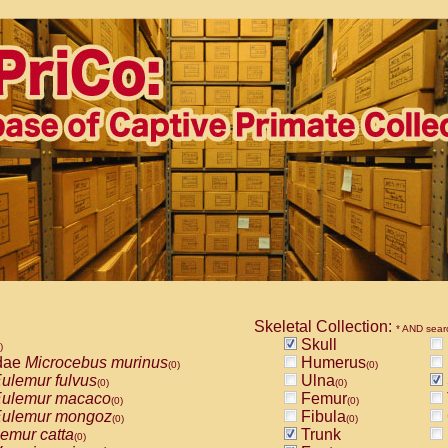
Skeletal Collection:
* AND sear
Skull
)
dae
Microcebus murinus
Humerus
(0)
(0)
ulemur fulvus
Ulna
(0)
(0)
ulemur macaco
Femur
(0)
(0)
ulemur mongoz
Fibula
(0)
(0)
emur catta
Trunk
(0)