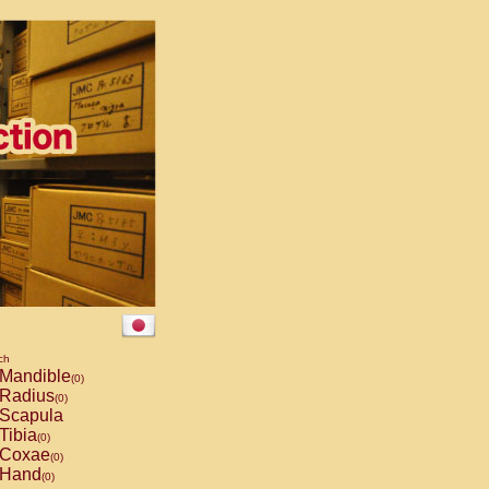
ch
Mandible
(0)
Radius
(0)
Scapula
Tibia
(0)
Coxae
(0)
Hand
(0)