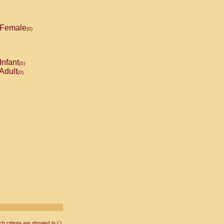
Female
(0)
Infant
(0)
Adult
(0)
 criteria are showed in ( ).