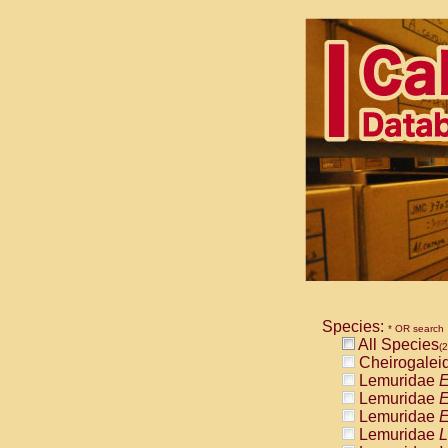
Species:
* OR search
All Species
(2
Cheirogalei
Lemuridae
E
Lemuridae
E
Lemuridae
E
Lemuridae
L