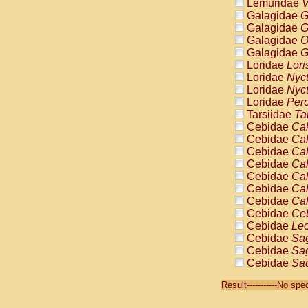
Lemuridae
V
Galagidae
G
Galagidae
G
Galagidae
O
Galagidae
G
Loridae
Lori
Loridae
Nyc
Loridae
Nyc
Loridae
Pero
Tarsiidae
Ta
Cebidae
Cal
Cebidae
Cal
Cebidae
Cal
Cebidae
Cal
Cebidae
Cal
Cebidae
Cal
Cebidae
Cal
Cebidae
Ce
Cebidae
Leo
Cebidae
Sag
Cebidae
Sag
Cebidae
Sag
Cebidae
Sag
Result-----------No sp
Cebidae
Sag
Cebidae
Sa