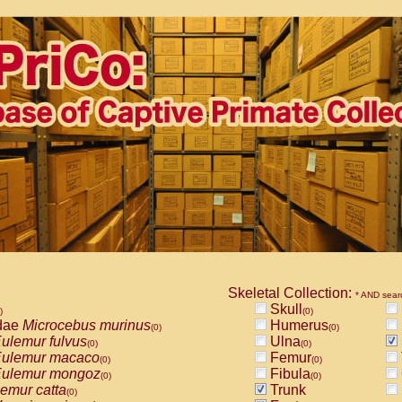
Skeletal Collection:
* AND sear
Skull
)
(0)
dae
Microcebus murinus
Humerus
(0)
(0)
ulemur fulvus
Ulna
(0)
(0)
ulemur macaco
Femur
(0)
(0)
ulemur mongoz
Fibula
(0)
(0)
emur catta
Trunk
(0)