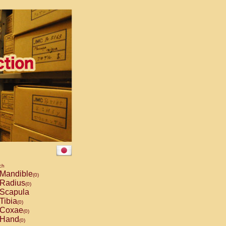
ch
Mandible
(0)
Radius
(0)
Scapula
Tibia
(0)
Coxae
(0)
Hand
(0)