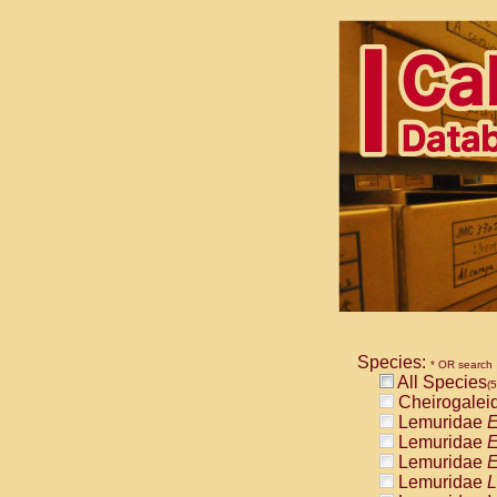
Species:
* OR search
All Species
(5
Cheirogalei
Lemuridae
E
Lemuridae
E
Lemuridae
E
Lemuridae
L