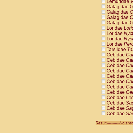
Lemuridae
V
Galagidae
G
Galagidae
G
Galagidae
O
Galagidae
G
Loridae
Lori
Loridae
Nyc
Loridae
Nyc
Loridae
Pero
Tarsiidae
Ta
Cebidae
Cal
Cebidae
Cal
Cebidae
Cal
Cebidae
Cal
Cebidae
Cal
Cebidae
Cal
Cebidae
Cal
Cebidae
Ce
Cebidae
Leo
Cebidae
Sag
Cebidae
Sag
Cebidae
Sag
Cebidae
Sag
Result-----------No sp
Cebidae
Sag
Cebidae
Sa