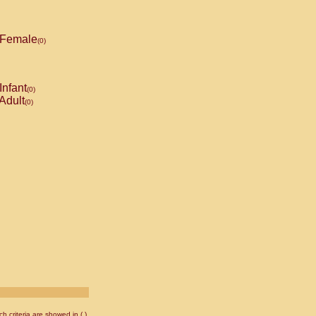
Female
(0)
Infant
(0)
Adult
(0)
 criteria are showed in ( ).