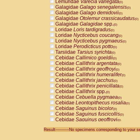
Lemuridae
Varecia variegata
(0)
Galagidae
Galago senegalensis
(0)
Galagidae
Galago demidovii
(0)
Galagidae
Otolemur crassicaudatus
(0)
Galagidae
Galagidae
spp.
(0)
Loridae
Loris tardigradus
(0)
Loridae
Nycticebus coucang
(0)
Loridae
Nycticebus pygmaeus
(0)
Loridae
Perodicticus potto
(0)
Tarsiidae
Tarsius syrichta
(0)
Cebidae
Callimico goeldii
(0)
Cebidae
Callithrix argentata
(0)
Cebidae
Callithrix geoffroyi
(0)
Cebidae
Callithrix humeralifer
(0)
Cebidae
Callithrix jacchus
(0)
Cebidae
Callithrix penicillata
(0)
Cebidae
Callithrix
spp.
(0)
Cebidae
Cebuella pygmaea
(0)
Cebidae
Leontopithecus rosalia
(0)
Cebidae
Saguinus bicolor
(0)
Cebidae
Saguinus fuscicollis
(0)
Cebidae
Saguinus geoffroyi
(0)
Cebidae
Saguinus imperator
(0)
Result-----------No specimens corresponding to your se
Cebidae
Saguinus labiatus
(0)
Cebidae
Saguinus leucopus
(0)