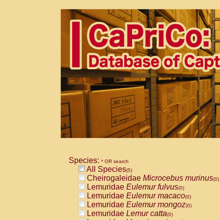
Species:
* OR search
All Species
(5)
Cheirogaleidae
Microcebus murinus
(0)
Lemuridae
Eulemur fulvus
(0)
Lemuridae
Eulemur macaco
(0)
Lemuridae
Eulemur mongoz
(0)
Lemuridae
Lemur catta
(0)