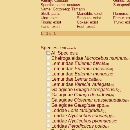
Family: Cebidae
Genus:
S
Cebidae
Saguinus midas
(0)
Specific name:
oedipus
Subspecif
Cebidae
Saguinus mystax
(0)
Name: Cotton-top Tamarin
Cebidae
Saguinus nigricollis
Skull: parts
Mandible: exist
(0)
Humerus: 
Cebidae
Saguinus oedipus
Ulna: exist
Scapula: exist
Femur: ex
(1)
Fibula: exist
Coxae: exist
Trunk: exi
Cebidae
Saguinus weddelli
(0)
Hand: exist
Foot: exist
Cebidae
Saguinus
spp.
(0)
Cebidae
Aotus trivirgatus
1 - 1 of 1
(0)
Cebidae
Cebus albifrons
(0)
Cebidae
Cebus apella
(0)
Species:
Cebidae
Cebus capucinus
* OR search
(0)
All Species
Cebidae
Cebus nigrivittatus
(1)
(0)
Cheirogaleidae
Microcebus murinus
Cebidae
Cebus
spp.
(0)
(0)
Lemuridae
Eulemur fulvus
Cebidae
Saimiri boliviensis
(0)
(0)
Lemuridae
Eulemur macaco
Cebidae
Saimiri sciureus
(0)
(0)
Lemuridae
Eulemur mongoz
Atelidae
Alouatta caraya
(0)
(0)
Lemuridae
Lemur catta
Atelidae
Alouatta fusca
(0)
(0)
Lemuridae
Varecia variegata
Atelidae
Alouatta seniculus
(0)
(0)
Galagidae
Galago senegalensis
Atelidae
Alouatta
spp.
(0)
(0)
Galagidae
Galago demidovii
Atelidae
Ateles belzebuth
(0)
(0)
Galagidae
Otolemur crassicaudatus
Atelidae
Ateles geoffroyi
(0)
(0)
Galagidae
Galagidae
spp.
Atelidae
Ateles paniscus
(0)
(0)
Loridae
Loris tardigradus
Atelidae
Ateles
spp.
(0)
(0)
Loridae
Nycticebus coucang
Atelidae
Lagothrix lagothricha
(0)
(0)
Loridae
Nycticebus pygmaeus
Atelidae
Lagothrix lagothricha cana
(0)
(0)
Loridae
Perodicticus potto
Pitheciidae
Cacajao calvus rubicundu
(0)