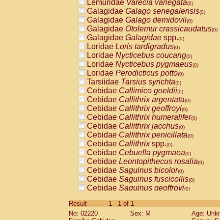
Lemuridae
Varecia variegata
(0)
Galagidae
Galago senegalensis
(0)
Galagidae
Galago demidovii
(0)
Galagidae
Otolemur crassicaudatus
(0)
Galagidae
Galagidae
spp.
(0)
Loridae
Loris tardigradus
(0)
Loridae
Nycticebus coucang
(0)
Loridae
Nycticebus pygmaeus
(0)
Loridae
Perodicticus potto
(0)
Tarsiidae
Tarsius syrichta
(0)
Cebidae
Callimico goeldii
(0)
Cebidae
Callithrix argentata
(0)
Cebidae
Callithrix geoffroyi
(0)
Cebidae
Callithrix humeralifer
(0)
Cebidae
Callithrix jacchus
(0)
Cebidae
Callithrix penicillata
(0)
Cebidae
Callithrix
spp.
(0)
Cebidae
Cebuella pygmaea
(0)
Cebidae
Leontopithecus rosalia
(0)
Cebidae
Saguinus bicolor
(0)
Cebidae
Saguinus fuscicollis
(0)
Cebidae
Saguinus geoffroyi
(0)
Cebidae
Saguinus imperator
(0)
Result-----------1 - 1 of 1
Cebidae
Saguinus labiatus
(0)
No: 02220
Sex: M
Age: Unk
Cebidae
Saguinus leucopus
(0)