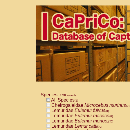
Species:
* OR search
All Species
(1)
Cheirogaleidae
Microcebus murinus
(0)
Lemuridae
Eulemur fulvus
(0)
Lemuridae
Eulemur macaco
(0)
Lemuridae
Eulemur mongoz
(0)
Lemuridae
Lemur catta
(0)