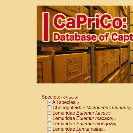
Species:
* OR search
All species
(1)
Cheirogaleidae
Microcebus murinus
(0)
Lemuridae
Eulemur fulvus
(0)
Lemuridae
Eulemur macaco
(0)
Lemuridae
Eulemur mongoz
(0)
Lemuridae
Lemur catta
(0)