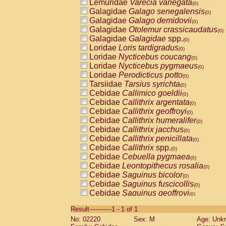
Lemuridae
Varecia variegata
(0)
Galagidae
Galago senegalensis
(0)
Galagidae
Galago demidovii
(0)
Galagidae
Otolemur crassicaudatus
(0)
Galagidae
Galagidae
spp.
(0)
Loridae
Loris tardigradus
(0)
Loridae
Nycticebus coucang
(0)
Loridae
Nycticebus pygmaeus
(0)
Loridae
Perodicticus potto
(0)
Tarsiidae
Tarsius syrichta
(0)
Cebidae
Callimico goeldii
(0)
Cebidae
Callithrix argentata
(0)
Cebidae
Callithrix geoffroyi
(0)
Cebidae
Callithrix humeralifer
(0)
Cebidae
Callithrix jacchus
(0)
Cebidae
Callithrix penicillata
(0)
Cebidae
Callithrix
spp.
(0)
Cebidae
Cebuella pygmaea
(0)
Cebidae
Leontopithecus rosalia
(0)
Cebidae
Saguinus bicolor
(0)
Cebidae
Saguinus fuscicollis
(0)
Cebidae
Saguinus geoffroyi
(0)
Cebidae
Saguinus imperator
(0)
Result-----------1 - 1 of 1
Cebidae
Saguinus labiatus
(0)
No: 02220
Sex: M
Age: Unk
Cebidae
Saguinus leucopus
(0)