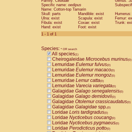
Family: Cebidae
Genus:
S
Cebidae
Saguinus midas
(0)
Specific name:
oedipus
Subspecif
Cebidae
Saguinus mystax
(0)
Name: Cotton-top Tamarin
Cebidae
Saguinus nigricollis
Skull: parts
Mandible: exist
(0)
Humerus: 
Cebidae
Saguinus oedipus
Ulna: exist
Scapula: exist
Femur: ex
(1)
Fibula: exist
Coxae: exist
Trunk: exi
Cebidae
Saguinus weddelli
(0)
Hand: exist
Foot: exist
Cebidae
Saguinus
spp.
(0)
Cebidae
Aotus trivirgatus
1 - 1 of 1
(0)
Cebidae
Cebus albifrons
(0)
Cebidae
Cebus apella
(0)
Species:
Cebidae
Cebus capucinus
* OR search
(0)
All species
Cebidae
Cebus nigrivittatus
(1)
(0)
Cheirogaleidae
Microcebus murinus
Cebidae
Cebus
spp.
(0)
(0)
Lemuridae
Eulemur fulvus
Cebidae
Saimiri boliviensis
(0)
(0)
Lemuridae
Eulemur macaco
Cebidae
Saimiri sciureus
(0)
(0)
Lemuridae
Eulemur mongoz
Atelidae
Alouatta caraya
(0)
(0)
Lemuridae
Lemur catta
Atelidae
Alouatta fusca
(0)
(0)
Lemuridae
Varecia variegata
Atelidae
Alouatta seniculus
(0)
(0)
Galagidae
Galago senegalensis
Atelidae
Alouatta
spp.
(0)
(0)
Galagidae
Galago demidovii
Atelidae
Ateles belzebuth
(0)
(0)
Galagidae
Otolemur crassicaudatus
Atelidae
Ateles geoffroyi
(0)
(0)
Galagidae
Galagidae
spp.
Atelidae
Ateles paniscus
(0)
(0)
Loridae
Loris tardigradus
Atelidae
Ateles
spp.
(0)
(0)
Loridae
Nycticebus coucang
Atelidae
Lagothrix lagothricha
(0)
(0)
Loridae
Nycticebus pygmaeus
Atelidae
Lagothrix lagothricha cana
(0)
(0)
Loridae
Perodicticus potto
Pitheciidae
Cacajao calvus rubicundu
(0)