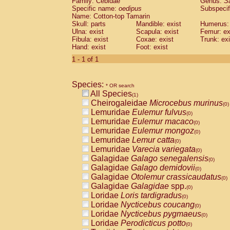
Family: Cebidae
Genus:
S
Cebidae
Saguinus midas
(0)
Specific name:
oedipus
Subspecif
Cebidae
Saguinus mystax
(0)
Name: Cotton-top Tamarin
Cebidae
Saguinus nigricollis
Skull: parts
Mandible: exist
(0)
Humerus: 
Cebidae
Saguinus oedipus
Ulna: exist
Scapula: exist
Femur: ex
(1)
Fibula: exist
Coxae: exist
Trunk: exi
Cebidae
Saguinus weddelli
(0)
Hand: exist
Foot: exist
Cebidae
Saguinus
spp.
(0)
Cebidae
Aotus trivirgatus
1 - 1 of 1
(0)
Cebidae
Cebus albifrons
(0)
Cebidae
Cebus apella
(0)
Species:
Cebidae
Cebus capucinus
* OR search
(0)
All Species
Cebidae
Cebus nigrivittatus
(1)
(0)
Cheirogaleidae
Microcebus murinus
Cebidae
Cebus
spp.
(0)
(0)
Lemuridae
Eulemur fulvus
Cebidae
Saimiri boliviensis
(0)
(0)
Lemuridae
Eulemur macaco
Cebidae
Saimiri sciureus
(0)
(0)
Lemuridae
Eulemur mongoz
Atelidae
Alouatta caraya
(0)
(0)
Lemuridae
Lemur catta
Atelidae
Alouatta fusca
(0)
(0)
Lemuridae
Varecia variegata
Atelidae
Alouatta seniculus
(0)
(0)
Galagidae
Galago senegalensis
Atelidae
Alouatta
spp.
(0)
(0)
Galagidae
Galago demidovii
Atelidae
Ateles belzebuth
(0)
(0)
Galagidae
Otolemur crassicaudatus
Atelidae
Ateles geoffroyi
(0)
(0)
Galagidae
Galagidae
spp.
Atelidae
Ateles paniscus
(0)
(0)
Loridae
Loris tardigradus
Atelidae
Ateles
spp.
(0)
(0)
Loridae
Nycticebus coucang
Atelidae
Lagothrix lagothricha
(0)
(0)
Loridae
Nycticebus pygmaeus
Atelidae
Lagothrix lagothricha cana
(0)
(0)
Loridae
Perodicticus potto
Pitheciidae
Cacajao calvus rubicundu
(0)