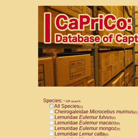
Species:
* OR search
All Species
(1)
Cheirogaleidae
Microcebus murinus
(0)
Lemuridae
Eulemur fulvus
(0)
Lemuridae
Eulemur macaco
(0)
Lemuridae
Eulemur mongoz
(0)
Lemuridae
Lemur catta
(0)