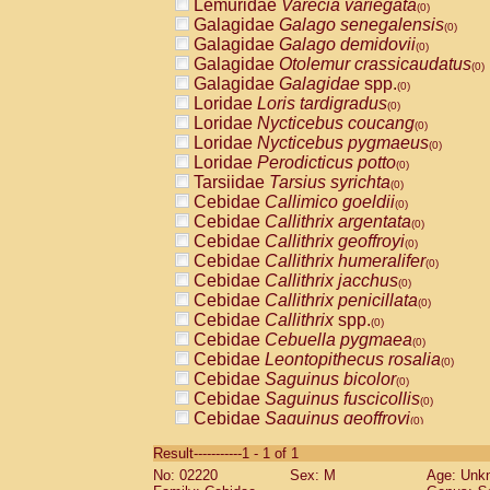
Lemuridae
Varecia variegata
(0)
Galagidae
Galago senegalensis
(0)
Galagidae
Galago demidovii
(0)
Galagidae
Otolemur crassicaudatus
(0)
Galagidae
Galagidae
spp.
(0)
Loridae
Loris tardigradus
(0)
Loridae
Nycticebus coucang
(0)
Loridae
Nycticebus pygmaeus
(0)
Loridae
Perodicticus potto
(0)
Tarsiidae
Tarsius syrichta
(0)
Cebidae
Callimico goeldii
(0)
Cebidae
Callithrix argentata
(0)
Cebidae
Callithrix geoffroyi
(0)
Cebidae
Callithrix humeralifer
(0)
Cebidae
Callithrix jacchus
(0)
Cebidae
Callithrix penicillata
(0)
Cebidae
Callithrix
spp.
(0)
Cebidae
Cebuella pygmaea
(0)
Cebidae
Leontopithecus rosalia
(0)
Cebidae
Saguinus bicolor
(0)
Cebidae
Saguinus fuscicollis
(0)
Cebidae
Saguinus geoffroyi
(0)
Cebidae
Saguinus imperator
(0)
Result-----------1 - 1 of 1
Cebidae
Saguinus labiatus
(0)
No: 02220
Sex: M
Age: Unk
Cebidae
Saguinus leucopus
(0)