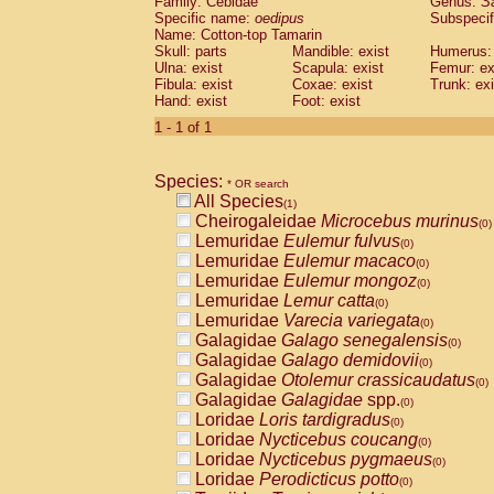
Family: Cebidae
Genus:
S
Cebidae
Saguinus midas
(0)
Specific name:
oedipus
Subspecif
Cebidae
Saguinus mystax
(0)
Name: Cotton-top Tamarin
Cebidae
Saguinus nigricollis
Skull: parts
Mandible: exist
(0)
Humerus: 
Cebidae
Saguinus oedipus
Ulna: exist
Scapula: exist
Femur: ex
(1)
Fibula: exist
Coxae: exist
Trunk: exi
Cebidae
Saguinus weddelli
(0)
Hand: exist
Foot: exist
Cebidae
Saguinus
spp.
(0)
Cebidae
Aotus trivirgatus
1 - 1 of 1
(0)
Cebidae
Cebus albifrons
(0)
Cebidae
Cebus apella
(0)
Species:
Cebidae
Cebus capucinus
* OR search
(0)
All Species
Cebidae
Cebus nigrivittatus
(1)
(0)
Cheirogaleidae
Microcebus murinus
Cebidae
Cebus
spp.
(0)
(0)
Lemuridae
Eulemur fulvus
Cebidae
Saimiri boliviensis
(0)
(0)
Lemuridae
Eulemur macaco
Cebidae
Saimiri sciureus
(0)
(0)
Lemuridae
Eulemur mongoz
Atelidae
Alouatta caraya
(0)
(0)
Lemuridae
Lemur catta
Atelidae
Alouatta fusca
(0)
(0)
Lemuridae
Varecia variegata
Atelidae
Alouatta seniculus
(0)
(0)
Galagidae
Galago senegalensis
Atelidae
Alouatta
spp.
(0)
(0)
Galagidae
Galago demidovii
Atelidae
Ateles belzebuth
(0)
(0)
Galagidae
Otolemur crassicaudatus
Atelidae
Ateles geoffroyi
(0)
(0)
Galagidae
Galagidae
spp.
Atelidae
Ateles paniscus
(0)
(0)
Loridae
Loris tardigradus
Atelidae
Ateles
spp.
(0)
(0)
Loridae
Nycticebus coucang
Atelidae
Lagothrix lagothricha
(0)
(0)
Loridae
Nycticebus pygmaeus
Atelidae
Lagothrix lagothricha cana
(0)
(0)
Loridae
Perodicticus potto
Pitheciidae
Cacajao calvus rubicundu
(0)