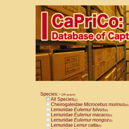
Species:
* OR search
All Species
(1)
Cheirogaleidae
Microcebus murinus
(0)
Lemuridae
Eulemur fulvus
(0)
Lemuridae
Eulemur macaco
(0)
Lemuridae
Eulemur mongoz
(0)
Lemuridae
Lemur catta
(0)