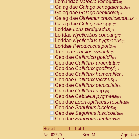
Lemuridae
Varecia variegata
(0)
Galagidae
Galago senegalensis
(0)
Galagidae
Galago demidovii
(0)
Galagidae
Otolemur crassicaudatus
(0)
Galagidae
Galagidae
spp.
(0)
Loridae
Loris tardigradus
(0)
Loridae
Nycticebus coucang
(0)
Loridae
Nycticebus pygmaeus
(0)
Loridae
Perodicticus potto
(0)
Tarsiidae
Tarsius syrichta
(0)
Cebidae
Callimico goeldii
(0)
Cebidae
Callithrix argentata
(0)
Cebidae
Callithrix geoffroyi
(0)
Cebidae
Callithrix humeralifer
(0)
Cebidae
Callithrix jacchus
(0)
Cebidae
Callithrix penicillata
(0)
Cebidae
Callithrix
spp.
(0)
Cebidae
Cebuella pygmaea
(0)
Cebidae
Leontopithecus rosalia
(0)
Cebidae
Saguinus bicolor
(0)
Cebidae
Saguinus fuscicollis
(0)
Cebidae
Saguinus geoffroyi
(0)
Cebidae
Saguinus imperator
(0)
Result-----------1 - 1 of 1
Cebidae
Saguinus labiatus
(0)
No: 02220
Sex: M
Age: Unk
Cebidae
Saguinus leucopus
(0)