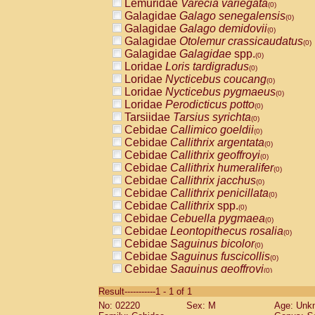
Lemuridae
Varecia variegata
(0)
Galagidae
Galago senegalensis
(0)
Galagidae
Galago demidovii
(0)
Galagidae
Otolemur crassicaudatus
(0)
Galagidae
Galagidae
spp.
(0)
Loridae
Loris tardigradus
(0)
Loridae
Nycticebus coucang
(0)
Loridae
Nycticebus pygmaeus
(0)
Loridae
Perodicticus potto
(0)
Tarsiidae
Tarsius syrichta
(0)
Cebidae
Callimico goeldii
(0)
Cebidae
Callithrix argentata
(0)
Cebidae
Callithrix geoffroyi
(0)
Cebidae
Callithrix humeralifer
(0)
Cebidae
Callithrix jacchus
(0)
Cebidae
Callithrix penicillata
(0)
Cebidae
Callithrix
spp.
(0)
Cebidae
Cebuella pygmaea
(0)
Cebidae
Leontopithecus rosalia
(0)
Cebidae
Saguinus bicolor
(0)
Cebidae
Saguinus fuscicollis
(0)
Cebidae
Saguinus geoffroyi
(0)
Cebidae
Saguinus imperator
(0)
Result-----------1 - 1 of 1
Cebidae
Saguinus labiatus
(0)
No: 02220
Sex: M
Age: Unk
Cebidae
Saguinus leucopus
(0)