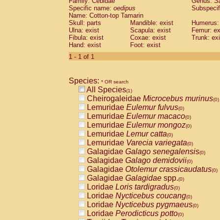
Family: Cebidae
Genus:
S
Cebidae
Saguinus midas
(0)
Specific name:
oedipus
Subspecif
Cebidae
Saguinus mystax
(0)
Name: Cotton-top Tamarin
Cebidae
Saguinus nigricollis
Skull: parts
Mandible: exist
(0)
Humerus: 
Cebidae
Saguinus oedipus
Ulna: exist
Scapula: exist
Femur: ex
(1)
Fibula: exist
Coxae: exist
Trunk: exi
Cebidae
Saguinus weddelli
(0)
Hand: exist
Foot: exist
Cebidae
Saguinus
spp.
(0)
Cebidae
Aotus trivirgatus
1 - 1 of 1
(0)
Cebidae
Cebus albifrons
(0)
Cebidae
Cebus apella
(0)
Species:
Cebidae
Cebus capucinus
* OR search
(0)
All Species
Cebidae
Cebus nigrivittatus
(1)
(0)
Cheirogaleidae
Microcebus murinus
Cebidae
Cebus
spp.
(0)
(0)
Lemuridae
Eulemur fulvus
Cebidae
Saimiri boliviensis
(0)
(0)
Lemuridae
Eulemur macaco
Cebidae
Saimiri sciureus
(0)
(0)
Lemuridae
Eulemur mongoz
Atelidae
Alouatta caraya
(0)
(0)
Lemuridae
Lemur catta
Atelidae
Alouatta fusca
(0)
(0)
Lemuridae
Varecia variegata
Atelidae
Alouatta seniculus
(0)
(0)
Galagidae
Galago senegalensis
Atelidae
Alouatta
spp.
(0)
(0)
Galagidae
Galago demidovii
Atelidae
Ateles belzebuth
(0)
(0)
Galagidae
Otolemur crassicaudatus
Atelidae
Ateles geoffroyi
(0)
(0)
Galagidae
Galagidae
spp.
Atelidae
Ateles paniscus
(0)
(0)
Loridae
Loris tardigradus
Atelidae
Ateles
spp.
(0)
(0)
Loridae
Nycticebus coucang
Atelidae
Lagothrix lagothricha
(0)
(0)
Loridae
Nycticebus pygmaeus
Atelidae
Lagothrix lagothricha cana
(0)
(0)
Loridae
Perodicticus potto
Pitheciidae
Cacajao calvus rubicundu
(0)