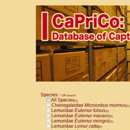
Species:
* OR search
All Species
(1)
Cheirogaleidae
Microcebus murinus
(0)
Lemuridae
Eulemur fulvus
(0)
Lemuridae
Eulemur macaco
(0)
Lemuridae
Eulemur mongoz
(0)
Lemuridae
Lemur catta
(0)