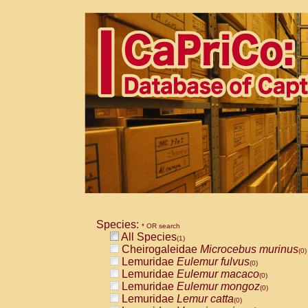
Species:
* OR search
All Species
(1)
Cheirogaleidae
Microcebus murinus
(0)
Lemuridae
Eulemur fulvus
(0)
Lemuridae
Eulemur macaco
(0)
Lemuridae
Eulemur mongoz
(0)
Lemuridae
Lemur catta
(0)