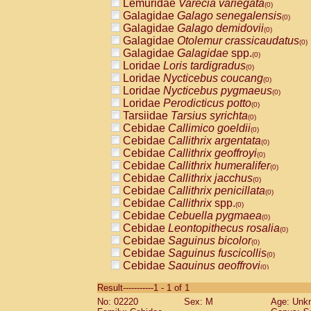
Lemuridae
Varecia variegata
(0)
Galagidae
Galago senegalensis
(0)
Galagidae
Galago demidovii
(0)
Galagidae
Otolemur crassicaudatus
(0)
Galagidae
Galagidae
spp.
(0)
Loridae
Loris tardigradus
(0)
Loridae
Nycticebus coucang
(0)
Loridae
Nycticebus pygmaeus
(0)
Loridae
Perodicticus potto
(0)
Tarsiidae
Tarsius syrichta
(0)
Cebidae
Callimico goeldii
(0)
Cebidae
Callithrix argentata
(0)
Cebidae
Callithrix geoffroyi
(0)
Cebidae
Callithrix humeralifer
(0)
Cebidae
Callithrix jacchus
(0)
Cebidae
Callithrix penicillata
(0)
Cebidae
Callithrix
spp.
(0)
Cebidae
Cebuella pygmaea
(0)
Cebidae
Leontopithecus rosalia
(0)
Cebidae
Saguinus bicolor
(0)
Cebidae
Saguinus fuscicollis
(0)
Cebidae
Saguinus geoffroyi
(0)
Cebidae
Saguinus imperator
(0)
Result-----------1 - 1 of 1
Cebidae
Saguinus labiatus
(0)
No: 02220
Sex: M
Age: Unk
Cebidae
Saguinus leucopus
(0)