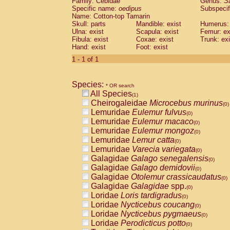
Family: Cebidae
Genus:
S
Cebidae
Saguinus midas
(0)
Specific name:
oedipus
Subspecif
Cebidae
Saguinus mystax
(0)
Name: Cotton-top Tamarin
Cebidae
Saguinus nigricollis
Skull: parts
Mandible: exist
(0)
Humerus: 
Cebidae
Saguinus oedipus
Ulna: exist
Scapula: exist
Femur: ex
(1)
Fibula: exist
Coxae: exist
Trunk: exi
Cebidae
Saguinus weddelli
(0)
Hand: exist
Foot: exist
Cebidae
Saguinus
spp.
(0)
Cebidae
Aotus trivirgatus
1 - 1 of 1
(0)
Cebidae
Cebus albifrons
(0)
Cebidae
Cebus apella
(0)
Species:
Cebidae
Cebus capucinus
* OR search
(0)
All Species
Cebidae
Cebus nigrivittatus
(1)
(0)
Cheirogaleidae
Microcebus murinus
Cebidae
Cebus
spp.
(0)
(0)
Lemuridae
Eulemur fulvus
Cebidae
Saimiri boliviensis
(0)
(0)
Lemuridae
Eulemur macaco
Cebidae
Saimiri sciureus
(0)
(0)
Lemuridae
Eulemur mongoz
Atelidae
Alouatta caraya
(0)
(0)
Lemuridae
Lemur catta
Atelidae
Alouatta fusca
(0)
(0)
Lemuridae
Varecia variegata
Atelidae
Alouatta seniculus
(0)
(0)
Galagidae
Galago senegalensis
Atelidae
Alouatta
spp.
(0)
(0)
Galagidae
Galago demidovii
Atelidae
Ateles belzebuth
(0)
(0)
Galagidae
Otolemur crassicaudatus
Atelidae
Ateles geoffroyi
(0)
(0)
Galagidae
Galagidae
spp.
Atelidae
Ateles paniscus
(0)
(0)
Loridae
Loris tardigradus
Atelidae
Ateles
spp.
(0)
(0)
Loridae
Nycticebus coucang
Atelidae
Lagothrix lagothricha
(0)
(0)
Loridae
Nycticebus pygmaeus
Atelidae
Lagothrix lagothricha cana
(0)
(0)
Loridae
Perodicticus potto
Pitheciidae
Cacajao calvus rubicundu
(0)