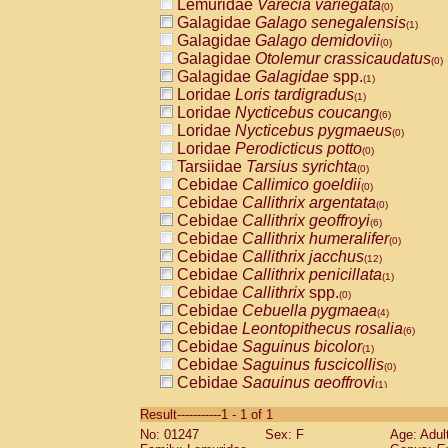
Lemuridae
Varecia variegata
(0)
Galagidae
Galago senegalensis
(1)
Galagidae
Galago demidovii
(0)
Galagidae
Otolemur crassicaudatus
(0)
Galagidae
Galagidae
spp.
(1)
Loridae
Loris tardigradus
(1)
Loridae
Nycticebus coucang
(6)
Loridae
Nycticebus pygmaeus
(0)
Loridae
Perodicticus potto
(0)
Tarsiidae
Tarsius syrichta
(0)
Cebidae
Callimico goeldii
(0)
Cebidae
Callithrix argentata
(0)
Cebidae
Callithrix geoffroyi
(6)
Cebidae
Callithrix humeralifer
(0)
Cebidae
Callithrix jacchus
(12)
Cebidae
Callithrix penicillata
(1)
Cebidae
Callithrix
spp.
(0)
Cebidae
Cebuella pygmaea
(4)
Cebidae
Leontopithecus rosalia
(6)
Cebidae
Saguinus bicolor
(1)
Cebidae
Saguinus fuscicollis
(0)
Cebidae
Saguinus geoffroyi
(1)
Cebidae
Saguinus imperator
(0)
Result-----------1 - 1 of 1
Cebidae
Saguinus labiatus
(0)
No: 01247
Sex: F
Age: Adul
Cebidae
Saguinus leucopus
(2)