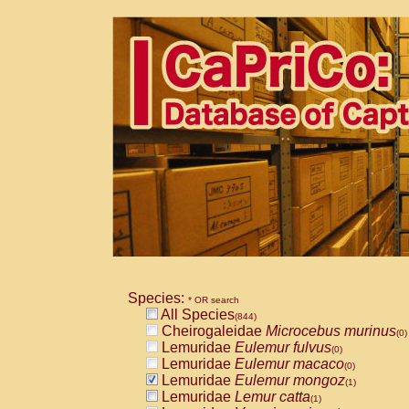
Species:
* OR search
All Species
(844)
Cheirogaleidae
Microcebus murinus
(0)
Lemuridae
Eulemur fulvus
(0)
Lemuridae
Eulemur macaco
(0)
Lemuridae
Eulemur mongoz
(1)
Lemuridae
Lemur catta
(1)