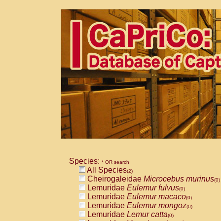
Species:
* OR search
All Species
(2)
Cheirogaleidae
Microcebus murinus
(0)
Lemuridae
Eulemur fulvus
(0)
Lemuridae
Eulemur macaco
(0)
Lemuridae
Eulemur mongoz
(0)
Lemuridae
Lemur catta
(0)