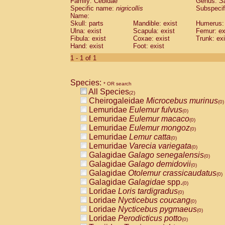
Family: Cebidae
Genus:
S
Cebidae
Saguinus midas
(0)
Specific name:
nigricollis
Subspecif
Cebidae
Saguinus mystax
(0)
Name:
Cebidae
Saguinus nigricollis
Skull: parts
Mandible: exist
(1)
Humerus: 
Cebidae
Saguinus oedipus
Ulna: exist
Scapula: exist
Femur: ex
(1)
Fibula: exist
Coxae: exist
Trunk: exi
Cebidae
Saguinus weddelli
(0)
Hand: exist
Foot: exist
Cebidae
Saguinus
spp.
(0)
Cebidae
Aotus trivirgatus
1 - 1 of 1
(0)
Cebidae
Cebus albifrons
(0)
Cebidae
Cebus apella
(0)
Species:
Cebidae
Cebus capucinus
* OR search
(0)
All Species
Cebidae
Cebus nigrivittatus
(2)
(0)
Cheirogaleidae
Microcebus murinus
Cebidae
Cebus
spp.
(0)
(0)
Lemuridae
Eulemur fulvus
Cebidae
Saimiri boliviensis
(0)
(0)
Lemuridae
Eulemur macaco
Cebidae
Saimiri sciureus
(0)
(0)
Lemuridae
Eulemur mongoz
Atelidae
Alouatta caraya
(0)
(0)
Lemuridae
Lemur catta
Atelidae
Alouatta fusca
(0)
(0)
Lemuridae
Varecia variegata
Atelidae
Alouatta seniculus
(0)
(0)
Galagidae
Galago senegalensis
Atelidae
Alouatta
spp.
(0)
(0)
Galagidae
Galago demidovii
Atelidae
Ateles belzebuth
(0)
(0)
Galagidae
Otolemur crassicaudatus
Atelidae
Ateles geoffroyi
(0)
(0)
Galagidae
Galagidae
spp.
Atelidae
Ateles paniscus
(0)
(0)
Loridae
Loris tardigradus
Atelidae
Ateles
spp.
(0)
(0)
Loridae
Nycticebus coucang
Atelidae
Lagothrix lagothricha
(0)
(0)
Loridae
Nycticebus pygmaeus
Atelidae
Lagothrix lagothricha cana
(0)
(0)
Loridae
Perodicticus potto
Pitheciidae
Cacajao calvus rubicundu
(0)