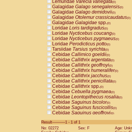
Lemuridae
Varecia variegata
(0)
Galagidae
Galago senegalensis
(0)
Galagidae
Galago demidovii
(0)
Galagidae
Otolemur crassicaudatus
(0)
Galagidae
Galagidae
spp.
(0)
Loridae
Loris tardigradus
(0)
Loridae
Nycticebus coucang
(0)
Loridae
Nycticebus pygmaeus
(0)
Loridae
Perodicticus potto
(0)
Tarsiidae
Tarsius syrichta
(0)
Cebidae
Callimico goeldii
(0)
Cebidae
Callithrix argentata
(0)
Cebidae
Callithrix geoffroyi
(0)
Cebidae
Callithrix humeralifer
(0)
Cebidae
Callithrix jacchus
(0)
Cebidae
Callithrix penicillata
(0)
Cebidae
Callithrix
spp.
(0)
Cebidae
Cebuella pygmaea
(0)
Cebidae
Leontopithecus rosalia
(0)
Cebidae
Saguinus bicolor
(0)
Cebidae
Saguinus fuscicollis
(0)
Cebidae
Saguinus geoffroyi
(0)
Cebidae
Saguinus imperator
(0)
Result-----------1 - 1 of 1
Cebidae
Saguinus labiatus
(0)
No: 02272
Sex: F
Age: Unk
Cebidae
Saguinus leucopus
(0)