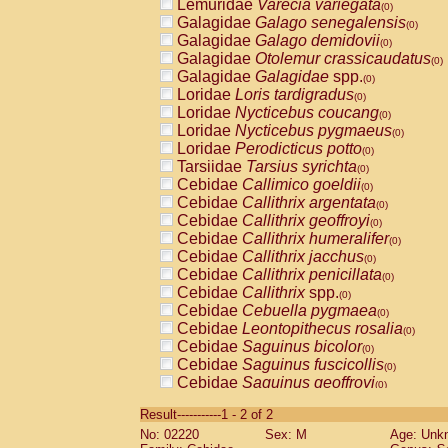
Lemuridae
Varecia variegata
(0)
Galagidae
Galago senegalensis
(0)
Galagidae
Galago demidovii
(0)
Galagidae
Otolemur crassicaudatus
(0)
Galagidae
Galagidae
spp.
(0)
Loridae
Loris tardigradus
(0)
Loridae
Nycticebus coucang
(0)
Loridae
Nycticebus pygmaeus
(0)
Loridae
Perodicticus potto
(0)
Tarsiidae
Tarsius syrichta
(0)
Cebidae
Callimico goeldii
(0)
Cebidae
Callithrix argentata
(0)
Cebidae
Callithrix geoffroyi
(0)
Cebidae
Callithrix humeralifer
(0)
Cebidae
Callithrix jacchus
(0)
Cebidae
Callithrix penicillata
(0)
Cebidae
Callithrix
spp.
(0)
Cebidae
Cebuella pygmaea
(0)
Cebidae
Leontopithecus rosalia
(0)
Cebidae
Saguinus bicolor
(0)
Cebidae
Saguinus fuscicollis
(0)
Cebidae
Saguinus geoffroyi
(0)
Cebidae
Saguinus imperator
(0)
Result-----------1 - 2 of 2
Cebidae
Saguinus labiatus
(0)
No: 02220
Sex: M
Age: Unk
Cebidae
Saguinus leucopus
(0)