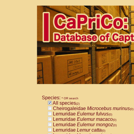
Species:
* OR search
All species
(2)
Cheirogaleidae
Microcebus murinus
(0)
Lemuridae
Eulemur fulvus
(0)
Lemuridae
Eulemur macaco
(0)
Lemuridae
Eulemur mongoz
(0)
Lemuridae
Lemur catta
(0)