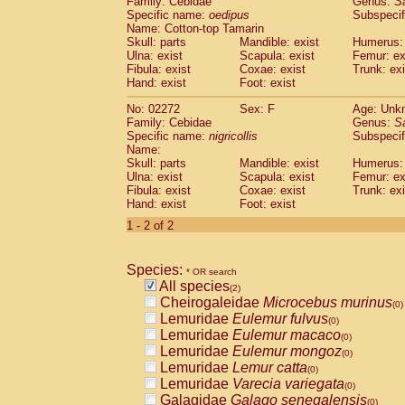
Family: Cebidae
Genus:
S
Cebidae
Saguinus midas
(0)
Specific name:
oedipus
Subspecif
Cebidae
Saguinus mystax
(0)
Name: Cotton-top Tamarin
Cebidae
Saguinus nigricollis
Skull: parts
Mandible: exist
(1)
Humerus: 
Cebidae
Saguinus oedipus
Ulna: exist
Scapula: exist
Femur: ex
(1)
Fibula: exist
Coxae: exist
Trunk: exi
Cebidae
Saguinus weddelli
(0)
Hand: exist
Foot: exist
Cebidae
Saguinus
spp.
(0)
Cebidae
Aotus trivirgatus
(0)
No: 02272
Sex: F
Age: Unk
Cebidae
Cebus albifrons
Family: Cebidae
Genus:
S
(0)
Cebidae
Cebus apella
Specific name:
nigricollis
Subspecif
(0)
Name:
Cebidae
Cebus capucinus
(0)
Skull: parts
Mandible: exist
Humerus: 
Cebidae
Cebus nigrivittatus
(0)
Ulna: exist
Scapula: exist
Femur: ex
Cebidae
Cebus
spp.
(0)
Fibula: exist
Coxae: exist
Trunk: exi
Cebidae
Saimiri boliviensis
Hand: exist
Foot: exist
(0)
Cebidae
Saimiri sciureus
(0)
1 - 2 of 2
Atelidae
Alouatta caraya
(0)
Atelidae
Alouatta fusca
(0)
Atelidae
Alouatta seniculus
Species:
(0)
* OR search
Atelidae
Alouatta
spp.
All species
(0)
(2)
Atelidae
Ateles belzebuth
Cheirogaleidae
Microcebus murinus
(0)
(0)
Atelidae
Ateles geoffroyi
Lemuridae
Eulemur fulvus
(0)
(0)
Atelidae
Ateles paniscus
Lemuridae
Eulemur macaco
(0)
(0)
Atelidae
Ateles
spp.
Lemuridae
Eulemur mongoz
(0)
(0)
Atelidae
Lagothrix lagothricha
Lemuridae
Lemur catta
(0)
(0)
Atelidae
Lagothrix lagothricha cana
Lemuridae
Varecia variegata
(0)
(0)
Pitheciidae
Cacajao calvus rubicundu
Galagidae
Galago senegalensis
(0)