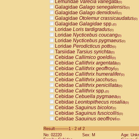
Lemuridae
Varecia variegata
(0)
Galagidae
Galago senegalensis
(0)
Galagidae
Galago demidovii
(0)
Galagidae
Otolemur crassicaudatus
(0)
Galagidae
Galagidae
spp.
(0)
Loridae
Loris tardigradus
(0)
Loridae
Nycticebus coucang
(0)
Loridae
Nycticebus pygmaeus
(0)
Loridae
Perodicticus potto
(0)
Tarsiidae
Tarsius syrichta
(0)
Cebidae
Callimico goeldii
(0)
Cebidae
Callithrix argentata
(0)
Cebidae
Callithrix geoffroyi
(0)
Cebidae
Callithrix humeralifer
(0)
Cebidae
Callithrix jacchus
(0)
Cebidae
Callithrix penicillata
(0)
Cebidae
Callithrix
spp.
(0)
Cebidae
Cebuella pygmaea
(0)
Cebidae
Leontopithecus rosalia
(0)
Cebidae
Saguinus bicolor
(0)
Cebidae
Saguinus fuscicollis
(0)
Cebidae
Saguinus geoffroyi
(0)
Cebidae
Saguinus imperator
(0)
Result-----------1 - 2 of 2
Cebidae
Saguinus labiatus
(0)
No: 02220
Sex: M
Age: Unk
Cebidae
Saguinus leucopus
(0)