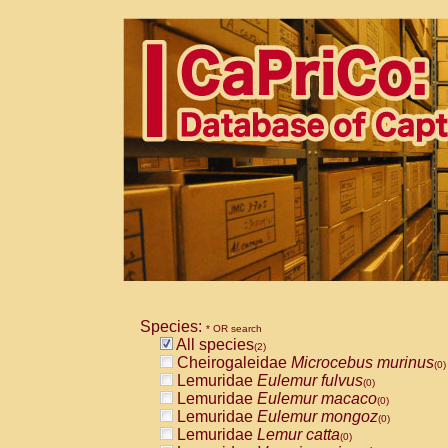
Species:
* OR search
All species
(2)
Cheirogaleidae
Microcebus murinus
(0)
Lemuridae
Eulemur fulvus
(0)
Lemuridae
Eulemur macaco
(0)
Lemuridae
Eulemur mongoz
(0)
Lemuridae
Lemur catta
(0)