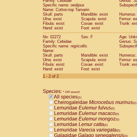
Family: Cebidae
Genus:
S
Cebidae
Saguinus midas
(0)
Specific name:
oedipus
Subspecif
Cebidae
Saguinus mystax
(0)
Name: Cotton-top Tamarin
Cebidae
Saguinus nigricollis
Skull: parts
Mandible: exist
(1)
Humerus: 
Cebidae
Saguinus oedipus
Ulna: exist
Scapula: exist
Femur: ex
(1)
Fibula: exist
Coxae: exist
Trunk: exi
Cebidae
Saguinus weddelli
(0)
Hand: exist
Foot: exist
Cebidae
Saguinus
spp.
(0)
Cebidae
Aotus trivirgatus
(0)
No: 02272
Sex: F
Age: Unk
Cebidae
Cebus albifrons
Family: Cebidae
Genus:
S
(0)
Cebidae
Cebus apella
Specific name:
nigricollis
Subspecif
(0)
Name:
Cebidae
Cebus capucinus
(0)
Skull: parts
Mandible: exist
Humerus: 
Cebidae
Cebus nigrivittatus
(0)
Ulna: exist
Scapula: exist
Femur: ex
Cebidae
Cebus
spp.
(0)
Fibula: exist
Coxae: exist
Trunk: exi
Cebidae
Saimiri boliviensis
Hand: exist
Foot: exist
(0)
Cebidae
Saimiri sciureus
(0)
1 - 2 of 2
Atelidae
Alouatta caraya
(0)
Atelidae
Alouatta fusca
(0)
Atelidae
Alouatta seniculus
Species:
(0)
* OR search
Atelidae
Alouatta
spp.
All species
(0)
(2)
Atelidae
Ateles belzebuth
Cheirogaleidae
Microcebus murinus
(0)
(0)
Atelidae
Ateles geoffroyi
Lemuridae
Eulemur fulvus
(0)
(0)
Atelidae
Ateles paniscus
Lemuridae
Eulemur macaco
(0)
(0)
Atelidae
Ateles
spp.
Lemuridae
Eulemur mongoz
(0)
(0)
Atelidae
Lagothrix lagothricha
Lemuridae
Lemur catta
(0)
(0)
Atelidae
Lagothrix lagothricha cana
Lemuridae
Varecia variegata
(0)
(0)
Pitheciidae
Cacajao calvus rubicundu
Galagidae
Galago senegalensis
(0)