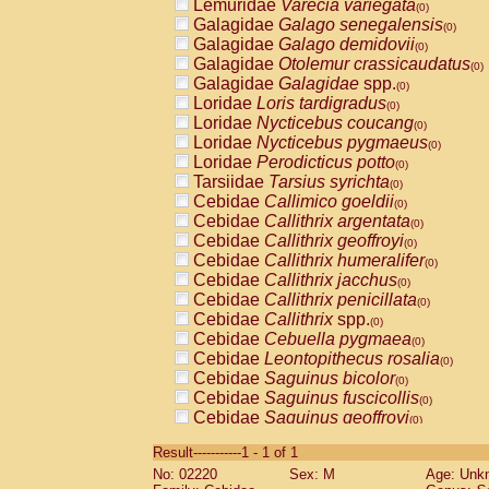
Lemuridae
Varecia variegata
(0)
Galagidae
Galago senegalensis
(0)
Galagidae
Galago demidovii
(0)
Galagidae
Otolemur crassicaudatus
(0)
Galagidae
Galagidae
spp.
(0)
Loridae
Loris tardigradus
(0)
Loridae
Nycticebus coucang
(0)
Loridae
Nycticebus pygmaeus
(0)
Loridae
Perodicticus potto
(0)
Tarsiidae
Tarsius syrichta
(0)
Cebidae
Callimico goeldii
(0)
Cebidae
Callithrix argentata
(0)
Cebidae
Callithrix geoffroyi
(0)
Cebidae
Callithrix humeralifer
(0)
Cebidae
Callithrix jacchus
(0)
Cebidae
Callithrix penicillata
(0)
Cebidae
Callithrix
spp.
(0)
Cebidae
Cebuella pygmaea
(0)
Cebidae
Leontopithecus rosalia
(0)
Cebidae
Saguinus bicolor
(0)
Cebidae
Saguinus fuscicollis
(0)
Cebidae
Saguinus geoffroyi
(0)
Cebidae
Saguinus imperator
(0)
Result-----------1 - 1 of 1
Cebidae
Saguinus labiatus
(0)
No: 02220
Sex: M
Age: Unk
Cebidae
Saguinus leucopus
(0)