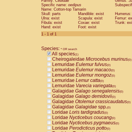
Family: Cebidae
Genus:
S
Cebidae
Saguinus midas
(0)
Specific name:
oedipus
Subspecif
Cebidae
Saguinus mystax
(0)
Name: Cotton-top Tamarin
Cebidae
Saguinus nigricollis
Skull: parts
Mandible: exist
(0)
Humerus: 
Cebidae
Saguinus oedipus
Ulna: exist
Scapula: exist
Femur: ex
(1)
Fibula: exist
Coxae: exist
Trunk: exi
Cebidae
Saguinus weddelli
(0)
Hand: exist
Foot: exist
Cebidae
Saguinus
spp.
(0)
Cebidae
Aotus trivirgatus
1 - 1 of 1
(0)
Cebidae
Cebus albifrons
(0)
Cebidae
Cebus apella
(0)
Species:
Cebidae
Cebus capucinus
* OR search
(0)
All species
Cebidae
Cebus nigrivittatus
(1)
(0)
Cheirogaleidae
Microcebus murinus
Cebidae
Cebus
spp.
(0)
(0)
Lemuridae
Eulemur fulvus
Cebidae
Saimiri boliviensis
(0)
(0)
Lemuridae
Eulemur macaco
Cebidae
Saimiri sciureus
(0)
(0)
Lemuridae
Eulemur mongoz
Atelidae
Alouatta caraya
(0)
(0)
Lemuridae
Lemur catta
Atelidae
Alouatta fusca
(0)
(0)
Lemuridae
Varecia variegata
Atelidae
Alouatta seniculus
(0)
(0)
Galagidae
Galago senegalensis
Atelidae
Alouatta
spp.
(0)
(0)
Galagidae
Galago demidovii
Atelidae
Ateles belzebuth
(0)
(0)
Galagidae
Otolemur crassicaudatus
Atelidae
Ateles geoffroyi
(0)
(0)
Galagidae
Galagidae
spp.
Atelidae
Ateles paniscus
(0)
(0)
Loridae
Loris tardigradus
Atelidae
Ateles
spp.
(0)
(0)
Loridae
Nycticebus coucang
Atelidae
Lagothrix lagothricha
(0)
(0)
Loridae
Nycticebus pygmaeus
Atelidae
Lagothrix lagothricha cana
(0)
(0)
Loridae
Perodicticus potto
Pitheciidae
Cacajao calvus rubicundu
(0)