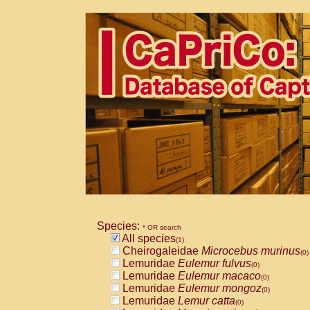
Species:
* OR search
All species
(1)
Cheirogaleidae
Microcebus murinus
(0)
Lemuridae
Eulemur fulvus
(0)
Lemuridae
Eulemur macaco
(0)
Lemuridae
Eulemur mongoz
(0)
Lemuridae
Lemur catta
(0)