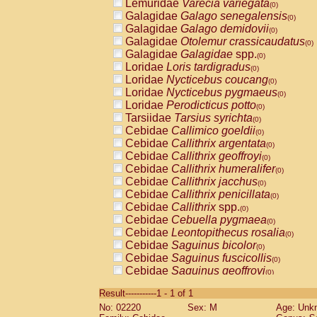
Lemuridae
Varecia variegata
(0)
Galagidae
Galago senegalensis
(0)
Galagidae
Galago demidovii
(0)
Galagidae
Otolemur crassicaudatus
(0)
Galagidae
Galagidae
spp.
(0)
Loridae
Loris tardigradus
(0)
Loridae
Nycticebus coucang
(0)
Loridae
Nycticebus pygmaeus
(0)
Loridae
Perodicticus potto
(0)
Tarsiidae
Tarsius syrichta
(0)
Cebidae
Callimico goeldii
(0)
Cebidae
Callithrix argentata
(0)
Cebidae
Callithrix geoffroyi
(0)
Cebidae
Callithrix humeralifer
(0)
Cebidae
Callithrix jacchus
(0)
Cebidae
Callithrix penicillata
(0)
Cebidae
Callithrix
spp.
(0)
Cebidae
Cebuella pygmaea
(0)
Cebidae
Leontopithecus rosalia
(0)
Cebidae
Saguinus bicolor
(0)
Cebidae
Saguinus fuscicollis
(0)
Cebidae
Saguinus geoffroyi
(0)
Cebidae
Saguinus imperator
(0)
Result-----------1 - 1 of 1
Cebidae
Saguinus labiatus
(0)
No: 02220
Sex: M
Age: Unk
Cebidae
Saguinus leucopus
(0)