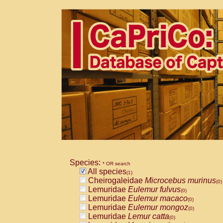
Species:
* OR search
All species
(1)
Cheirogaleidae
Microcebus murinus
(0)
Lemuridae
Eulemur fulvus
(0)
Lemuridae
Eulemur macaco
(0)
Lemuridae
Eulemur mongoz
(0)
Lemuridae
Lemur catta
(0)