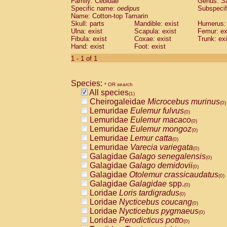
Family: Cebidae
Genus:
S
Cebidae
Saguinus midas
(0)
Specific name:
oedipus
Subspecif
Cebidae
Saguinus mystax
(0)
Name: Cotton-top Tamarin
Cebidae
Saguinus nigricollis
Skull: parts
Mandible: exist
(0)
Humerus: 
Cebidae
Saguinus oedipus
Ulna: exist
Scapula: exist
Femur: ex
(1)
Fibula: exist
Coxae: exist
Trunk: exi
Cebidae
Saguinus weddelli
(0)
Hand: exist
Foot: exist
Cebidae
Saguinus
spp.
(0)
Cebidae
Aotus trivirgatus
1 - 1 of 1
(0)
Cebidae
Cebus albifrons
(0)
Cebidae
Cebus apella
(0)
Species:
Cebidae
Cebus capucinus
* OR search
(0)
All species
Cebidae
Cebus nigrivittatus
(1)
(0)
Cheirogaleidae
Microcebus murinus
Cebidae
Cebus
spp.
(0)
(0)
Lemuridae
Eulemur fulvus
Cebidae
Saimiri boliviensis
(0)
(0)
Lemuridae
Eulemur macaco
Cebidae
Saimiri sciureus
(0)
(0)
Lemuridae
Eulemur mongoz
Atelidae
Alouatta caraya
(0)
(0)
Lemuridae
Lemur catta
Atelidae
Alouatta fusca
(0)
(0)
Lemuridae
Varecia variegata
Atelidae
Alouatta seniculus
(0)
(0)
Galagidae
Galago senegalensis
Atelidae
Alouatta
spp.
(0)
(0)
Galagidae
Galago demidovii
Atelidae
Ateles belzebuth
(0)
(0)
Galagidae
Otolemur crassicaudatus
Atelidae
Ateles geoffroyi
(0)
(0)
Galagidae
Galagidae
spp.
Atelidae
Ateles paniscus
(0)
(0)
Loridae
Loris tardigradus
Atelidae
Ateles
spp.
(0)
(0)
Loridae
Nycticebus coucang
Atelidae
Lagothrix lagothricha
(0)
(0)
Loridae
Nycticebus pygmaeus
Atelidae
Lagothrix lagothricha cana
(0)
(0)
Loridae
Perodicticus potto
Pitheciidae
Cacajao calvus rubicundu
(0)