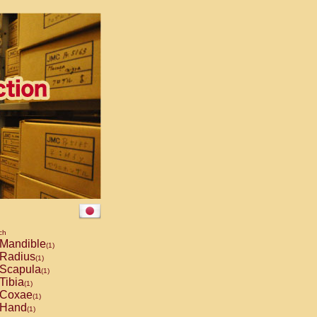
ch
Mandible
(1)
Radius
(1)
Scapula
(1)
Tibia
(1)
Coxae
(1)
Hand
(1)