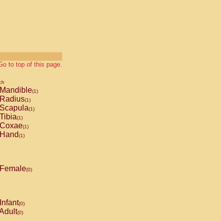
Go to top of this page.
ch
Mandible
(1)
Radius
(1)
Scapula
(1)
Tibia
(1)
Coxae
(1)
Hand
(1)
Female
(0)
Infant
(0)
Adult
(0)