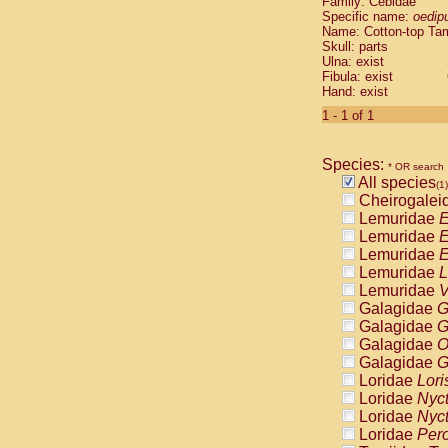
Family: Cebidae
Cebidae
Sa
Specific name:
oedip
Cebidae
Sa
Name: Cotton-top Ta
Cebidae
Sag
Skull: parts
Cebidae
Sa
Ulna: exist
Fibula: exist
Cebidae
Sag
Hand: exist
Cebidae
Sa
Cebidae
Aot
1 - 1 of 1
Cebidae
Ceb
Cebidae
Ceb
Species:
Cebidae
Ce
* OR search
All species
Cebidae
Ceb
(1)
Cheirogalei
Cebidae
Ce
Lemuridae
E
Cebidae
Sai
Lemuridae
E
Cebidae
Sai
Lemuridae
E
Atelidae
Alo
Lemuridae
L
Atelidae
Alo
Lemuridae
V
Atelidae
Alo
Galagidae
G
Atelidae
Alo
Galagidae
G
Atelidae
Ate
Galagidae
O
Atelidae
Ate
Galagidae
G
Atelidae
Ate
Loridae
Lori
Atelidae
Ate
Loridae
Nyc
Atelidae
Lag
Loridae
Nyc
Atelidae
Lag
Loridae
Pero
Pitheciidae