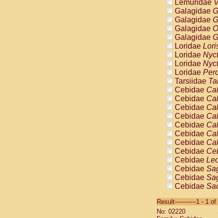
Lemuridae
V
Galagidae
G
Galagidae
G
Galagidae
O
Galagidae
G
Loridae
Lori
Loridae
Nyc
Loridae
Nyc
Loridae
Pero
Tarsiidae
Ta
Cebidae
Cal
Cebidae
Cal
Cebidae
Cal
Cebidae
Cal
Cebidae
Cal
Cebidae
Cal
Cebidae
Cal
Cebidae
Ce
Cebidae
Leo
Cebidae
Sag
Cebidae
Sag
Cebidae
Sag
Cebidae
Sag
Result-----------1 - 1 of
Cebidae
Sag
No: 02220
Cebidae
Sa