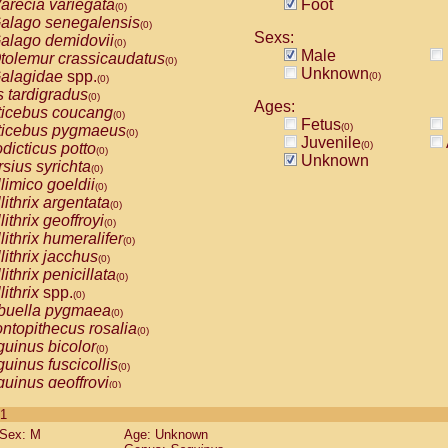
arecia variegata
Foot
(0)
alago senegalensis
(0)
Sexs:
alago demidovii
(0)
Male
tolemur crassicaudatus
(0)
Unknown
alagidae
spp.
(0)
(0)
s tardigradus
(0)
Ages:
ticebus coucang
(0)
Fetus
(0)
ticebus pygmaeus
(0)
Juvenile
(0)
dicticus potto
(0)
Unknown
rsius syrichta
(0)
limico goeldii
(0)
lithrix argentata
(0)
lithrix geoffroyi
(0)
lithrix humeralifer
(0)
lithrix jacchus
(0)
lithrix penicillata
(0)
lithrix
spp.
(0)
buella pygmaea
(0)
ntopithecus rosalia
(0)
uinus bicolor
(0)
uinus fuscicollis
(0)
uinus geoffroyi
(0)
uinus imperator
(0)
 1
uinus labiatus
(0)
Sex: M
Age: Unknown
guinus leucopus
(0)