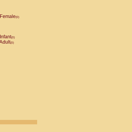
Female
(0)
Infant
(0)
Adult
(0)