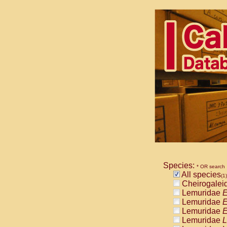
Species:
* OR search
All species
(1)
Cheirogalei
Lemuridae
E
Lemuridae
E
Lemuridae
E
Lemuridae
L