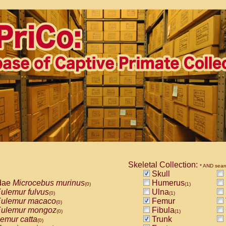
Skeletal Collection:
* AND sear
Skull
dae
Microcebus murinus
Humerus
(0)
(1)
ulemur fulvus
Ulna
(0)
(1)
ulemur macaco
Femur
(0)
ulemur mongoz
Fibula
(0)
(1)
emur catta
Trunk
(0)