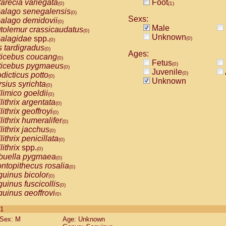
arecia variegata
Foot
(0)
(1)
alago senegalensis
(0)
Sexs:
alago demidovii
(0)
Male
tolemur crassicaudatus
(0)
Unknown
alagidae
spp.
(0)
(0)
s tardigradus
(0)
Ages:
ticebus coucang
(0)
Fetus
(0)
ticebus pygmaeus
(0)
Juvenile
(0)
dicticus potto
(0)
Unknown
rsius syrichta
(0)
limico goeldii
(0)
lithrix argentata
(0)
lithrix geoffroyi
(0)
lithrix humeralifer
(0)
lithrix jacchus
(0)
lithrix penicillata
(0)
lithrix
spp.
(0)
buella pygmaea
(0)
ntopithecus rosalia
(0)
uinus bicolor
(0)
uinus fuscicollis
(0)
uinus geoffroyi
(0)
uinus imperator
(0)
 1
uinus labiatus
(0)
Sex: M
Age: Unknown
guinus leucopus
(0)