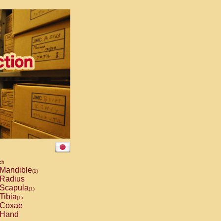
ch
Mandible
(1)
Radius
Scapula
(1)
Tibia
(1)
Coxae
Hand