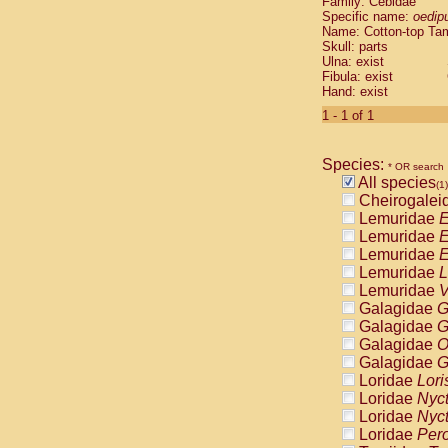
Family: Cebidae
Cebidae
Sa
Specific name:
oedip
Cebidae
Sa
Name: Cotton-top Ta
Cebidae
Sag
Skull: parts
Cebidae
Sa
Ulna: exist
Fibula: exist
Cebidae
Sag
Hand: exist
Cebidae
Sa
Cebidae
Aot
1 - 1 of 1
Cebidae
Ceb
Cebidae
Ceb
Species:
Cebidae
Ce
* OR search
All species
Cebidae
Ceb
(1)
Cheirogalei
Cebidae
Ce
Lemuridae
E
Cebidae
Sai
Lemuridae
E
Cebidae
Sai
Lemuridae
E
Atelidae
Alo
Lemuridae
L
Atelidae
Alo
Lemuridae
V
Atelidae
Alo
Galagidae
G
Atelidae
Alo
Galagidae
G
Atelidae
Ate
Galagidae
O
Atelidae
Ate
Galagidae
G
Atelidae
Ate
Loridae
Lori
Atelidae
Ate
Loridae
Nyc
Atelidae
Lag
Loridae
Nyc
Atelidae
Lag
Loridae
Pero
Pitheciidae