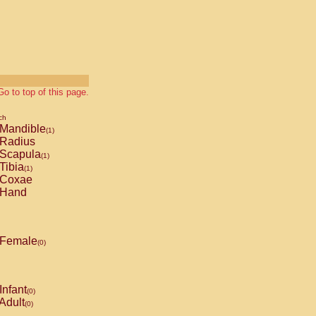
Go to top of this page.
ch
Mandible
(1)
Radius
Scapula
(1)
Tibia
(1)
Coxae
Hand
Female
(0)
Infant
(0)
Adult
(0)