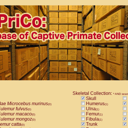
Skeletal Collection:
* AND sear
Skull
dae
Microcebus murinus
Humerus
(0)
(1)
ulemur fulvus
Ulna
(0)
(1)
ulemur macaco
Femur
(0)
(1)
ulemur mongoz
Fibula
(0)
(1)
emur catta
Trunk
(0)