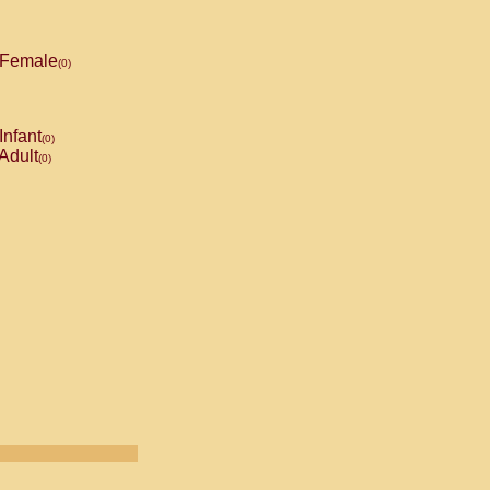
Female
(0)
Infant
(0)
Adult
(0)