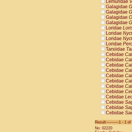
Lemuridae
V
Galagidae
G
Galagidae
G
Galagidae
O
Galagidae
G
Loridae
Lori
Loridae
Nyc
Loridae
Nyc
Loridae
Pero
Tarsiidae
Ta
Cebidae
Cal
Cebidae
Cal
Cebidae
Cal
Cebidae
Cal
Cebidae
Cal
Cebidae
Cal
Cebidae
Cal
Cebidae
Ce
Cebidae
Leo
Cebidae
Sag
Cebidae
Sag
Cebidae
Sag
Cebidae
Sag
Result-----------1 - 1 of
Cebidae
Sag
No: 02220
Cebidae
Sa