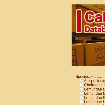
Species:
* OR search
All species
(1)
Cheirogalei
Lemuridae
E
Lemuridae
E
Lemuridae
E
Lemuridae
L