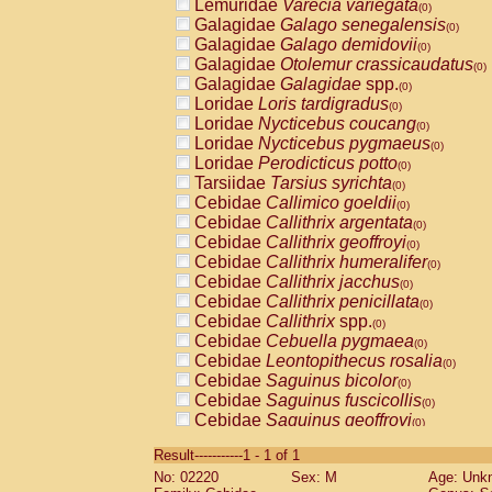
Lemuridae
Varecia variegata
(0)
Galagidae
Galago senegalensis
(0)
Galagidae
Galago demidovii
(0)
Galagidae
Otolemur crassicaudatus
(0)
Galagidae
Galagidae
spp.
(0)
Loridae
Loris tardigradus
(0)
Loridae
Nycticebus coucang
(0)
Loridae
Nycticebus pygmaeus
(0)
Loridae
Perodicticus potto
(0)
Tarsiidae
Tarsius syrichta
(0)
Cebidae
Callimico goeldii
(0)
Cebidae
Callithrix argentata
(0)
Cebidae
Callithrix geoffroyi
(0)
Cebidae
Callithrix humeralifer
(0)
Cebidae
Callithrix jacchus
(0)
Cebidae
Callithrix penicillata
(0)
Cebidae
Callithrix
spp.
(0)
Cebidae
Cebuella pygmaea
(0)
Cebidae
Leontopithecus rosalia
(0)
Cebidae
Saguinus bicolor
(0)
Cebidae
Saguinus fuscicollis
(0)
Cebidae
Saguinus geoffroyi
(0)
Cebidae
Saguinus imperator
(0)
Result-----------1 - 1 of 1
Cebidae
Saguinus labiatus
(0)
No: 02220
Sex: M
Age: Unk
Cebidae
Saguinus leucopus
(0)