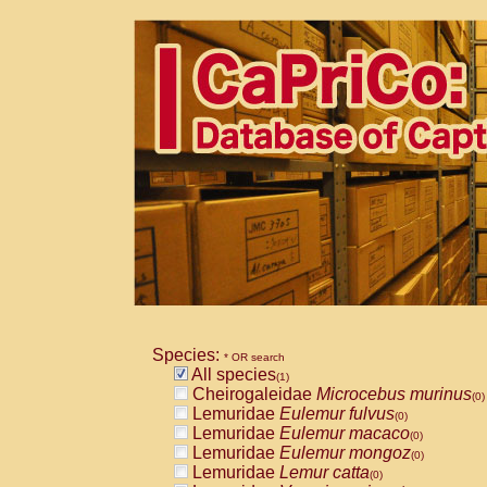
Species:
* OR search
All species
(1)
Cheirogaleidae
Microcebus murinus
(0)
Lemuridae
Eulemur fulvus
(0)
Lemuridae
Eulemur macaco
(0)
Lemuridae
Eulemur mongoz
(0)
Lemuridae
Lemur catta
(0)