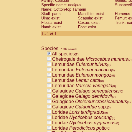
Family: Cebidae
Genus:
S
Cebidae
Saguinus midas
(0)
Specific name:
oedipus
Subspecif
Cebidae
Saguinus mystax
(0)
Name: Cotton-top Tamarin
Cebidae
Saguinus nigricollis
Skull: parts
Mandible: exist
(0)
Humerus: 
Cebidae
Saguinus oedipus
Ulna: exist
Scapula: exist
Femur: ex
(1)
Fibula: exist
Coxae: exist
Trunk: exi
Cebidae
Saguinus weddelli
(0)
Hand: exist
Foot: exist
Cebidae
Saguinus
spp.
(0)
Cebidae
Aotus trivirgatus
1 - 1 of 1
(0)
Cebidae
Cebus albifrons
(0)
Cebidae
Cebus apella
(0)
Species:
Cebidae
Cebus capucinus
* OR search
(0)
All species
Cebidae
Cebus nigrivittatus
(1)
(0)
Cheirogaleidae
Microcebus murinus
Cebidae
Cebus
spp.
(0)
(0)
Lemuridae
Eulemur fulvus
Cebidae
Saimiri boliviensis
(0)
(0)
Lemuridae
Eulemur macaco
Cebidae
Saimiri sciureus
(0)
(0)
Lemuridae
Eulemur mongoz
Atelidae
Alouatta caraya
(0)
(0)
Lemuridae
Lemur catta
Atelidae
Alouatta fusca
(0)
(0)
Lemuridae
Varecia variegata
Atelidae
Alouatta seniculus
(0)
(0)
Galagidae
Galago senegalensis
Atelidae
Alouatta
spp.
(0)
(0)
Galagidae
Galago demidovii
Atelidae
Ateles belzebuth
(0)
(0)
Galagidae
Otolemur crassicaudatus
Atelidae
Ateles geoffroyi
(0)
(0)
Galagidae
Galagidae
spp.
Atelidae
Ateles paniscus
(0)
(0)
Loridae
Loris tardigradus
Atelidae
Ateles
spp.
(0)
(0)
Loridae
Nycticebus coucang
Atelidae
Lagothrix lagothricha
(0)
(0)
Loridae
Nycticebus pygmaeus
Atelidae
Lagothrix lagothricha cana
(0)
(0)
Loridae
Perodicticus potto
Pitheciidae
Cacajao calvus rubicundu
(0)