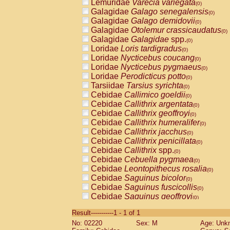
Lemuridae
Varecia variegata
(0)
Galagidae
Galago senegalensis
(0)
Galagidae
Galago demidovii
(0)
Galagidae
Otolemur crassicaudatus
(0)
Galagidae
Galagidae
spp.
(0)
Loridae
Loris tardigradus
(0)
Loridae
Nycticebus coucang
(0)
Loridae
Nycticebus pygmaeus
(0)
Loridae
Perodicticus potto
(0)
Tarsiidae
Tarsius syrichta
(0)
Cebidae
Callimico goeldii
(0)
Cebidae
Callithrix argentata
(0)
Cebidae
Callithrix geoffroyi
(0)
Cebidae
Callithrix humeralifer
(0)
Cebidae
Callithrix jacchus
(0)
Cebidae
Callithrix penicillata
(0)
Cebidae
Callithrix
spp.
(0)
Cebidae
Cebuella pygmaea
(0)
Cebidae
Leontopithecus rosalia
(0)
Cebidae
Saguinus bicolor
(0)
Cebidae
Saguinus fuscicollis
(0)
Cebidae
Saguinus geoffroyi
(0)
Cebidae
Saguinus imperator
(0)
Result-----------1 - 1 of 1
Cebidae
Saguinus labiatus
(0)
No: 02220
Sex: M
Age: Unk
Cebidae
Saguinus leucopus
(0)