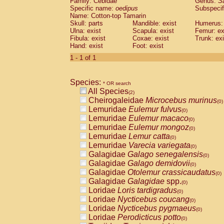
Family: Cebidae
Genus:
S
Cebidae
Saguinus midas
(0)
Specific name:
oedipus
Subspecif
Cebidae
Saguinus mystax
(0)
Name: Cotton-top Tamarin
Cebidae
Saguinus nigricollis
Skull: parts
Mandible: exist
(1)
Humerus: 
Cebidae
Saguinus oedipus
Ulna: exist
Scapula: exist
Femur: ex
(1)
Fibula: exist
Coxae: exist
Trunk: exi
Cebidae
Saguinus weddelli
(0)
Hand: exist
Foot: exist
Cebidae
Saguinus
spp.
(0)
Cebidae
Aotus trivirgatus
1 - 1 of 1
(0)
Cebidae
Cebus albifrons
(0)
Cebidae
Cebus apella
(0)
Species:
Cebidae
Cebus capucinus
* OR search
(0)
All Species
Cebidae
Cebus nigrivittatus
(2)
(0)
Cheirogaleidae
Microcebus murinus
Cebidae
Cebus
spp.
(0)
(0)
Lemuridae
Eulemur fulvus
Cebidae
Saimiri boliviensis
(0)
(0)
Lemuridae
Eulemur macaco
Cebidae
Saimiri sciureus
(0)
(0)
Lemuridae
Eulemur mongoz
Atelidae
Alouatta caraya
(0)
(0)
Lemuridae
Lemur catta
Atelidae
Alouatta fusca
(0)
(0)
Lemuridae
Varecia variegata
Atelidae
Alouatta seniculus
(0)
(0)
Galagidae
Galago senegalensis
Atelidae
Alouatta
spp.
(0)
(0)
Galagidae
Galago demidovii
Atelidae
Ateles belzebuth
(0)
(0)
Galagidae
Otolemur crassicaudatus
Atelidae
Ateles geoffroyi
(0)
(0)
Galagidae
Galagidae
spp.
Atelidae
Ateles paniscus
(0)
(0)
Loridae
Loris tardigradus
Atelidae
Ateles
spp.
(0)
(0)
Loridae
Nycticebus coucang
Atelidae
Lagothrix lagothricha
(0)
(0)
Loridae
Nycticebus pygmaeus
Atelidae
Lagothrix lagothricha cana
(0)
(0)
Loridae
Perodicticus potto
Pitheciidae
Cacajao calvus rubicundu
(0)