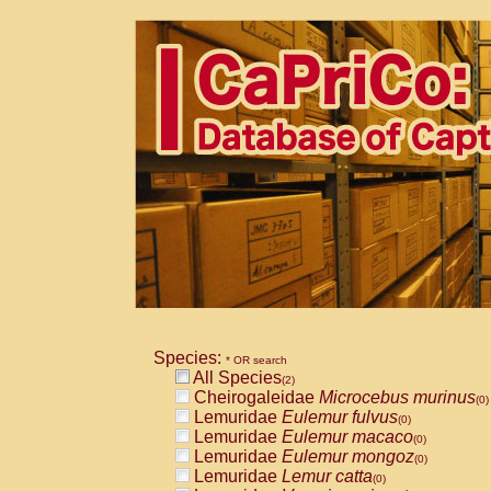
Species:
* OR search
All Species
(2)
Cheirogaleidae
Microcebus murinus
(0)
Lemuridae
Eulemur fulvus
(0)
Lemuridae
Eulemur macaco
(0)
Lemuridae
Eulemur mongoz
(0)
Lemuridae
Lemur catta
(0)