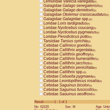
Lemuridae
Varecia variegata
(0)
Galagidae
Galago senegalensis
(0)
Galagidae
Galago demidovii
(0)
Galagidae
Otolemur crassicaudatus
(0)
Galagidae
Galagidae
spp.
(0)
Loridae
Loris tardigradus
(0)
Loridae
Nycticebus coucang
(0)
Loridae
Nycticebus pygmaeus
(0)
Loridae
Perodicticus potto
(0)
Tarsiidae
Tarsius syrichta
(0)
Cebidae
Callimico goeldii
(0)
Cebidae
Callithrix argentata
(0)
Cebidae
Callithrix geoffroyi
(0)
Cebidae
Callithrix humeralifer
(0)
Cebidae
Callithrix jacchus
(0)
Cebidae
Callithrix penicillata
(0)
Cebidae
Callithrix
spp.
(0)
Cebidae
Cebuella pygmaea
(0)
Cebidae
Leontopithecus rosalia
(0)
Cebidae
Saguinus bicolor
(0)
Cebidae
Saguinus fuscicollis
(0)
Cebidae
Saguinus geoffroyi
(0)
Cebidae
Saguinus imperator
(0)
Result-----------1 - 1 of 1
Cebidae
Saguinus labiatus
(0)
No: 02220
Sex: M
Age: Unk
Cebidae
Saguinus leucopus
(0)