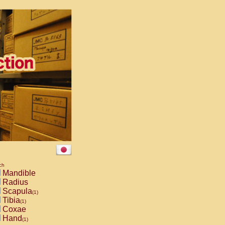
ch
Mandible
Radius
Scapula
(1)
Tibia
(1)
Coxae
Hand
(1)