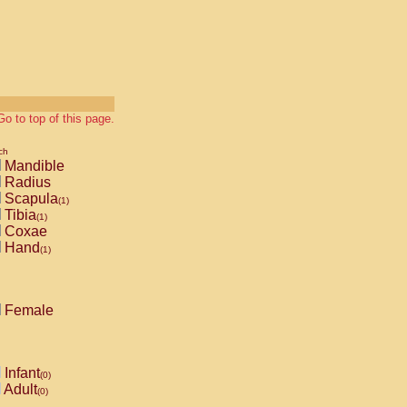
Go to top of this page.
ch
Mandible
Radius
Scapula
(1)
Tibia
(1)
Coxae
Hand
(1)
Female
Infant
(0)
Adult
(0)