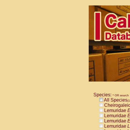
Species:
* OR search
All Species
(1
Cheirogalei
Lemuridae
E
Lemuridae
E
Lemuridae
E
Lemuridae
L