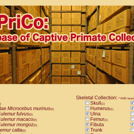
Skeletal Collection:
* AND sear
Skull
)
(1)
dae
Microcebus murinus
Humerus
(0)
(1)
ulemur fulvus
Ulna
(0)
ulemur macaco
Femur
(0)
(1)
ulemur mongoz
Fibula
(0)
emur catta
Trunk
(0)