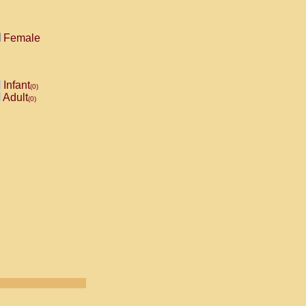
Female
Infant
(0)
Adult
(0)