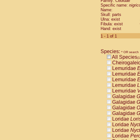
Family: Cebidae
Cebidae
Sa
Specific name:
nigrico
Cebidae
Sa
Name:
Cebidae
Sag
Skull: parts
Cebidae
Sa
Ulna: exist
Fibula: exist
Cebidae
Sag
Hand: exist
Cebidae
Sa
Cebidae
Aot
1 - 1 of 1
Cebidae
Ceb
Cebidae
Ceb
Species:
Cebidae
Ce
* OR search
All Species
Cebidae
Ceb
(1
Cheirogalei
Cebidae
Ce
Lemuridae
E
Cebidae
Sai
Lemuridae
E
Cebidae
Sai
Lemuridae
E
Atelidae
Alo
Lemuridae
L
Atelidae
Alo
Lemuridae
V
Atelidae
Alo
Galagidae
G
Atelidae
Alo
Galagidae
G
Atelidae
Ate
Galagidae
O
Atelidae
Ate
Galagidae
G
Atelidae
Ate
Loridae
Lori
Atelidae
Ate
Loridae
Nyc
Atelidae
Lag
Loridae
Nyc
Atelidae
Lag
Loridae
Pero
Pitheciidae