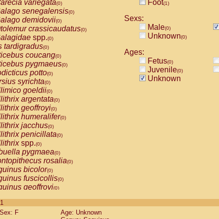
arecia variegata
Foot
(0)
(1)
alago senegalensis
(0)
Sexs:
alago demidovii
(0)
Male
tolemur crassicaudatus
(0)
(0)
Unknown
alagidae
spp.
(0)
(0)
s tardigradus
(0)
Ages:
ticebus coucang
(0)
Fetus
(0)
ticebus pygmaeus
(0)
Juvenile
(0)
dicticus potto
(0)
Unknown
rsius syrichta
(0)
limico goeldii
(0)
lithrix argentata
(0)
lithrix geoffroyi
(0)
lithrix humeralifer
(0)
lithrix jacchus
(0)
lithrix penicillata
(0)
lithrix
spp.
(0)
buella pygmaea
(0)
ntopithecus rosalia
(0)
uinus bicolor
(0)
uinus fuscicollis
(0)
uinus geoffroyi
(0)
uinus imperator
(0)
 1
uinus labiatus
(0)
Sex: F
Age: Unknown
guinus leucopus
(0)