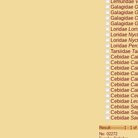
Lemuridae
V
Galagidae
G
Galagidae
G
Galagidae
O
Galagidae
G
Loridae
Lori
Loridae
Nyc
Loridae
Nyc
Loridae
Pero
Tarsiidae
Ta
Cebidae
Cal
Cebidae
Cal
Cebidae
Cal
Cebidae
Cal
Cebidae
Cal
Cebidae
Cal
Cebidae
Cal
Cebidae
Ce
Cebidae
Leo
Cebidae
Sag
Cebidae
Sag
Cebidae
Sag
Cebidae
Sag
Result-----------1 - 1 of
Cebidae
Sag
No: 02272
Cebidae
Sa