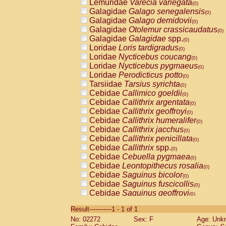
Lemuridae
Varecia variegata
(0)
Galagidae
Galago senegalensis
(0)
Galagidae
Galago demidovii
(0)
Galagidae
Otolemur crassicaudatus
(0)
Galagidae
Galagidae
spp.
(0)
Loridae
Loris tardigradus
(0)
Loridae
Nycticebus coucang
(0)
Loridae
Nycticebus pygmaeus
(0)
Loridae
Perodicticus potto
(0)
Tarsiidae
Tarsius syrichta
(0)
Cebidae
Callimico goeldii
(0)
Cebidae
Callithrix argentata
(0)
Cebidae
Callithrix geoffroyi
(0)
Cebidae
Callithrix humeralifer
(0)
Cebidae
Callithrix jacchus
(0)
Cebidae
Callithrix penicillata
(0)
Cebidae
Callithrix
spp.
(0)
Cebidae
Cebuella pygmaea
(0)
Cebidae
Leontopithecus rosalia
(0)
Cebidae
Saguinus bicolor
(0)
Cebidae
Saguinus fuscicollis
(0)
Cebidae
Saguinus geoffroyi
(0)
Cebidae
Saguinus imperator
(0)
Result-----------1 - 1 of 1
Cebidae
Saguinus labiatus
(0)
No: 02272
Sex: F
Age: Unk
Cebidae
Saguinus leucopus
(0)