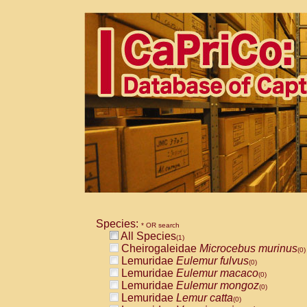
Species:
* OR search
All Species
(1)
Cheirogaleidae
Microcebus murinus
(0)
Lemuridae
Eulemur fulvus
(0)
Lemuridae
Eulemur macaco
(0)
Lemuridae
Eulemur mongoz
(0)
Lemuridae
Lemur catta
(0)