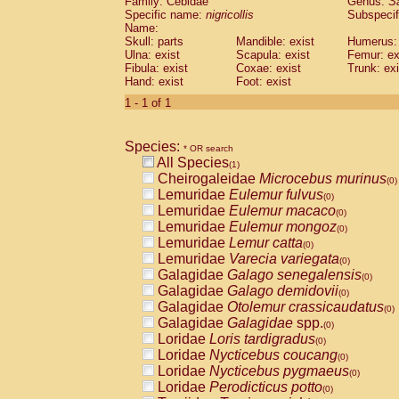
Family: Cebidae
Genus:
S
Cebidae
Saguinus midas
(0)
Specific name:
nigricollis
Subspecif
Cebidae
Saguinus mystax
(0)
Name:
Cebidae
Saguinus nigricollis
Skull: parts
Mandible: exist
(1)
Humerus: 
Cebidae
Saguinus oedipus
Ulna: exist
Scapula: exist
Femur: ex
(0)
Fibula: exist
Coxae: exist
Trunk: exi
Cebidae
Saguinus weddelli
(0)
Hand: exist
Foot: exist
Cebidae
Saguinus
spp.
(0)
Cebidae
Aotus trivirgatus
1 - 1 of 1
(0)
Cebidae
Cebus albifrons
(0)
Cebidae
Cebus apella
(0)
Species:
Cebidae
Cebus capucinus
* OR search
(0)
All Species
Cebidae
Cebus nigrivittatus
(1)
(0)
Cheirogaleidae
Microcebus murinus
Cebidae
Cebus
spp.
(0)
(0)
Lemuridae
Eulemur fulvus
Cebidae
Saimiri boliviensis
(0)
(0)
Lemuridae
Eulemur macaco
Cebidae
Saimiri sciureus
(0)
(0)
Lemuridae
Eulemur mongoz
Atelidae
Alouatta caraya
(0)
(0)
Lemuridae
Lemur catta
Atelidae
Alouatta fusca
(0)
(0)
Lemuridae
Varecia variegata
Atelidae
Alouatta seniculus
(0)
(0)
Galagidae
Galago senegalensis
Atelidae
Alouatta
spp.
(0)
(0)
Galagidae
Galago demidovii
Atelidae
Ateles belzebuth
(0)
(0)
Galagidae
Otolemur crassicaudatus
Atelidae
Ateles geoffroyi
(0)
(0)
Galagidae
Galagidae
spp.
Atelidae
Ateles paniscus
(0)
(0)
Loridae
Loris tardigradus
Atelidae
Ateles
spp.
(0)
(0)
Loridae
Nycticebus coucang
Atelidae
Lagothrix lagothricha
(0)
(0)
Loridae
Nycticebus pygmaeus
Atelidae
Lagothrix lagothricha cana
(0)
(0)
Loridae
Perodicticus potto
Pitheciidae
Cacajao calvus rubicundu
(0)