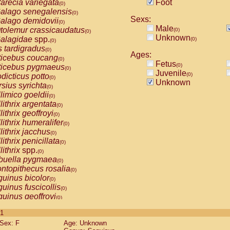
arecia variegata
Foot
(0)
alago senegalensis
(0)
Sexs:
alago demidovii
(0)
Male
tolemur crassicaudatus
(0)
(0)
Unknown
alagidae
spp.
(0)
(0)
s tardigradus
(0)
Ages:
ticebus coucang
(0)
Fetus
(0)
ticebus pygmaeus
(0)
Juvenile
(0)
dicticus potto
(0)
Unknown
rsius syrichta
(0)
limico goeldii
(0)
lithrix argentata
(0)
lithrix geoffroyi
(0)
lithrix humeralifer
(0)
lithrix jacchus
(0)
lithrix penicillata
(0)
lithrix
spp.
(0)
buella pygmaea
(0)
ntopithecus rosalia
(0)
uinus bicolor
(0)
uinus fuscicollis
(0)
uinus geoffroyi
(0)
uinus imperator
(0)
 1
uinus labiatus
(0)
Sex: F
Age: Unknown
guinus leucopus
(0)