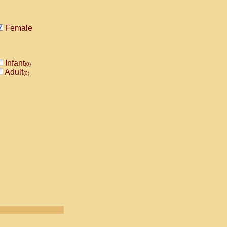
Female
Infant
(0)
Adult
(0)