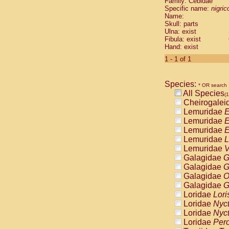
Family: Cebidae
Cebidae
Sa
Specific name:
nigrico
Cebidae
Sa
Name:
Cebidae
Sag
Skull: parts
Cebidae
Sa
Ulna: exist
Fibula: exist
Cebidae
Sag
Hand: exist
Cebidae
Sa
Cebidae
Aot
1 - 1 of 1
Cebidae
Ceb
Cebidae
Ceb
Species:
Cebidae
Ce
* OR search
All Species
Cebidae
Ceb
(1
Cheirogalei
Cebidae
Ce
Lemuridae
E
Cebidae
Sai
Lemuridae
E
Cebidae
Sai
Lemuridae
E
Atelidae
Alo
Lemuridae
L
Atelidae
Alo
Lemuridae
V
Atelidae
Alo
Galagidae
G
Atelidae
Alo
Galagidae
G
Atelidae
Ate
Galagidae
O
Atelidae
Ate
Galagidae
G
Atelidae
Ate
Loridae
Lori
Atelidae
Ate
Loridae
Nyc
Atelidae
Lag
Loridae
Nyc
Atelidae
Lag
Loridae
Pero
Pitheciidae