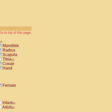
Go to top of this page.
ch
Mandible
Radius
Scapula
Tibia
(1)
Coxae
Hand
Female
Infant
(0)
Adult
(0)