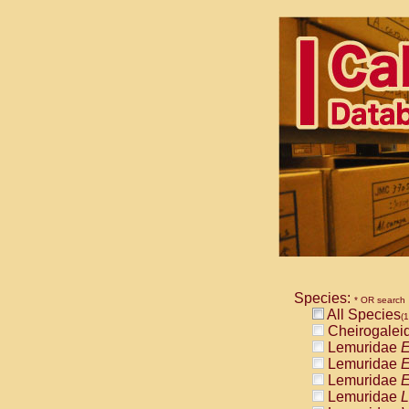
Species:
* OR search
All Species
(1
Cheirogalei
Lemuridae
E
Lemuridae
E
Lemuridae
E
Lemuridae
L