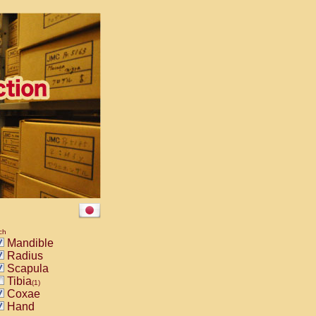
ch
Mandible
Radius
Scapula
Tibia
(1)
Coxae
Hand