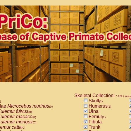
Skeletal Collection:
* AND sear
Skull
)
(1)
dae
Microcebus murinus
Humerus
(0)
(1)
ulemur fulvus
Ulna
(0)
ulemur macaco
Femur
(0)
(1)
ulemur mongoz
Fibula
(0)
emur catta
Trunk
(0)