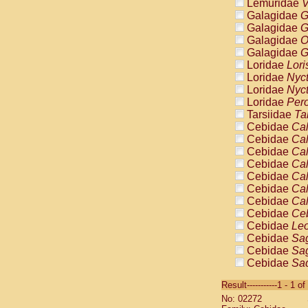
Lemuridae
V
Galagidae
G
Galagidae
G
Galagidae
O
Galagidae
G
Loridae
Lori
Loridae
Nyc
Loridae
Nyc
Loridae
Pero
Tarsiidae
Ta
Cebidae
Cal
Cebidae
Cal
Cebidae
Cal
Cebidae
Cal
Cebidae
Cal
Cebidae
Cal
Cebidae
Cal
Cebidae
Ce
Cebidae
Leo
Cebidae
Sag
Cebidae
Sag
Cebidae
Sag
Cebidae
Sag
Result-----------1 - 1 of
Cebidae
Sag
No: 02272
Cebidae
Sa