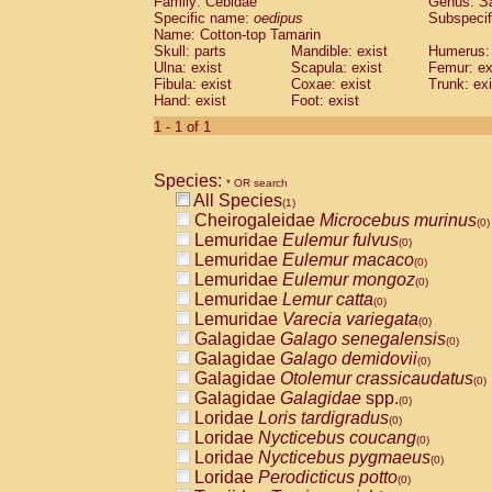
Family: Cebidae
Genus:
S
Cebidae
Saguinus midas
(0)
Specific name:
oedipus
Subspecif
Cebidae
Saguinus mystax
(0)
Name: Cotton-top Tamarin
Cebidae
Saguinus nigricollis
Skull: parts
Mandible: exist
(0)
Humerus: 
Cebidae
Saguinus oedipus
Ulna: exist
Scapula: exist
Femur: ex
(1)
Fibula: exist
Coxae: exist
Trunk: exi
Cebidae
Saguinus weddelli
(0)
Hand: exist
Foot: exist
Cebidae
Saguinus
spp.
(0)
Cebidae
Aotus trivirgatus
1 - 1 of 1
(0)
Cebidae
Cebus albifrons
(0)
Cebidae
Cebus apella
(0)
Species:
Cebidae
Cebus capucinus
* OR search
(0)
All Species
Cebidae
Cebus nigrivittatus
(1)
(0)
Cheirogaleidae
Microcebus murinus
Cebidae
Cebus
spp.
(0)
(0)
Lemuridae
Eulemur fulvus
Cebidae
Saimiri boliviensis
(0)
(0)
Lemuridae
Eulemur macaco
Cebidae
Saimiri sciureus
(0)
(0)
Lemuridae
Eulemur mongoz
Atelidae
Alouatta caraya
(0)
(0)
Lemuridae
Lemur catta
Atelidae
Alouatta fusca
(0)
(0)
Lemuridae
Varecia variegata
Atelidae
Alouatta seniculus
(0)
(0)
Galagidae
Galago senegalensis
Atelidae
Alouatta
spp.
(0)
(0)
Galagidae
Galago demidovii
Atelidae
Ateles belzebuth
(0)
(0)
Galagidae
Otolemur crassicaudatus
Atelidae
Ateles geoffroyi
(0)
(0)
Galagidae
Galagidae
spp.
Atelidae
Ateles paniscus
(0)
(0)
Loridae
Loris tardigradus
Atelidae
Ateles
spp.
(0)
(0)
Loridae
Nycticebus coucang
Atelidae
Lagothrix lagothricha
(0)
(0)
Loridae
Nycticebus pygmaeus
Atelidae
Lagothrix lagothricha cana
(0)
(0)
Loridae
Perodicticus potto
Pitheciidae
Cacajao calvus rubicundu
(0)