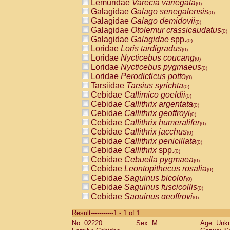
Lemuridae
Varecia variegata
(0)
Galagidae
Galago senegalensis
(0)
Galagidae
Galago demidovii
(0)
Galagidae
Otolemur crassicaudatus
(0)
Galagidae
Galagidae
spp.
(0)
Loridae
Loris tardigradus
(0)
Loridae
Nycticebus coucang
(0)
Loridae
Nycticebus pygmaeus
(0)
Loridae
Perodicticus potto
(0)
Tarsiidae
Tarsius syrichta
(0)
Cebidae
Callimico goeldii
(0)
Cebidae
Callithrix argentata
(0)
Cebidae
Callithrix geoffroyi
(0)
Cebidae
Callithrix humeralifer
(0)
Cebidae
Callithrix jacchus
(0)
Cebidae
Callithrix penicillata
(0)
Cebidae
Callithrix
spp.
(0)
Cebidae
Cebuella pygmaea
(0)
Cebidae
Leontopithecus rosalia
(0)
Cebidae
Saguinus bicolor
(0)
Cebidae
Saguinus fuscicollis
(0)
Cebidae
Saguinus geoffroyi
(0)
Cebidae
Saguinus imperator
(0)
Result-----------1 - 1 of 1
Cebidae
Saguinus labiatus
(0)
No: 02220
Sex: M
Age: Unk
Cebidae
Saguinus leucopus
(0)