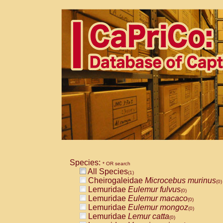
Species:
* OR search
All Species
(1)
Cheirogaleidae
Microcebus murinus
(0)
Lemuridae
Eulemur fulvus
(0)
Lemuridae
Eulemur macaco
(0)
Lemuridae
Eulemur mongoz
(0)
Lemuridae
Lemur catta
(0)