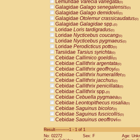
Lemuridae
Varecia variegata
(0)
Galagidae
Galago senegalensis
(0)
Galagidae
Galago demidovii
(0)
Galagidae
Otolemur crassicaudatus
(0)
Galagidae
Galagidae
spp.
(0)
Loridae
Loris tardigradus
(0)
Loridae
Nycticebus coucang
(0)
Loridae
Nycticebus pygmaeus
(0)
Loridae
Perodicticus potto
(0)
Tarsiidae
Tarsius syrichta
(0)
Cebidae
Callimico goeldii
(0)
Cebidae
Callithrix argentata
(0)
Cebidae
Callithrix geoffroyi
(0)
Cebidae
Callithrix humeralifer
(0)
Cebidae
Callithrix jacchus
(0)
Cebidae
Callithrix penicillata
(0)
Cebidae
Callithrix
spp.
(0)
Cebidae
Cebuella pygmaea
(0)
Cebidae
Leontopithecus rosalia
(0)
Cebidae
Saguinus bicolor
(0)
Cebidae
Saguinus fuscicollis
(0)
Cebidae
Saguinus geoffroyi
(0)
Cebidae
Saguinus imperator
(0)
Result-----------1 - 1 of 1
Cebidae
Saguinus labiatus
(0)
No: 02272
Sex: F
Age: Unk
Cebidae
Saguinus leucopus
(0)