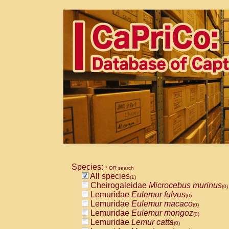
Species:
* OR search
All species
(1)
Cheirogaleidae
Microcebus murinus
(0)
Lemuridae
Eulemur fulvus
(0)
Lemuridae
Eulemur macaco
(0)
Lemuridae
Eulemur mongoz
(0)
Lemuridae
Lemur catta
(0)