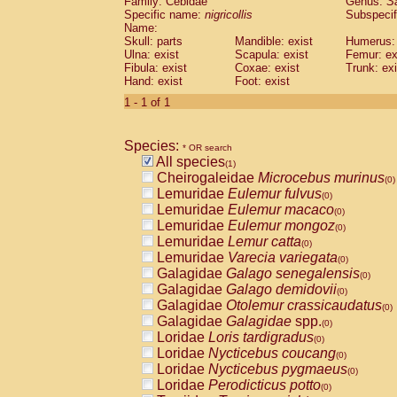
Family: Cebidae
Genus:
S
Cebidae
Saguinus midas
(0)
Specific name:
nigricollis
Subspecif
Cebidae
Saguinus mystax
(0)
Name:
Cebidae
Saguinus nigricollis
Skull: parts
Mandible: exist
(1)
Humerus: 
Cebidae
Saguinus oedipus
Ulna: exist
Scapula: exist
Femur: ex
(0)
Fibula: exist
Coxae: exist
Trunk: exi
Cebidae
Saguinus weddelli
(0)
Hand: exist
Foot: exist
Cebidae
Saguinus
spp.
(0)
Cebidae
Aotus trivirgatus
1 - 1 of 1
(0)
Cebidae
Cebus albifrons
(0)
Cebidae
Cebus apella
(0)
Species:
Cebidae
Cebus capucinus
* OR search
(0)
All species
Cebidae
Cebus nigrivittatus
(1)
(0)
Cheirogaleidae
Microcebus murinus
Cebidae
Cebus
spp.
(0)
(0)
Lemuridae
Eulemur fulvus
Cebidae
Saimiri boliviensis
(0)
(0)
Lemuridae
Eulemur macaco
Cebidae
Saimiri sciureus
(0)
(0)
Lemuridae
Eulemur mongoz
Atelidae
Alouatta caraya
(0)
(0)
Lemuridae
Lemur catta
Atelidae
Alouatta fusca
(0)
(0)
Lemuridae
Varecia variegata
Atelidae
Alouatta seniculus
(0)
(0)
Galagidae
Galago senegalensis
Atelidae
Alouatta
spp.
(0)
(0)
Galagidae
Galago demidovii
Atelidae
Ateles belzebuth
(0)
(0)
Galagidae
Otolemur crassicaudatus
Atelidae
Ateles geoffroyi
(0)
(0)
Galagidae
Galagidae
spp.
Atelidae
Ateles paniscus
(0)
(0)
Loridae
Loris tardigradus
Atelidae
Ateles
spp.
(0)
(0)
Loridae
Nycticebus coucang
Atelidae
Lagothrix lagothricha
(0)
(0)
Loridae
Nycticebus pygmaeus
Atelidae
Lagothrix lagothricha cana
(0)
(0)
Loridae
Perodicticus potto
Pitheciidae
Cacajao calvus rubicundu
(0)