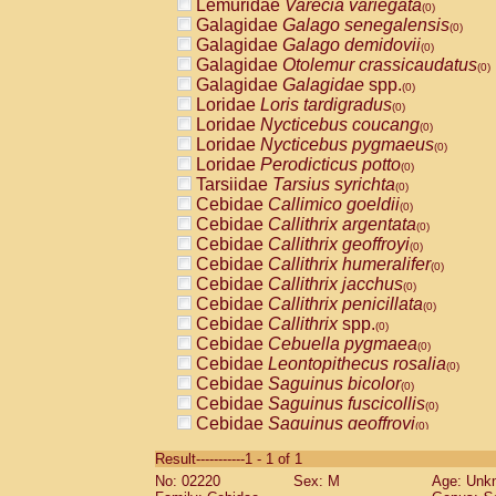
Lemuridae
Varecia variegata
(0)
Galagidae
Galago senegalensis
(0)
Galagidae
Galago demidovii
(0)
Galagidae
Otolemur crassicaudatus
(0)
Galagidae
Galagidae
spp.
(0)
Loridae
Loris tardigradus
(0)
Loridae
Nycticebus coucang
(0)
Loridae
Nycticebus pygmaeus
(0)
Loridae
Perodicticus potto
(0)
Tarsiidae
Tarsius syrichta
(0)
Cebidae
Callimico goeldii
(0)
Cebidae
Callithrix argentata
(0)
Cebidae
Callithrix geoffroyi
(0)
Cebidae
Callithrix humeralifer
(0)
Cebidae
Callithrix jacchus
(0)
Cebidae
Callithrix penicillata
(0)
Cebidae
Callithrix
spp.
(0)
Cebidae
Cebuella pygmaea
(0)
Cebidae
Leontopithecus rosalia
(0)
Cebidae
Saguinus bicolor
(0)
Cebidae
Saguinus fuscicollis
(0)
Cebidae
Saguinus geoffroyi
(0)
Cebidae
Saguinus imperator
(0)
Result-----------1 - 1 of 1
Cebidae
Saguinus labiatus
(0)
No: 02220
Sex: M
Age: Unk
Cebidae
Saguinus leucopus
(0)