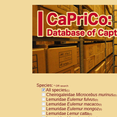
Species:
* OR search
All species
(1)
Cheirogaleidae
Microcebus murinus
(0)
Lemuridae
Eulemur fulvus
(0)
Lemuridae
Eulemur macaco
(0)
Lemuridae
Eulemur mongoz
(0)
Lemuridae
Lemur catta
(0)