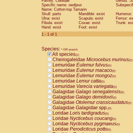
Family: Cebidae
Genus:
S
Cebidae
Saguinus midas
(0)
Specific name:
oedipus
Subspecif
Cebidae
Saguinus mystax
(0)
Name: Cotton-top Tamarin
Cebidae
Saguinus nigricollis
Skull: parts
Mandible: exist
(0)
Humerus: 
Cebidae
Saguinus oedipus
Ulna: exist
Scapula: exist
Femur: ex
(1)
Fibula: exist
Coxae: exist
Trunk: exi
Cebidae
Saguinus weddelli
(0)
Hand: exist
Foot: exist
Cebidae
Saguinus
spp.
(0)
Cebidae
Aotus trivirgatus
1 - 1 of 1
(0)
Cebidae
Cebus albifrons
(0)
Cebidae
Cebus apella
(0)
Species:
Cebidae
Cebus capucinus
* OR search
(0)
All species
Cebidae
Cebus nigrivittatus
(1)
(0)
Cheirogaleidae
Microcebus murinus
Cebidae
Cebus
spp.
(0)
(0)
Lemuridae
Eulemur fulvus
Cebidae
Saimiri boliviensis
(0)
(0)
Lemuridae
Eulemur macaco
Cebidae
Saimiri sciureus
(0)
(0)
Lemuridae
Eulemur mongoz
Atelidae
Alouatta caraya
(0)
(0)
Lemuridae
Lemur catta
Atelidae
Alouatta fusca
(0)
(0)
Lemuridae
Varecia variegata
Atelidae
Alouatta seniculus
(0)
(0)
Galagidae
Galago senegalensis
Atelidae
Alouatta
spp.
(0)
(0)
Galagidae
Galago demidovii
Atelidae
Ateles belzebuth
(0)
(0)
Galagidae
Otolemur crassicaudatus
Atelidae
Ateles geoffroyi
(0)
(0)
Galagidae
Galagidae
spp.
Atelidae
Ateles paniscus
(0)
(0)
Loridae
Loris tardigradus
Atelidae
Ateles
spp.
(0)
(0)
Loridae
Nycticebus coucang
Atelidae
Lagothrix lagothricha
(0)
(0)
Loridae
Nycticebus pygmaeus
Atelidae
Lagothrix lagothricha cana
(0)
(0)
Loridae
Perodicticus potto
Pitheciidae
Cacajao calvus rubicundu
(0)