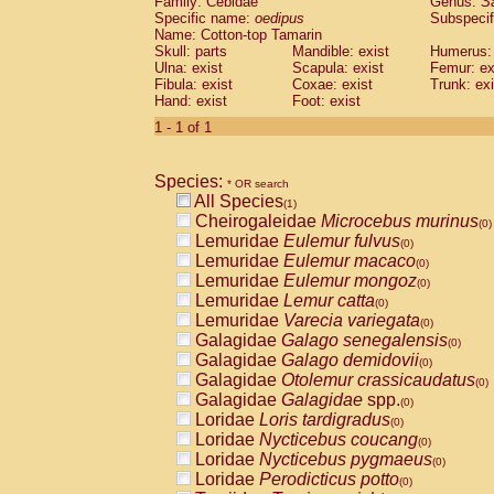
Family: Cebidae
Genus:
S
Cebidae
Saguinus midas
(0)
Specific name:
oedipus
Subspecif
Cebidae
Saguinus mystax
(0)
Name: Cotton-top Tamarin
Cebidae
Saguinus nigricollis
Skull: parts
Mandible: exist
(0)
Humerus: 
Cebidae
Saguinus oedipus
Ulna: exist
Scapula: exist
Femur: ex
(1)
Fibula: exist
Coxae: exist
Trunk: exi
Cebidae
Saguinus weddelli
(0)
Hand: exist
Foot: exist
Cebidae
Saguinus
spp.
(0)
Cebidae
Aotus trivirgatus
1 - 1 of 1
(0)
Cebidae
Cebus albifrons
(0)
Cebidae
Cebus apella
(0)
Species:
Cebidae
Cebus capucinus
* OR search
(0)
All Species
Cebidae
Cebus nigrivittatus
(1)
(0)
Cheirogaleidae
Microcebus murinus
Cebidae
Cebus
spp.
(0)
(0)
Lemuridae
Eulemur fulvus
Cebidae
Saimiri boliviensis
(0)
(0)
Lemuridae
Eulemur macaco
Cebidae
Saimiri sciureus
(0)
(0)
Lemuridae
Eulemur mongoz
Atelidae
Alouatta caraya
(0)
(0)
Lemuridae
Lemur catta
Atelidae
Alouatta fusca
(0)
(0)
Lemuridae
Varecia variegata
Atelidae
Alouatta seniculus
(0)
(0)
Galagidae
Galago senegalensis
Atelidae
Alouatta
spp.
(0)
(0)
Galagidae
Galago demidovii
Atelidae
Ateles belzebuth
(0)
(0)
Galagidae
Otolemur crassicaudatus
Atelidae
Ateles geoffroyi
(0)
(0)
Galagidae
Galagidae
spp.
Atelidae
Ateles paniscus
(0)
(0)
Loridae
Loris tardigradus
Atelidae
Ateles
spp.
(0)
(0)
Loridae
Nycticebus coucang
Atelidae
Lagothrix lagothricha
(0)
(0)
Loridae
Nycticebus pygmaeus
Atelidae
Lagothrix lagothricha cana
(0)
(0)
Loridae
Perodicticus potto
Pitheciidae
Cacajao calvus rubicundu
(0)