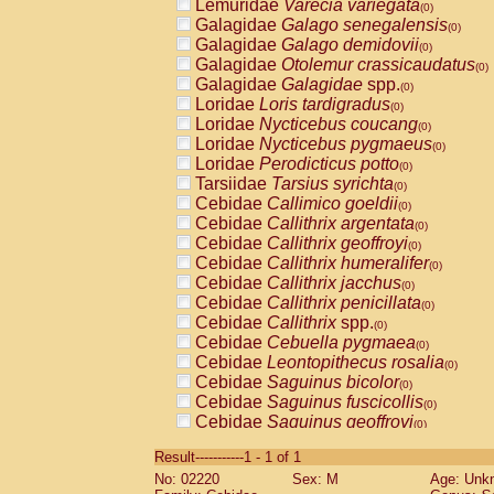
Lemuridae
Varecia variegata
(0)
Galagidae
Galago senegalensis
(0)
Galagidae
Galago demidovii
(0)
Galagidae
Otolemur crassicaudatus
(0)
Galagidae
Galagidae
spp.
(0)
Loridae
Loris tardigradus
(0)
Loridae
Nycticebus coucang
(0)
Loridae
Nycticebus pygmaeus
(0)
Loridae
Perodicticus potto
(0)
Tarsiidae
Tarsius syrichta
(0)
Cebidae
Callimico goeldii
(0)
Cebidae
Callithrix argentata
(0)
Cebidae
Callithrix geoffroyi
(0)
Cebidae
Callithrix humeralifer
(0)
Cebidae
Callithrix jacchus
(0)
Cebidae
Callithrix penicillata
(0)
Cebidae
Callithrix
spp.
(0)
Cebidae
Cebuella pygmaea
(0)
Cebidae
Leontopithecus rosalia
(0)
Cebidae
Saguinus bicolor
(0)
Cebidae
Saguinus fuscicollis
(0)
Cebidae
Saguinus geoffroyi
(0)
Cebidae
Saguinus imperator
(0)
Result-----------1 - 1 of 1
Cebidae
Saguinus labiatus
(0)
No: 02220
Sex: M
Age: Unk
Cebidae
Saguinus leucopus
(0)