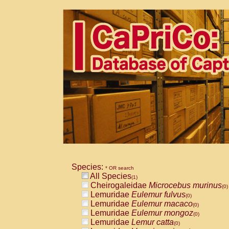
Species:
* OR search
All Species
(1)
Cheirogaleidae
Microcebus murinus
(0)
Lemuridae
Eulemur fulvus
(0)
Lemuridae
Eulemur macaco
(0)
Lemuridae
Eulemur mongoz
(0)
Lemuridae
Lemur catta
(0)